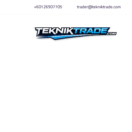
Skip
+60126907705
trader@tekniktrade.com
to
content