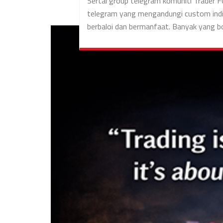
Sertai group telegram komuniti Trader 
telegram yang mengandungi custom indic
berbaloi dan bermanfaat. Banyak yang bo