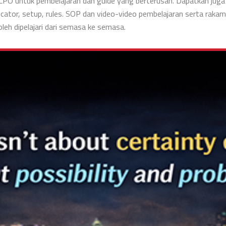
FCPO untuk pembelajaran dan guide yang berterusan. Dapatkan juga
ator, setup, rules. SOP dan video-video pembelajaran serta rakam
leh dipelajari dari semasa ke semasa.