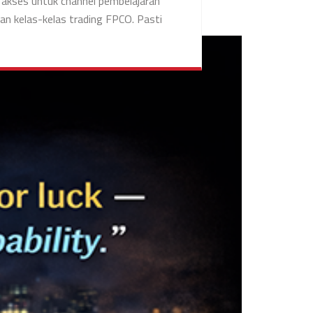
 akses untuk channel pembelajaran
an kelas-kelas trading FPCO. Pasti