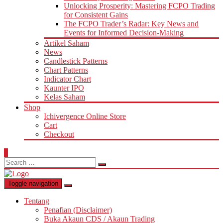
Unlocking Prosperity: Mastering FCPO Trading
for Consistent Gains
The FCPO Trader’s Radar: Key News and
Events for Informed Decision-Making
Artikel Saham
News
Candlestick Patterns
Chart Patterns
Indicator Chart
Kaunter IPO
Kelas Saham
Shop
Ichivergence Online Store
Cart
Checkout
0
Search
for:
Toggle navigation
Tentang
Penafian (Disclaimer)
Buka Akaun CDS / Akaun Trading