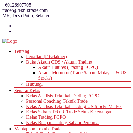
Skip
+60126907705
to
trader@tekniktrade.com
content
MK, Desa Putra, Selangor
Tentang
Penafian (Disclaimer)
Buka Akaun CDS / Akaun Trading
Akaun Futures (Trading FCPO)
Akaun Moomoo (Trade Saham Malaysia & US
Stocks)
Hubungi
Senarai Kelas
Kelas Analisis Teknikal Trading FCPO
Personal Coaching Teknik Trade
Kelas Analisis Teknikal Trading US Stocks Market
Kelas Saham Teknik Trade Setup Ketenangan
Kelas Trading FCPO
Kelas Belajar Trading Saham Percuma
Mantapkan Teknik Trade