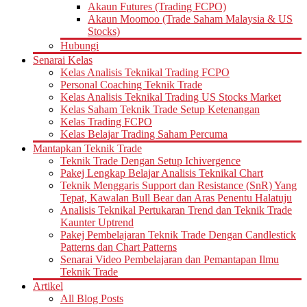
Akaun Futures (Trading FCPO)
Akaun Moomoo (Trade Saham Malaysia & US
Stocks)
Hubungi
Senarai Kelas
Kelas Analisis Teknikal Trading FCPO
Personal Coaching Teknik Trade
Kelas Analisis Teknikal Trading US Stocks Market
Kelas Saham Teknik Trade Setup Ketenangan
Kelas Trading FCPO
Kelas Belajar Trading Saham Percuma
Mantapkan Teknik Trade
Teknik Trade Dengan Setup Ichivergence
Pakej Lengkap Belajar Analisis Teknikal Chart
Teknik Menggaris Support dan Resistance (SnR) Yang
Tepat, Kawalan Bull Bear dan Aras Penentu Halatuju
Analisis Teknikal Pertukaran Trend dan Teknik Trade
Kaunter Uptrend
Pakej Pembelajaran Teknik Trade Dengan Candlestick
Patterns dan Chart Patterns
Senarai Video Pembelajaran dan Pemantapan Ilmu
Teknik Trade
Artikel
All Blog Posts