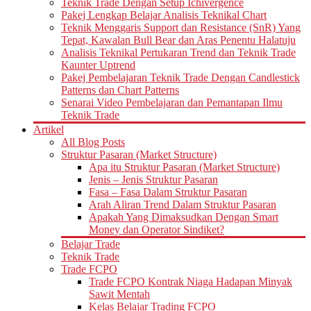
Teknik Trade Dengan Setup Ichivergence
Pakej Lengkap Belajar Analisis Teknikal Chart
Teknik Menggaris Support dan Resistance (SnR) Yang
Tepat, Kawalan Bull Bear dan Aras Penentu Halatuju
Analisis Teknikal Pertukaran Trend dan Teknik Trade
Kaunter Uptrend
Pakej Pembelajaran Teknik Trade Dengan Candlestick
Patterns dan Chart Patterns
Senarai Video Pembelajaran dan Pemantapan Ilmu
Teknik Trade
Artikel
All Blog Posts
Struktur Pasaran (Market Structure)
Apa itu Struktur Pasaran (Market Structure)
Jenis – Jenis Struktur Pasaran
Fasa – Fasa Dalam Struktur Pasaran
Arah Aliran Trend Dalam Struktur Pasaran
Apakah Yang Dimaksudkan Dengan Smart
Money dan Operator Sindiket?
Belajar Trade
Teknik Trade
Trade FCPO
Trade FCPO Kontrak Niaga Hadapan Minyak
Sawit Mentah
Kelas Belajar Trading FCPO