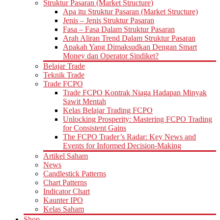
Struktur Pasaran (Market Structure)
Apa itu Struktur Pasaran (Market Structure)
Jenis – Jenis Struktur Pasaran
Fasa – Fasa Dalam Struktur Pasaran
Arah Aliran Trend Dalam Struktur Pasaran
Apakah Yang Dimaksudkan Dengan Smart
Money dan Operator Sindiket?
Belajar Trade
Teknik Trade
Trade FCPO
Trade FCPO Kontrak Niaga Hadapan Minyak
Sawit Mentah
Kelas Belajar Trading FCPO
Unlocking Prosperity: Mastering FCPO Trading
for Consistent Gains
The FCPO Trader’s Radar: Key News and
Events for Informed Decision-Making
Artikel Saham
News
Candlestick Patterns
Chart Patterns
Indicator Chart
Kaunter IPO
Kelas Saham
Shop