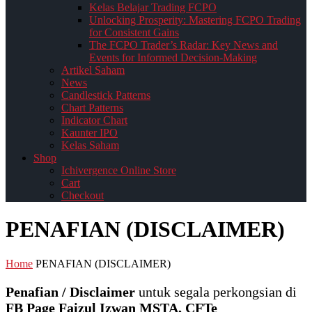
Kelas Belajar Trading FCPO
Unlocking Prosperity: Mastering FCPO Trading
for Consistent Gains
The FCPO Trader’s Radar: Key News and
Events for Informed Decision-Making
Artikel Saham
News
Candlestick Patterns
Chart Patterns
Indicator Chart
Kaunter IPO
Kelas Saham
Shop
Ichivergence Online Store
Cart
Checkout
PENAFIAN (DISCLAIMER)
Home
PENAFIAN (DISCLAIMER)
Penafian / Disclaimer
untuk segala perkongsian di
FB Page Faizul Izwan MSTA, CFTe