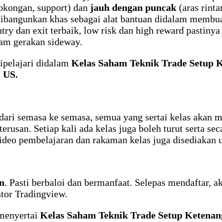
okongan, support) dan
jauh dengan puncak
(aras rinta
ibangunkan khas sebagai alat bantuan didalam membuat 
ry dan exit terbaik, low risk dan high reward pastin
lam gerakan sideway.
dipelajari didalam
Kelas Saham Teknik Trade Setup 
 US.
n dari semasa ke semasa, semua yang sertai kelas akan 
erusan. Setiap kali ada kelas juga boleh turut serta s
 Video pembelajaran dan rakaman kelas juga disediakan 
n
. Pasti berbaloi dan bermanfaat. Selepas mendaftar, a
ator Tradingview.
 menyertai
Kelas Saham Teknik Trade Setup Ketena