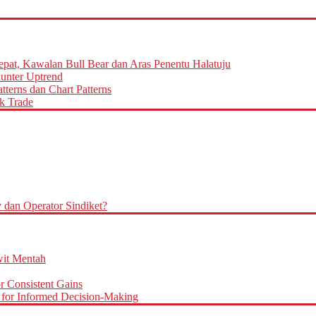
epat, Kawalan Bull Bear dan Aras Penentu Halatuju
aunter Uptrend
terns dan Chart Patterns
k Trade
an Operator Sindiket?
it Mentah
r Consistent Gains
for Informed Decision-Making