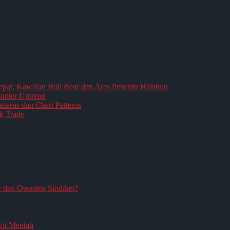
epat, Kawalan Bull Bear dan Aras Penentu Halatuju
aunter Uptrend
terns dan Chart Patterns
k Trade
an Operator Sindiket?
it Mentah