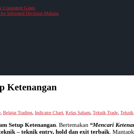
r Consistent Gains
for Informed Decision-Making
up Ketenangan
e
,
Belajar Trading
,
Indicator Chart
,
Kelas Saham
,
Teknik Trade
,
Teknik
am Setup Ketenangan
. Bertemakan
“Mencari Ketena
teknik – teknik entry, hold dan exit terbaik
. Mantapk