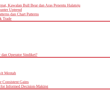
epat, Kawalan Bull Bear dan Aras Penentu Halatuju
aunter Uptrend
terns dan Chart Patterns
k Trade
an Operator Sindiket?
it Mentah
r Consistent Gains
for Informed Decision-Making