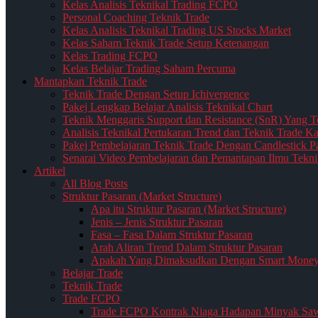
Kelas Analisis Teknikal Trading FCPO
Personal Coaching Teknik Trade
Kelas Analisis Teknikal Trading US Stocks Market
Kelas Saham Teknik Trade Setup Ketenangan
Kelas Trading FCPO
Kelas Belajar Trading Saham Percuma
Mantapkan Teknik Trade
Teknik Trade Dengan Setup Ichivergence
Pakej Lengkap Belajar Analisis Teknikal Chart
Teknik Menggaris Support dan Resistance (SnR) Yang T
Analisis Teknikal Pertukaran Trend dan Teknik Trade K
Pakej Pembelajaran Teknik Trade Dengan Candlestick Pat
Senarai Video Pembelajaran dan Pemantapan Ilmu Tekni
Artikel
All Blog Posts
Struktur Pasaran (Market Structure)
Apa itu Struktur Pasaran (Market Structure)
Jenis – Jenis Struktur Pasaran
Fasa – Fasa Dalam Struktur Pasaran
Arah Aliran Trend Dalam Struktur Pasaran
Apakah Yang Dimaksudkan Dengan Smart Money d
Belajar Trade
Teknik Trade
Trade FCPO
Trade FCPO Kontrak Niaga Hadapan Minyak Saw