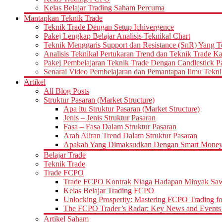
Kelas Belajar Trading Saham Percuma
Mantapkan Teknik Trade
Teknik Trade Dengan Setup Ichivergence
Pakej Lengkap Belajar Analisis Teknikal Chart
Teknik Menggaris Support dan Resistance (SnR) Yang T
Analisis Teknikal Pertukaran Trend dan Teknik Trade K
Pakej Pembelajaran Teknik Trade Dengan Candlestick Pat
Senarai Video Pembelajaran dan Pemantapan Ilmu Tekni
Artikel
All Blog Posts
Struktur Pasaran (Market Structure)
Apa itu Struktur Pasaran (Market Structure)
Jenis – Jenis Struktur Pasaran
Fasa – Fasa Dalam Struktur Pasaran
Arah Aliran Trend Dalam Struktur Pasaran
Apakah Yang Dimaksudkan Dengan Smart Money d
Belajar Trade
Teknik Trade
Trade FCPO
Trade FCPO Kontrak Niaga Hadapan Minyak Saw
Kelas Belajar Trading FCPO
Unlocking Prosperity: Mastering FCPO Trading fo
The FCPO Trader’s Radar: Key News and Events 
Artikel Saham