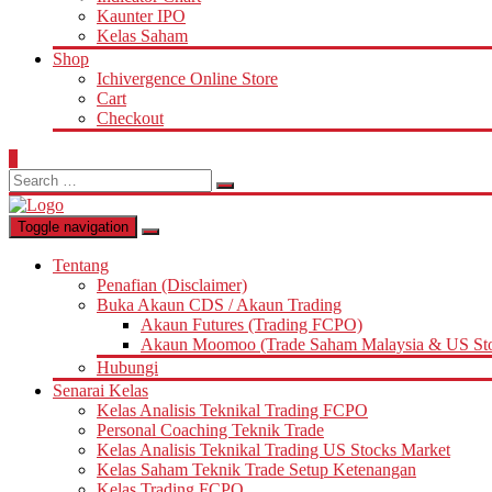
Kaunter IPO
Kelas Saham
Shop
Ichivergence Online Store
Cart
Checkout
0
Search
for:
Toggle navigation
Tentang
Penafian (Disclaimer)
Buka Akaun CDS / Akaun Trading
Akaun Futures (Trading FCPO)
Akaun Moomoo (Trade Saham Malaysia & US St
Hubungi
Senarai Kelas
Kelas Analisis Teknikal Trading FCPO
Personal Coaching Teknik Trade
Kelas Analisis Teknikal Trading US Stocks Market
Kelas Saham Teknik Trade Setup Ketenangan
Kelas Trading FCPO