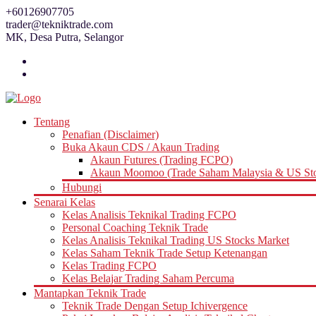
Skip
+60126907705
to
trader@tekniktrade.com
content
MK, Desa Putra, Selangor
Tentang
Penafian (Disclaimer)
Buka Akaun CDS / Akaun Trading
Akaun Futures (Trading FCPO)
Akaun Moomoo (Trade Saham Malaysia & US St
Hubungi
Senarai Kelas
Kelas Analisis Teknikal Trading FCPO
Personal Coaching Teknik Trade
Kelas Analisis Teknikal Trading US Stocks Market
Kelas Saham Teknik Trade Setup Ketenangan
Kelas Trading FCPO
Kelas Belajar Trading Saham Percuma
Mantapkan Teknik Trade
Teknik Trade Dengan Setup Ichivergence