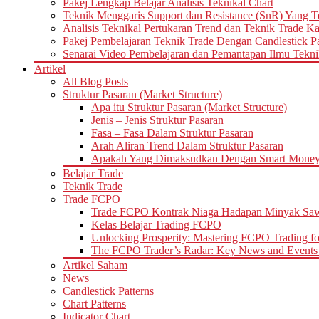
Pakej Lengkap Belajar Analisis Teknikal Chart
Teknik Menggaris Support dan Resistance (SnR) Yang T
Analisis Teknikal Pertukaran Trend dan Teknik Trade K
Pakej Pembelajaran Teknik Trade Dengan Candlestick Pat
Senarai Video Pembelajaran dan Pemantapan Ilmu Tekni
Artikel
All Blog Posts
Struktur Pasaran (Market Structure)
Apa itu Struktur Pasaran (Market Structure)
Jenis – Jenis Struktur Pasaran
Fasa – Fasa Dalam Struktur Pasaran
Arah Aliran Trend Dalam Struktur Pasaran
Apakah Yang Dimaksudkan Dengan Smart Money d
Belajar Trade
Teknik Trade
Trade FCPO
Trade FCPO Kontrak Niaga Hadapan Minyak Saw
Kelas Belajar Trading FCPO
Unlocking Prosperity: Mastering FCPO Trading fo
The FCPO Trader’s Radar: Key News and Events 
Artikel Saham
News
Candlestick Patterns
Chart Patterns
Indicator Chart