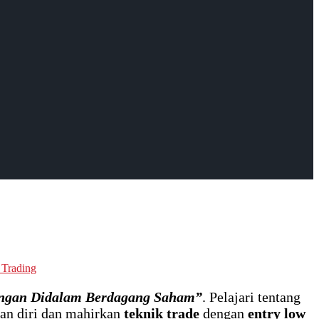
 Trading
ngan Didalam Berdagang Saham”
. Pelajari tentang
an diri dan mahirkan
teknik trade
dengan
entry low