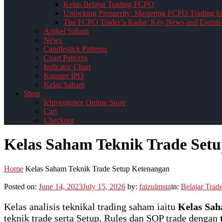
Kelas Belajar Trading FCPO
Unlocking Prosperity: Mastering FCPO Trading fo
The FCPO Trader’s Radar: Key News and Events 
Artikel Saham
News
Candlestick Patterns
Chart Patterns
Indicator Chart
Kaunter IPO
Kelas Saham
Shop
Ichivergence Online Store
Cart
Checkout
Kelas Saham Teknik Trade Set
Home
Kelas Saham Teknik Trade Setup Ketenangan
Posted on:
June 14, 2023
July 15, 2026
by:
faizulmsta
in:
Belajar Trad
Kelas analisis teknikal trading saham iaitu
Kelas Sah
teknik trade serta Setup, Rules dan SOP trade dengan