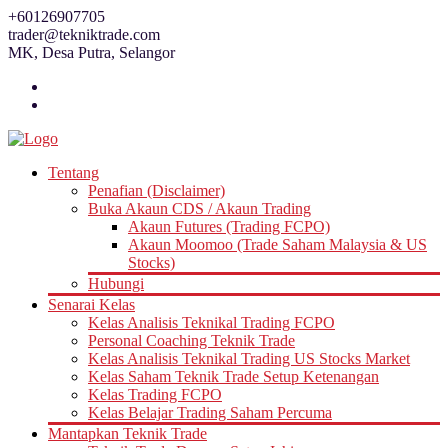
Skip
+60126907705
to
trader@tekniktrade.com
content
MK, Desa Putra, Selangor
Tentang
Penafian (Disclaimer)
Buka Akaun CDS / Akaun Trading
Akaun Futures (Trading FCPO)
Akaun Moomoo (Trade Saham Malaysia & US
Stocks)
Hubungi
Senarai Kelas
Kelas Analisis Teknikal Trading FCPO
Personal Coaching Teknik Trade
Kelas Analisis Teknikal Trading US Stocks Market
Kelas Saham Teknik Trade Setup Ketenangan
Kelas Trading FCPO
Kelas Belajar Trading Saham Percuma
Mantapkan Teknik Trade