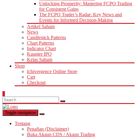
Unlocking Prosperity: Mastering FCPO Trading
for Consistent Gains
The FCPO Trader’s Radar: Key News and
Events for Informed Decision-Making
Artikel Saham
News
Candlestick Patterns
Chart Patterns
Indicator Chart
Kaunter IPO
Kelas Saham
Shop
Ichivergence Online Store
Cart
Checkout
0
Search
for:
Toggle navigation
Tentang
Penafian (Disclaimer)
Buka Akaun CDS / Akaun Trading