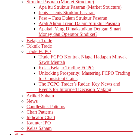
Struktur Pasaran (Market Structure)
Apa itu Struktur Pasaran (Market Structure)
Jenis – Jenis Struktur Pasaran
Fasa – Fasa Dalam Struktur Pasaran
Arah Aliran Trend Dalam Struktur Pasaran
Apakah Yang Dimaksudkan Dengan Smart
Money dan Operator Sindiket?
Belajar Trade
Teknik Trade
Trade FCPO
Trade FCPO Kontrak Niaga Hadapan Minyak
Sawit Mentah
Kelas Belajar Trading FCPO
Unlocking Prosperity: Mastering FCPO Trading
for Consistent Gains
The FCPO Trader’s Radar: Key News and
Events for Informed Decision-Making
Artikel Saham
News
Candlestick Patterns
Chart Patterns
Indicator Chart
Kaunter IPO
Kelas Saham
Shop