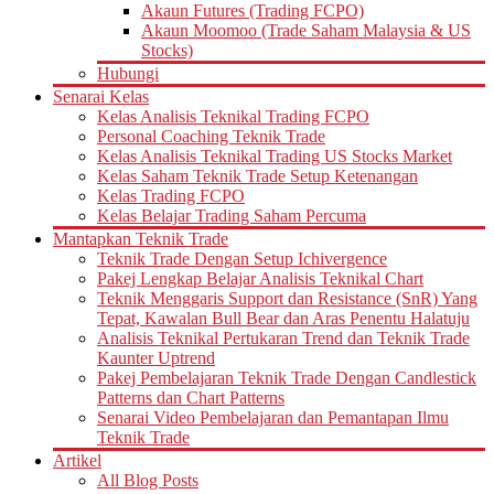
Akaun Futures (Trading FCPO)
Akaun Moomoo (Trade Saham Malaysia & US
Stocks)
Hubungi
Senarai Kelas
Kelas Analisis Teknikal Trading FCPO
Personal Coaching Teknik Trade
Kelas Analisis Teknikal Trading US Stocks Market
Kelas Saham Teknik Trade Setup Ketenangan
Kelas Trading FCPO
Kelas Belajar Trading Saham Percuma
Mantapkan Teknik Trade
Teknik Trade Dengan Setup Ichivergence
Pakej Lengkap Belajar Analisis Teknikal Chart
Teknik Menggaris Support dan Resistance (SnR) Yang
Tepat, Kawalan Bull Bear dan Aras Penentu Halatuju
Analisis Teknikal Pertukaran Trend dan Teknik Trade
Kaunter Uptrend
Pakej Pembelajaran Teknik Trade Dengan Candlestick
Patterns dan Chart Patterns
Senarai Video Pembelajaran dan Pemantapan Ilmu
Teknik Trade
Artikel
All Blog Posts