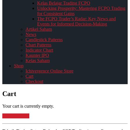
Kelas Belajar Trading FCPO
Unlocking Prosperity: Mastering FCPO Trading
for Consistent Gains
The FCPO Trader’s Radar: Key News and
Events for Informed Decision-Making
Artikel Saham
News
Candlestick Patterns
Chart Patterns
Indicator Chart
Kaunter IPO
Kelas Saham
Shop
Ichivergence Online Store
Cart
Checkout
Cart
Your cart is currently empty.
Return to shop