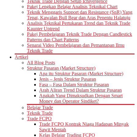
Teknik Trade Dengan Setup Ichivergence
Pakej Lengkap Belajar Analisis Teknikal Chart
Teknik Menggaris Support dan Resistance (SnR) Yang
Tepat, Kawalan Bull Bear dan Aras Penentu Halatuju
Analisis Teknikal Pertukaran Trend dan Teknik Trade
Kaunter Uptrend
Pakej Pembelajaran Teknik Trade Dengan Candlestick
Patterns dan Chart Patterns
Senarai Video Pembelajaran dan Pemantapan Ilmu
Teknik Trade
Artikel
All Blog Posts
Struktur Pasaran (Market Structure)
Apa itu Struktur Pasaran (Market Structure)
Jenis – Jenis Struktur Pasaran
Fasa – Fasa Dalam Struktur Pasaran
Arah Aliran Trend Dalam Struktur Pasaran
Apakah Yang Dimaksudkan Dengan Smart
Money dan Operator Sindiket?
Belajar Trade
Teknik Trade
Trade FCPO
Trade FCPO Kontrak Niaga Hadapan Minyak
Sawit Mentah
Kelas Belajar Trading FCPO