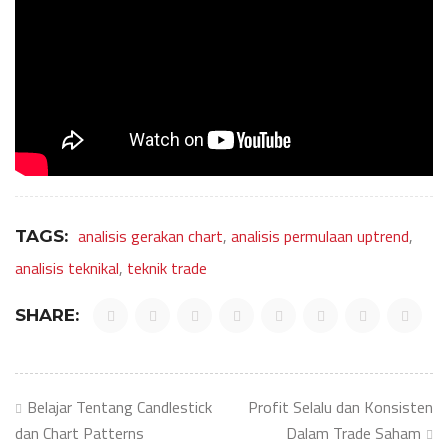
analisis gerakan chart
,
analisis permulaan uptrend
,
TAGS:
analisis teknikal
,
teknik trade
SHARE:
Post
Belajar Tentang Candlestick
Profit Selalu dan Konsisten
navigation
dan Chart Patterns
Dalam Trade Saham