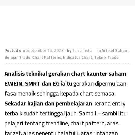
Posted on:
September 15, 2023
by:
faizulmsta
in:
Artikel Saham
,
Belajar Trade
,
Chart Patterns
,
Indicator Chart
,
Teknik Trade
Analisis teknikal gerakan chart kaunter saham
EWEIN, SMRT dan EG
iaitu gerakan dipermulaan
fasa menaik sehingga kepada chart semasa.
Sekadar kajian dan pembelajaran
kerana entry
terbaik sudah tertinggal jauh. Sambil – sambil itu
pelajari tentang trendline, chart pattern, aras
target, aras penentu halatuju, aras rintangan