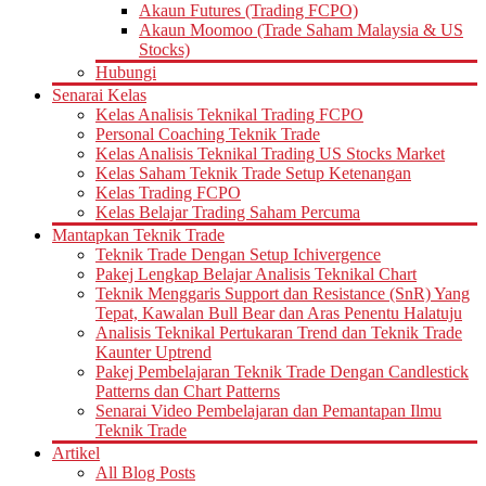
Akaun Futures (Trading FCPO)
Akaun Moomoo (Trade Saham Malaysia & US
Stocks)
Hubungi
Senarai Kelas
Kelas Analisis Teknikal Trading FCPO
Personal Coaching Teknik Trade
Kelas Analisis Teknikal Trading US Stocks Market
Kelas Saham Teknik Trade Setup Ketenangan
Kelas Trading FCPO
Kelas Belajar Trading Saham Percuma
Mantapkan Teknik Trade
Teknik Trade Dengan Setup Ichivergence
Pakej Lengkap Belajar Analisis Teknikal Chart
Teknik Menggaris Support dan Resistance (SnR) Yang
Tepat, Kawalan Bull Bear dan Aras Penentu Halatuju
Analisis Teknikal Pertukaran Trend dan Teknik Trade
Kaunter Uptrend
Pakej Pembelajaran Teknik Trade Dengan Candlestick
Patterns dan Chart Patterns
Senarai Video Pembelajaran dan Pemantapan Ilmu
Teknik Trade
Artikel
All Blog Posts