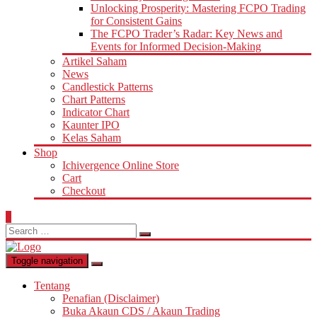
Unlocking Prosperity: Mastering FCPO Trading
for Consistent Gains
The FCPO Trader’s Radar: Key News and
Events for Informed Decision-Making
Artikel Saham
News
Candlestick Patterns
Chart Patterns
Indicator Chart
Kaunter IPO
Kelas Saham
Shop
Ichivergence Online Store
Cart
Checkout
0
Search
for:
Toggle navigation
Tentang
Penafian (Disclaimer)
Buka Akaun CDS / Akaun Trading