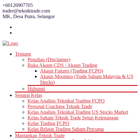
Skip
+60126907705
to
trader@tekniktrade.com
content
MK, Desa Putra, Selangor
Tentang
Penafian (Disclaimer)
Buka Akaun CDS / Akaun Trading
Akaun Futures (Trading FCPO)
Akaun Moomoo (Trade Saham Malaysia & US
Stocks)
Hubungi
Senarai Kelas
Kelas Analisis Teknikal Trading FCPO
Personal Coaching Teknik Trade
Kelas Analisis Teknikal Trading US Stocks Market
Kelas Saham Teknik Trade Setup Ketenangan
Kelas Trading FCPO
Kelas Belajar Trading Saham Percuma
Mantapkan Teknik Trade