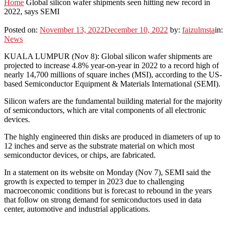
Home
Global silicon wafer shipments seen hitting new record in
2022, says SEMI
Posted on:
November 13, 2022
December 10, 2022
by:
faizulmsta
in:
News
KUALA LUMPUR (Nov 8): Global silicon wafer shipments are
projected to increase 4.8% year-on-year in 2022 to a record high of
nearly 14,700 millions of square inches (MSI), according to the US-
based Semiconductor Equipment & Materials International (SEMI).
Silicon wafers are the fundamental building material for the majority
of semiconductors, which are vital components of all electronic
devices.
The highly engineered thin disks are produced in diameters of up to
12 inches and serve as the substrate material on which most
semiconductor devices, or chips, are fabricated.
In a statement on its website on Monday (Nov 7), SEMI said the
growth is expected to temper in 2023 due to challenging
macroeconomic conditions but is forecast to rebound in the years
that follow on strong demand for semiconductors used in data
center, automotive and industrial applications.