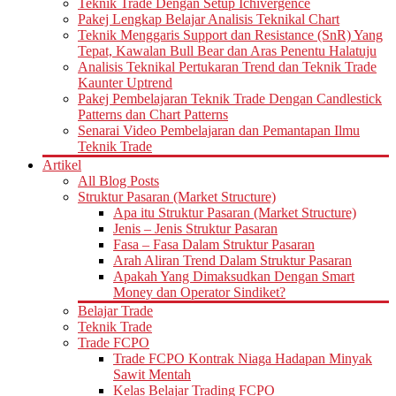
Teknik Trade Dengan Setup Ichivergence
Pakej Lengkap Belajar Analisis Teknikal Chart
Teknik Menggaris Support dan Resistance (SnR) Yang
Tepat, Kawalan Bull Bear dan Aras Penentu Halatuju
Analisis Teknikal Pertukaran Trend dan Teknik Trade
Kaunter Uptrend
Pakej Pembelajaran Teknik Trade Dengan Candlestick
Patterns dan Chart Patterns
Senarai Video Pembelajaran dan Pemantapan Ilmu
Teknik Trade
Artikel
All Blog Posts
Struktur Pasaran (Market Structure)
Apa itu Struktur Pasaran (Market Structure)
Jenis – Jenis Struktur Pasaran
Fasa – Fasa Dalam Struktur Pasaran
Arah Aliran Trend Dalam Struktur Pasaran
Apakah Yang Dimaksudkan Dengan Smart
Money dan Operator Sindiket?
Belajar Trade
Teknik Trade
Trade FCPO
Trade FCPO Kontrak Niaga Hadapan Minyak
Sawit Mentah
Kelas Belajar Trading FCPO