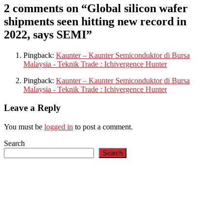
2 comments on “
Global silicon wafer
shipments seen hitting new record in
2022, says SEMI
”
Pingback:
Kaunter – Kaunter Semiconduktor di Bursa
Malaysia - Teknik Trade : Ichivergence Hunter
Pingback:
Kaunter – Kaunter Semiconduktor di Bursa
Malaysia - Teknik Trade : Ichivergence Hunter
Leave a Reply
You must be
logged in
to post a comment.
Search
Search