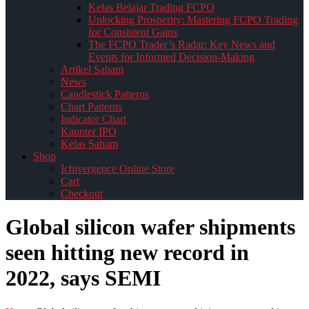
Kelas Belajar Trading FCPO
Unlocking Prosperity: Mastering FCPO Trading
for Consistent Gains
The FCPO Trader’s Radar: Key News and
Events for Informed Decision-Making
Artikel Saham
News
Candlestick Patterns
Chart Patterns
Indicator Chart
Kaunter IPO
Kelas Saham
Shop
Ichivergence Online Store
Cart
Checkout
Global silicon wafer shipments
seen hitting new record in
2022, says SEMI