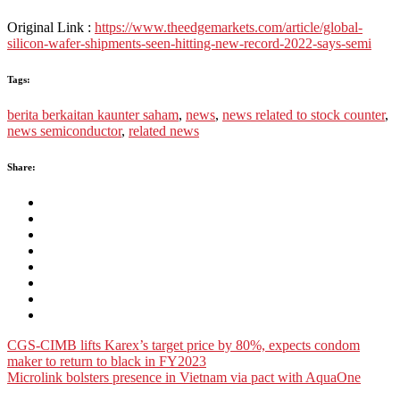
Original Link :
https://www.theedgemarkets.com/article/global-
silicon-wafer-shipments-seen-hitting-new-record-2022-says-semi
Tags:
berita berkaitan kaunter saham
,
news
,
news related to stock counter
,
news semiconductor
,
related news
Share:
Post
CGS-CIMB lifts Karex’s target price by 80%, expects condom
maker to return to black in FY2023
navigation
Microlink bolsters presence in Vietnam via pact with AquaOne