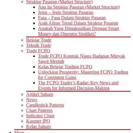
Struktur Pasaran (Market Structure)
Apa itu Struktur Pasaran (Market Structure)
Jenis – Jenis Struktur Pasaran
Fasa – Fasa Dalam Struktur Pasaran
Arah Aliran Trend Dalam Struktur Pasaran
Apakah Yang Dimaksudkan Dengan Smart
Money dan Operator Sindiket?
Belajar Trade
Teknik Trade
Trade FCPO
Trade FCPO Kontrak Niaga Hadapan Minyak
Sawit Mentah
Kelas Belajar Trading FCPO
Unlocking Prosperity: Mastering FCPO Trading
for Consistent Gains
The FCPO Trader’s Radar: Key News and
Events for Informed Decision-Making
Artikel Saham
News
Candlestick Patterns
Chart Patterns
Indicator Chart
Kaunter IPO
Kelas Saham
Shop