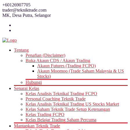
Skip
+60126907705
to
trader@tekniktrade.com
content
MK, Desa Putra, Selangor
Tentang
Penafian (Disclaimer)
Buka Akaun CDS / Akaun Trading
Akaun Futures (Trading FCPO)
Akaun Moomoo (Trade Saham Malaysia & US
Stocks)
Hubungi
Senarai Kelas
Kelas Analisis Teknikal Trading FCPO
Personal Coaching Teknik Trade
Kelas Analisis Teknikal Trading US Stocks Market
Kelas Saham Teknik Trade Setup Ketenangan
Kelas Trading FCPO
Kelas Belajar Trading Saham Percuma
Mantapkan Teknik Trade