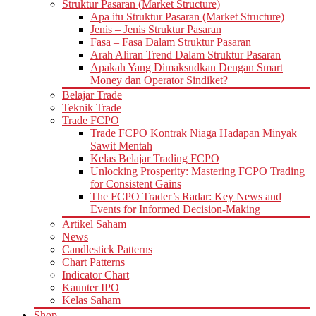
Struktur Pasaran (Market Structure)
Apa itu Struktur Pasaran (Market Structure)
Jenis – Jenis Struktur Pasaran
Fasa – Fasa Dalam Struktur Pasaran
Arah Aliran Trend Dalam Struktur Pasaran
Apakah Yang Dimaksudkan Dengan Smart
Money dan Operator Sindiket?
Belajar Trade
Teknik Trade
Trade FCPO
Trade FCPO Kontrak Niaga Hadapan Minyak
Sawit Mentah
Kelas Belajar Trading FCPO
Unlocking Prosperity: Mastering FCPO Trading
for Consistent Gains
The FCPO Trader’s Radar: Key News and
Events for Informed Decision-Making
Artikel Saham
News
Candlestick Patterns
Chart Patterns
Indicator Chart
Kaunter IPO
Kelas Saham
Shop