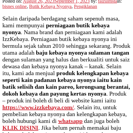
Posted on:
August 26, 2023
September 1, 2023
by:
faizulmsta
in:
bisnes online
,
Butik Kebaya Nyonya
,
Pengiklanan
Selain daripada berdagang saham sepenuh masa,
kami mempunyai
perniagaan butik kebaya
nyonya
. Nama brand dan perniagaan kami adalah
IzzKebaya. Perniagaan butik kebaya nyonya ini
bermula sejak tahun 2010 sehingga sekarang. Produk
utama adalah
baju kebaya nyonya sulaman tangan
dengan sulaman yang halus dan berkualiti untuk saiz
dewasa dan kebaya nyonya kanak – kanak. Selain
itu, kami ada menjual
produk kelengkapan kebaya
seperti kain padanan kebaya nyonya iaitu kain
batik selisih dan kain pareo, kerongsang berantai,
dokoh kebaya dan payung kertas nyonya
. Produk
– produk ini boleh di beli di website kami iaitu
https://www.izzkebaya.com/
. Selain itu, untuk
pembelian kebaya nyonya dan kelengkapan kebaya,
boleh hubungi kami di
whatsapp
dan juga boleh
KLIK DISINI
. Jika belum pernah memakai baju