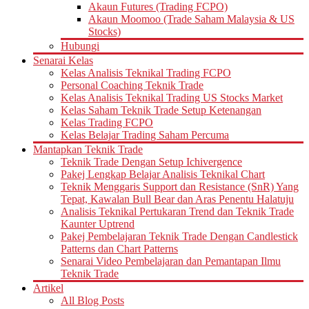
Akaun Futures (Trading FCPO)
Akaun Moomoo (Trade Saham Malaysia & US
Stocks)
Hubungi
Senarai Kelas
Kelas Analisis Teknikal Trading FCPO
Personal Coaching Teknik Trade
Kelas Analisis Teknikal Trading US Stocks Market
Kelas Saham Teknik Trade Setup Ketenangan
Kelas Trading FCPO
Kelas Belajar Trading Saham Percuma
Mantapkan Teknik Trade
Teknik Trade Dengan Setup Ichivergence
Pakej Lengkap Belajar Analisis Teknikal Chart
Teknik Menggaris Support dan Resistance (SnR) Yang
Tepat, Kawalan Bull Bear dan Aras Penentu Halatuju
Analisis Teknikal Pertukaran Trend dan Teknik Trade
Kaunter Uptrend
Pakej Pembelajaran Teknik Trade Dengan Candlestick
Patterns dan Chart Patterns
Senarai Video Pembelajaran dan Pemantapan Ilmu
Teknik Trade
Artikel
All Blog Posts