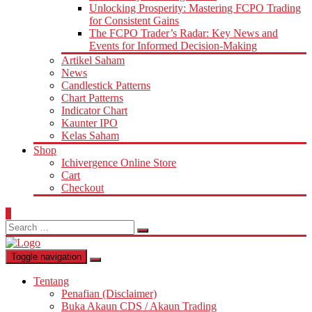
Unlocking Prosperity: Mastering FCPO Trading
for Consistent Gains
The FCPO Trader’s Radar: Key News and
Events for Informed Decision-Making
Artikel Saham
News
Candlestick Patterns
Chart Patterns
Indicator Chart
Kaunter IPO
Kelas Saham
Shop
Ichivergence Online Store
Cart
Checkout
0
Search
for:
Toggle navigation
Tentang
Penafian (Disclaimer)
Buka Akaun CDS / Akaun Trading