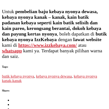
Untuk
pembelian baju kebaya nyonya dewasa,
kebaya nyonya kanak – kanak, kain batik
padanan kebaya seperti kain batik selisih dan
kain pareo, kerongsang berantai, dokoh kebaya
dan payung kertas nyonya
, boleh dapatkan di
butik
kebaya nyonya IzzKebaya
dengan
lawat website
kami di
https://www.izzkebaya.com/
atau
whatsapp
kami ya. Terdapat banyak pilihan warna
dan saiz.
Tags:
butik kebaya nyonya
,
kebaya nyonya dewasa
,
kebaya nyonya
kanak-kanak
Share: