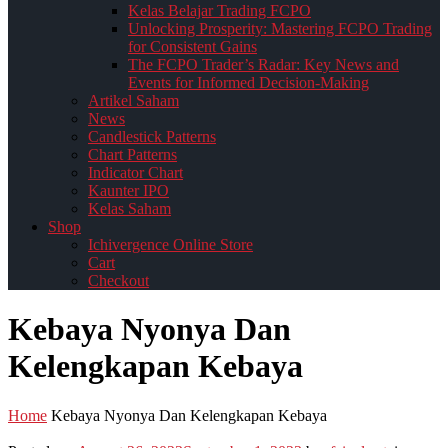
Kelas Belajar Trading FCPO
Unlocking Prosperity: Mastering FCPO Trading
for Consistent Gains
The FCPO Trader’s Radar: Key News and
Events for Informed Decision-Making
Artikel Saham
News
Candlestick Patterns
Chart Patterns
Indicator Chart
Kaunter IPO
Kelas Saham
Shop
Ichivergence Online Store
Cart
Checkout
Kebaya Nyonya Dan
Kelengkapan Kebaya
Home
Kebaya Nyonya Dan Kelengkapan Kebaya