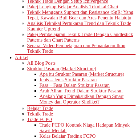
Teknik Trade Dengan Setup Ichivergence
Pakej Lengkap Belajar Analisis Teknikal Chart
Teknik Menggaris Support dan Resistance (SnR) Yang
Tepat, Kawalan Bull Bear dan Aras Penentu Halatuju
Analisis Teknikal Pertukaran Trend dan Teknik Trade
Kaunter Uptrend
Pakej Pembelajaran Teknik Trade Dengan Candlestick
Patterns dan Chart Patterns
Senarai Video Pembelajaran dan Pemantapan Ilmu
Teknik Trade
Artikel
All Blog Posts
Struktur Pasaran (Market Structure)
Apa itu Struktur Pasaran (Market Structure)
Jenis – Jenis Struktur Pasaran
Fasa – Fasa Dalam Struktur Pasaran
Arah Aliran Trend Dalam Struktur Pasaran
Apakah Yang Dimaksudkan Dengan Smart
Money dan Operator Sindiket?
Belajar Trade
Teknik Trade
Trade FCPO
Trade FCPO Kontrak Niaga Hadapan Minyak
Sawit Mentah
Kelas Belajar Trading FCPO