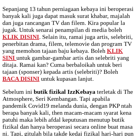
Sepanjang 13 tahun perniagaan kebaya ini beroperasi
banyak kali juga dapat masuk surat khabar, majalah
dan juga rancangan TV dan filem. Kira popular la
jugak. Untuk senarai penampilan di media boleh
KLIK DISINI
. Selain itu, ramai juga artis, selebriti,
penerbitan drama, filem, telemovie dan program TV
yang memohon tajaan baju kebaya. Boleh
KLIK
SINI
untuk gambar-gambar artis dan selebriti yang
ditaja. Ramai kan? Cuma berbaloikah untuk beri
tajaan (sponser) kepada artis (selebriti)? Boleh
BACA DISINI
untuk kupasan lanjut.
Sebelum ini
butik fizikal IzzKebaya
terletak di The
Atmosphere, Seri Kembangan. Tapi apabila
pandemik Covid19 melanda dunia, dengan PKP ntah
berapa banyak kali, then macam-macam syarat kena
patuhi maka lebih afdal keputusan menutup butik
fizikal dan hanya beroperasi secara online buat masa
ni. Tapi, gitulah bila takde kedai fizikal hari-hari pun