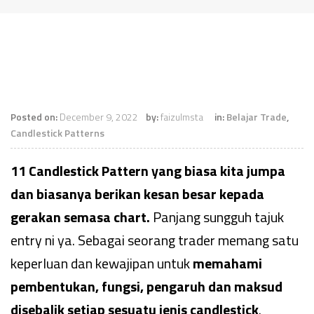
Posted on:
December 9, 2022
by:
faizulmsta
in:
Belajar Trade
,
Candlestick Patterns
11 Candlestick Pattern yang biasa kita jumpa
dan biasanya berikan kesan besar kepada
gerakan semasa chart.
Panjang sungguh tajuk
entry ni ya. Sebagai seorang trader memang satu
keperluan dan kewajipan untuk
memahami
pembentukan, fungsi, pengaruh dan maksud
disebalik setiap sesuatu jenis candlestick
.