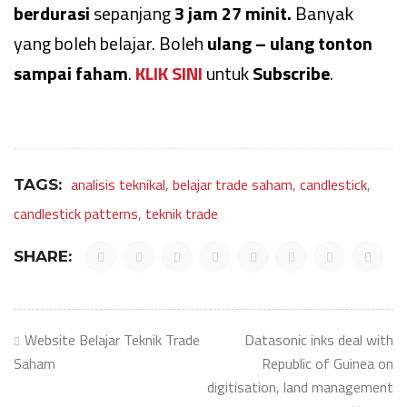
berdurasi
sepanjang
3 jam 27 minit.
Banyak
yang boleh belajar. Boleh
ulang – ulang tonton
sampai faham
.
KLIK SINI
untuk
Subscribe
.
analisis teknikal
,
belajar trade saham
,
candlestick
,
TAGS:
candlestick patterns
,
teknik trade
SHARE:
Post
Website Belajar Teknik Trade
Datasonic inks deal with
navigation
Saham
Republic of Guinea on
digitisation, land management