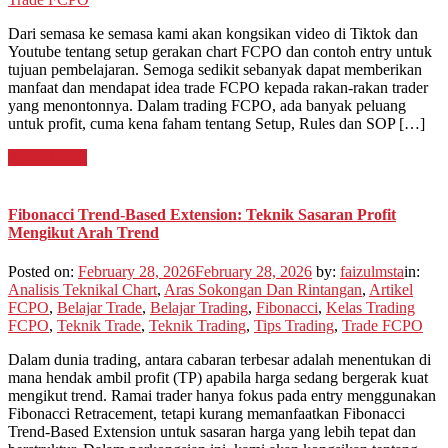
Dari semasa ke semasa kami akan kongsikan video di Tiktok dan
Youtube tentang setup gerakan chart FCPO dan contoh entry untuk
tujuan pembelajaran. Semoga sedikit sebanyak dapat memberikan
manfaat dan mendapat idea trade FCPO kepada rakan-rakan trader
yang menontonnya. Dalam trading FCPO, ada banyak peluang
untuk profit, cuma kena faham tentang Setup, Rules dan SOP […]
Read Article
Fibonacci Trend-Based Extension: Teknik Sasaran Profit
Mengikut Arah Trend
Posted on:
February 28, 2026
February 28, 2026
by:
faizulmsta
in:
Analisis Teknikal Chart
,
Aras Sokongan Dan Rintangan
,
Artikel
FCPO
,
Belajar Trade
,
Belajar Trading
,
Fibonacci
,
Kelas Trading
FCPO
,
Teknik Trade
,
Teknik Trading
,
Tips Trading
,
Trade FCPO
Dalam dunia trading, antara cabaran terbesar adalah menentukan di
mana hendak ambil profit (TP) apabila harga sedang bergerak kuat
mengikut trend. Ramai trader hanya fokus pada entry menggunakan
Fibonacci Retracement, tetapi kurang memanfaatkan Fibonacci
Trend-Based Extension untuk sasaran harga yang lebih tepat dan