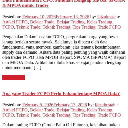
Data Fundamental FCPO: Panduan Lengkap MPOB, SPOMA
& MPOA untuk Trader
Posted on:
February 10, 2026
February 13, 2026
by:
faizulmsta
in:
Artikel FCPO
,
Belajar Trade
,
Belajar Trading
,
Kelas Trading
FCPO
,
Teknik Trade
,
Teknik Trading
,
Tips Trading
,
Trade FCPO
Pengenalan Dalam pasaran FCPO, pergerakan harga yang besar
jarang berlaku secara rawak. Selalunya ia dipacu oleh data
fundamental yang memberi gambaran jelas tentang keseimbangan
supply dan demand. Antara data paling penting yang wajib difahami
oleh trader FCPO ialah MPOB Report, SPOMA (SPPOMA) Report
dan MPOA Data. Artikel ini ditulis khas sebagai panduan lengkap
untuk membantu […]
Read Article
Apa yang Trader FCPO Perlu Faham tentang MPOA Data?
Posted on:
February 5, 2026
February 13, 2026
by:
faizulmsta
in:
Artikel FCPO
,
Belajar Trade
,
Belajar Trading
,
Kelas Trading
FCPO
,
Teknik Trade
,
Teknik Trading
,
Tips Trading
,
Trade FCPO
Dalam trading FCPO (Crude Palm Oil Futures), kelebihan bukan