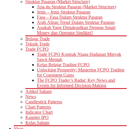
Struktur Pasaran (Market Structure)
Apa itu Struktur Pasaran (Market Structure)
Jenis – Jenis Struktur Pasaran
Fasa – Fasa Dalam Struktur Pasaran
Arah Aliran Trend Dalam Struktur Pasaran
Apakah Yang Dimaksudkan Dengan Smart
Money dan Operator Sindiket?
Belajar Trade
Teknik Trade
Trade FCPO
Trade FCPO Kontrak Niaga Hadapan Minyak
Sawit Mentah
Kelas Belajar Trading FCPO
Unlocking Prosperity: Mastering FCPO Trading
for Consistent Gains
The FCPO Trader’s Radar: Key News and
Events for Informed Decision-Making
Artikel Saham
News
Candlestick Patterns
Chart Patterns
Indicator Chart
Kaunter IPO
Kelas Saham
Shop