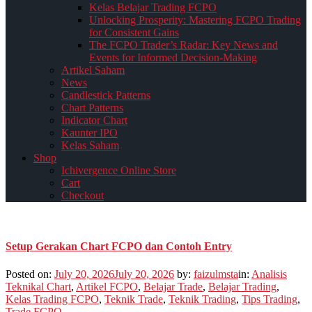
Kelas Belajar Trading FCPO
Unlocking Prosperity: Mastering FCPO Trading
for Consistent Gains
The FCPO Trader’s Radar: Key News and
Events for Informed Decision-Making
Artikel Saham
News
Candlestick Patterns
Chart Patterns
Indicator Chart
Kaunter IPO
Kelas Saham
Shop
Ichivergence Online Store
Cart
Checkout
Setup Gerakan Chart FCPO dan Contoh Entry
Posted on:
July 20, 2026
July 20, 2026
by:
faizulmsta
in:
Analisis
Teknikal Chart
,
Artikel FCPO
,
Belajar Trade
,
Belajar Trading
,
Kelas Trading FCPO
,
Teknik Trade
,
Teknik Trading
,
Tips Trading
,
Trade FCPO