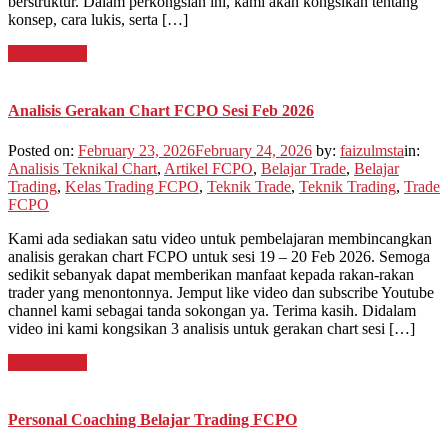
berstruktur. Dalam perkongsian ini, kami akan kongsikan tentang
konsep, cara lukis, serta […]
Read Article
Analisis Gerakan Chart FCPO Sesi Feb 2026
Posted on:
February 23, 2026
February 24, 2026
by:
faizulmsta
in:
Analisis Teknikal Chart
,
Artikel FCPO
,
Belajar Trade
,
Belajar
Trading
,
Kelas Trading FCPO
,
Teknik Trade
,
Teknik Trading
,
Trade
FCPO
Kami ada sediakan satu video untuk pembelajaran membincangkan
analisis gerakan chart FCPO untuk sesi 19 – 20 Feb 2026. Semoga
sedikit sebanyak dapat memberikan manfaat kepada rakan-rakan
trader yang menontonnya. Jemput like video dan subscribe Youtube
channel kami sebagai tanda sokongan ya. Terima kasih. Didalam
video ini kami kongsikan 3 analisis untuk gerakan chart sesi […]
Read Article
Personal Coaching Belajar Trading FCPO