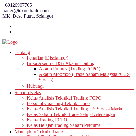
Skip
+60126907705
to
trader@tekniktrade.com
content
MK, Desa Putra, Selangor
Tentang
Penafian (Disclaimer)
Buka Akaun CDS / Akaun Trading
Akaun Futures (Trading FCPO)
Akaun Moomoo (Trade Saham Malaysia & US
Stocks)
Hubungi
Senarai Kelas
Kelas Analisis Teknikal Trading FCPO
Personal Coaching Teknik Trade
Kelas Analisis Teknikal Trading US Stocks Market
Kelas Saham Teknik Trade Setup Ketenangan
Kelas Trading FCPO
Kelas Belajar Trading Saham Percuma
Mantapkan Teknik Trade