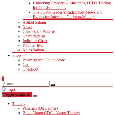
Unlocking Prosperity: Mastering FCPO Trading
for Consistent Gains
The FCPO Trader’s Radar: Key News and
Events for Informed Decision-Making
Artikel Saham
News
Candlestick Patterns
Chart Patterns
Indicator Chart
Kaunter IPO
Kelas Saham
Shop
Ichivergence Online Store
Cart
Checkout
0
Search
for:
Toggle navigation
Tentang
Penafian (Disclaimer)
Buka Akaun CDS / Akaun Trading