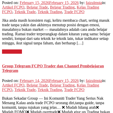
Posted on:
February 15, 2026
February 15, 2026
by:
faizulmsta
in:
Artikel FCPO
,
Belajar Trade
,
Belajar Trading
,
Kelas Trading
FCPO
,
Teknik Trade
,
Teknik Trading
,
Trade FCPO
Jika anda masih konsisten rugi, keliru membaca chart, sering masuk
trade tanpa yakin dan akhirnya menutup posisi dengan emosi,
masalahnya bukan market — masalahnya adalah cara anda belajar
trading. Ramai trader terperangkap dalam kitaran yang sama: belajar
sendiri, lompat dari satu teknik ke teknik lain, tukar indikator setiap
minggu, ikut signal tanpa faham, dan berharap […]
Read Article
Group Telegram FCPO Trader dan Channel Pembelajaran
Telegram
Posted on:
February 14, 2026
February 15, 2026
by:
faizulmsta
in:
Artikel FCPO
,
Belajar Trade
,
Belajar Trading
,
Kelas Trading
FCPO
,
Teknik Trade
,
Teknik Trading
,
Trade FCPO
Bukan Sekadar Group — Ini Komuniti Trader Yang Serius Nak
Menang Kalau anda trade FCPO seorang diri,tanpa guide, tanpa
komuniti, tanpa rujukan yang jelas… ❌ Mudah hilang arah❌
Mudah FOMO❌ Mudah overtrade❌ Mudah give up Trading bukan