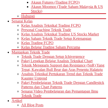
Akaun Futures (Trading FCPO)
Akaun Moomoo (Trade Saham Malaysia & US
Stocks)
Hubungi
Senarai Kelas
Kelas Analisis Teknikal Trading FCPO
Personal Coaching Teknik Trade
Kelas Analisis Teknikal Trading US Stocks Market
Kelas Saham Teknik Trade Setup Ketenangan
Kelas Trading FCPO
Kelas Belajar Trading Saham Percuma
Mantapkan Teknik Trade
Teknik Trade Dengan Setup Ichivergence
Pakej Lengkap Belajar Analisis Teknikal Chart
Teknik Menggaris Support dan Resistance (SnR) Yang
Tepat, Kawalan Bull Bear dan Aras Penentu Halatuju
Analisis Teknikal Pertukaran Trend dan Teknik Trade
Kaunter Uptrend
Pakej Pembelajaran Teknik Trade Dengan Candlestick
Patterns dan Chart Patterns
Senarai Video Pembelajaran dan Pemantapan Ilmu
Teknik Trade
Artikel
All Blog Posts