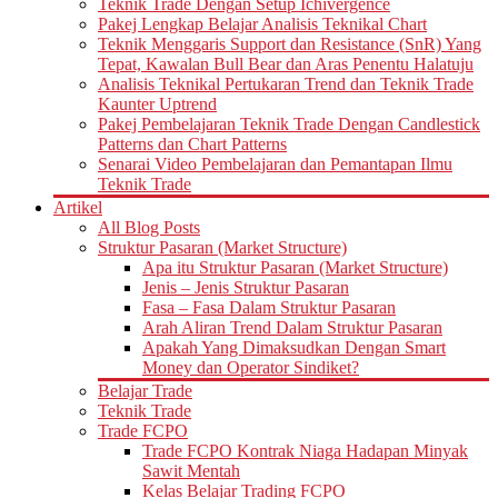
Teknik Trade Dengan Setup Ichivergence
Pakej Lengkap Belajar Analisis Teknikal Chart
Teknik Menggaris Support dan Resistance (SnR) Yang
Tepat, Kawalan Bull Bear dan Aras Penentu Halatuju
Analisis Teknikal Pertukaran Trend dan Teknik Trade
Kaunter Uptrend
Pakej Pembelajaran Teknik Trade Dengan Candlestick
Patterns dan Chart Patterns
Senarai Video Pembelajaran dan Pemantapan Ilmu
Teknik Trade
Artikel
All Blog Posts
Struktur Pasaran (Market Structure)
Apa itu Struktur Pasaran (Market Structure)
Jenis – Jenis Struktur Pasaran
Fasa – Fasa Dalam Struktur Pasaran
Arah Aliran Trend Dalam Struktur Pasaran
Apakah Yang Dimaksudkan Dengan Smart
Money dan Operator Sindiket?
Belajar Trade
Teknik Trade
Trade FCPO
Trade FCPO Kontrak Niaga Hadapan Minyak
Sawit Mentah
Kelas Belajar Trading FCPO