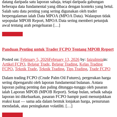
datang daripada satu laporan sahaja, tetapi daripada gabungan
beberapa data fundamental yang dibaca dengan konteks yang betul.
Salah satu data penting yang sering digunakan oleh trader
berpengalaman ialah Data MPOA (MPOA Data). Walaupun tidak
sepopular MPOB Report, MPOA Data sering memberi petunjuk
awal tentang arah pengeluaran […]
Read Article
Panduan Penting untuk Trader FCPO Tentang MPOB Report
Posted on:
February 5, 2026
February 13, 2026
by:
faizulmsta
in:
Artikel FCPO
,
Belajar Trade
,
Belajar Trading
,
Kelas Trading
FCPO
,
Teknik Trade
,
Teknik Trading
,
Tips Trading
,
Trade FCPO
Dalam trading FCPO (Crude Palm Oil Futures), pergerakan harga
sering dipengaruhi oleh laporan fundamental bulanan. Antara
laporan paling penting dan paling ditunggu-tunggu oleh pasaran
ialah Laporan MPOB (MPOB Report). Setiap bulan, sebaik sahaja
laporan ini dikeluarkan, pasaran FCPO hampir pasti menunjukkan
reaksi kuat — sama ada dalam bentuk lonjakan harga, penurunan
mendadak, atau peningkatan volatiliti. […]
Read Article