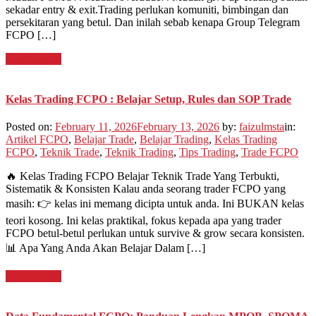
sekadar entry & exit.Trading perlukan komuniti, bimbingan dan
persekitaran yang betul. Dan inilah sebab kenapa Group Telegram
FCPO […]
Read Article
Kelas Trading FCPO : Belajar Setup, Rules dan SOP Trade
Posted on:
February 11, 2026
February 13, 2026
by:
faizulmsta
in:
Artikel FCPO
,
Belajar Trade
,
Belajar Trading
,
Kelas Trading
FCPO
,
Teknik Trade
,
Teknik Trading
,
Tips Trading
,
Trade FCPO
🔥 Kelas Trading FCPO Belajar Teknik Trade Yang Terbukti,
Sistematik & Konsisten Kalau anda seorang trader FCPO yang
masih: 👉 kelas ini memang dicipta untuk anda. Ini BUKAN kelas
teori kosong. Ini kelas praktikal, fokus kepada apa yang trader
FCPO betul-betul perlukan untuk survive & grow secara konsisten.
📊 Apa Yang Anda Akan Belajar Dalam […]
Read Article