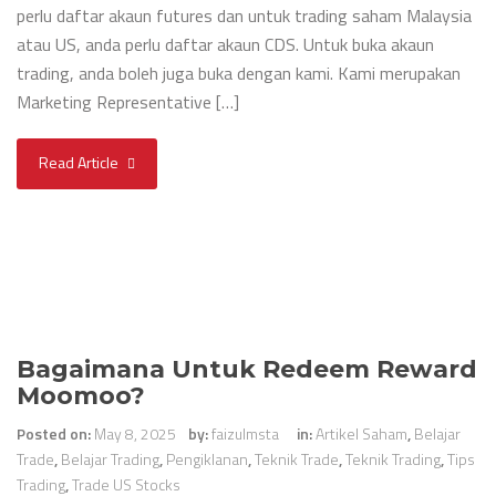
perlu daftar akaun futures dan untuk trading saham Malaysia
atau US, anda perlu daftar akaun CDS. Untuk buka akaun
trading, anda boleh juga buka dengan kami. Kami merupakan
Marketing Representative […]
Read Article
Bagaimana Untuk Redeem Reward
Moomoo?
Posted on:
May 8, 2025
by:
faizulmsta
in:
Artikel Saham
,
Belajar
Trade
,
Belajar Trading
,
Pengiklanan
,
Teknik Trade
,
Teknik Trading
,
Tips
Trading
,
Trade US Stocks