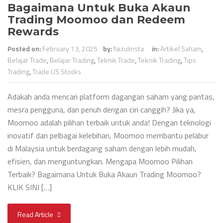
Bagaimana Untuk Buka Akaun
Trading Moomoo dan Redeem
Rewards
Posted on:
February 13, 2025
by:
faizulmsta
in:
Artikel Saham
,
Belajar Trade
,
Belajar Trading
,
Teknik Trade
,
Teknik Trading
,
Tips
Trading
,
Trade US Stocks
Adakah anda mencari platform dagangan saham yang pantas,
mesra pengguna, dan penuh dengan ciri canggih? Jika ya,
Moomoo adalah pilihan terbaik untuk anda! Dengan teknologi
inovatif dan pelbagai kelebihan, Moomoo membantu pelabur
di Malaysia untuk berdagang saham dengan lebih mudah,
efisien, dan menguntungkan. Mengapa Moomoo Pilihan
Terbaik? Bagaimana Untuk Buka Akaun Trading Moomoo?
KLIK SINI […]
Read Article