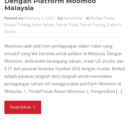
Dengan Platform Moomoo
Malaysia
Posted on:
February 7, 2025
by:
faizulmsta
in:
Belajar Trade
,
Belajar Trading
,
Kelas Saham
,
Teknik Trade
,
Teknik Trading
,
Trade US
Stocks
Moomoo ialah platform perdagangan dalam talian yang
inovatif yang kini tersedia untuk pelabur di Malaysia. Dengan
Moomoo, anda boleh berdagang saham, trade US stocks dan
ETF dari pasaran Amerika Syarikat (AS) dengan mudah. Berikut
adalah panduan langkah demi langkah untuk memulakan
perdagangan saham AS menggunakan platform Moomoo di
Malaysia. 1. Pendaftaran Akaun Moomoo 2. Pengesahan […]
Read Article