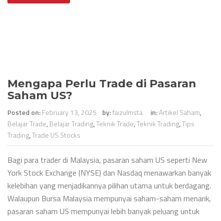
Mengapa Perlu Trade di Pasaran
Saham US?
Posted on:
February 13, 2025
by:
faizulmsta
in:
Artikel Saham
,
Belajar Trade
,
Belajar Trading
,
Teknik Trade
,
Teknik Trading
,
Tips
Trading
,
Trade US Stocks
Bagi para trader di Malaysia, pasaran saham US seperti New
York Stock Exchange (NYSE) dan Nasdaq menawarkan banyak
kelebihan yang menjadikannya pilihan utama untuk berdagang.
Walaupun Bursa Malaysia mempunyai saham-saham menarik,
pasaran saham US mempunyai lebih banyak peluang untuk