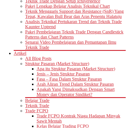
Teknik Trade Dengan Setup Ichivergence
Pakej Lengkap Belajar Analisis Teknikal Chart
Teknik Menggaris Support dan Resistance (SnR) Yang
Tepat, Kawalan Bull Bear dan Aras Penentu Halatuju
Analisis Teknikal Pertukaran Trend dan Teknik Trade
Kaunter Uptrend
Pakej Pembelajaran Teknik Trade Dengan Candlestick
Patterns dan Chart Patterns
Senarai Video Pembelajaran dan Pemantapan Ilmu
Teknik Trade
Artikel
All Blog Posts
Struktur Pasaran (Market Structure)
Apa itu Struktur Pasaran (Market Structure)
Jenis – Jenis Struktur Pasaran
Fasa – Fasa Dalam Struktur Pasaran
Arah Aliran Trend Dalam Struktur Pasaran
Apakah Yang Dimaksudkan Dengan Smart
Money dan Operator Sindiket?
Belajar Trade
Teknik Trade
Trade FCPO
Trade FCPO Kontrak Niaga Hadapan Minyak
Sawit Mentah
Kelas Belajar Trading FCPO