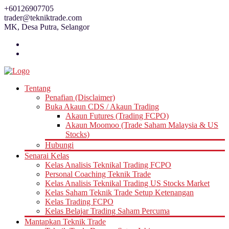
Skip
+60126907705
to
trader@tekniktrade.com
content
MK, Desa Putra, Selangor
Tentang
Penafian (Disclaimer)
Buka Akaun CDS / Akaun Trading
Akaun Futures (Trading FCPO)
Akaun Moomoo (Trade Saham Malaysia & US
Stocks)
Hubungi
Senarai Kelas
Kelas Analisis Teknikal Trading FCPO
Personal Coaching Teknik Trade
Kelas Analisis Teknikal Trading US Stocks Market
Kelas Saham Teknik Trade Setup Ketenangan
Kelas Trading FCPO
Kelas Belajar Trading Saham Percuma
Mantapkan Teknik Trade