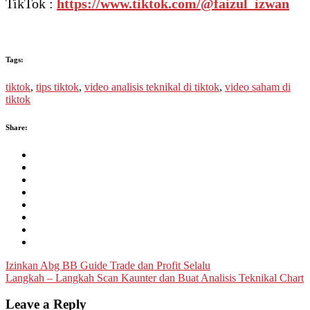
TikTok :
https://www.tiktok.com/@faizul_izwan
Tags:
tiktok
,
tips tiktok
,
video analisis teknikal di tiktok
,
video saham di
tiktok
Share:
Post
Izinkan Abg BB Guide Trade dan Profit Selalu
Langkah – Langkah Scan Kaunter dan Buat Analisis Teknikal Chart
navigation
Leave a Reply