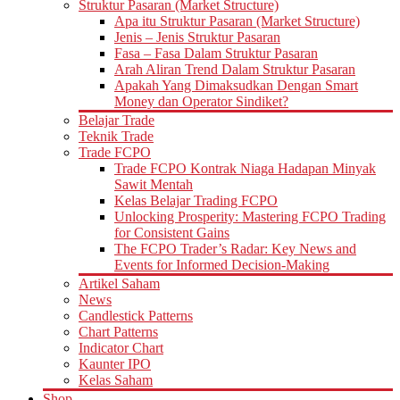
Struktur Pasaran (Market Structure)
Apa itu Struktur Pasaran (Market Structure)
Jenis – Jenis Struktur Pasaran
Fasa – Fasa Dalam Struktur Pasaran
Arah Aliran Trend Dalam Struktur Pasaran
Apakah Yang Dimaksudkan Dengan Smart
Money dan Operator Sindiket?
Belajar Trade
Teknik Trade
Trade FCPO
Trade FCPO Kontrak Niaga Hadapan Minyak
Sawit Mentah
Kelas Belajar Trading FCPO
Unlocking Prosperity: Mastering FCPO Trading
for Consistent Gains
The FCPO Trader’s Radar: Key News and
Events for Informed Decision-Making
Artikel Saham
News
Candlestick Patterns
Chart Patterns
Indicator Chart
Kaunter IPO
Kelas Saham
Shop