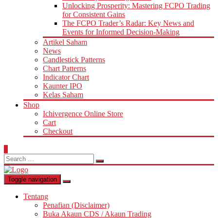
Unlocking Prosperity: Mastering FCPO Trading
for Consistent Gains
The FCPO Trader’s Radar: Key News and
Events for Informed Decision-Making
Artikel Saham
News
Candlestick Patterns
Chart Patterns
Indicator Chart
Kaunter IPO
Kelas Saham
Shop
Ichivergence Online Store
Cart
Checkout
0
Search
for:
Toggle navigation
Tentang
Penafian (Disclaimer)
Buka Akaun CDS / Akaun Trading