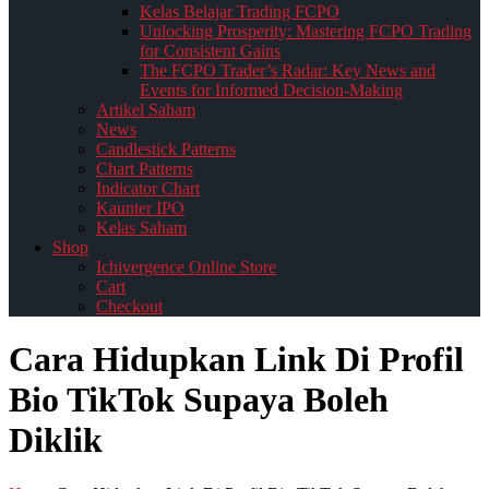
Kelas Belajar Trading FCPO
Unlocking Prosperity: Mastering FCPO Trading
for Consistent Gains
The FCPO Trader’s Radar: Key News and
Events for Informed Decision-Making
Artikel Saham
News
Candlestick Patterns
Chart Patterns
Indicator Chart
Kaunter IPO
Kelas Saham
Shop
Ichivergence Online Store
Cart
Checkout
Cara Hidupkan Link Di Profil
Bio TikTok Supaya Boleh
Diklik