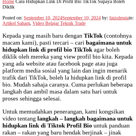
Home
Cara Hidupkan Link Di Profil Bio TikTok Supaya Boleh
Diklik
Posted on:
September 10, 2024
September 10, 2024
by:
faizulmsta
in:
Artikel Saham
,
Video Belajar Teknik Trade
Kepada yang masih baru dengan
TikTok
(contohnya
macam kami), pasti tercari – cari
bagaimana untuk
hidupkan link di profil bio TikTok
agar boleh
diklik oleh mereka yang view profil bio kita. Kepada
yang ada website atau facebook page atau juga
platform media sosial yang lain dan ingin menarik
trafik dari TikTok, boleh la hidupkan link di profil
bio. Mudah sahaja caranya. Cuma perlukan beberapa
langkah dan ambil masa dalam satu hari untuk
proses sehingga selesai.
Untuk memudahkan penerangan, kami kongsikan
video tentang
langkah – langkah bagaimana untuk
hidupkan link di Tiktok Profil Bio
untuk panduan
rakan – rakan yang baru hendak berjinak – jinak