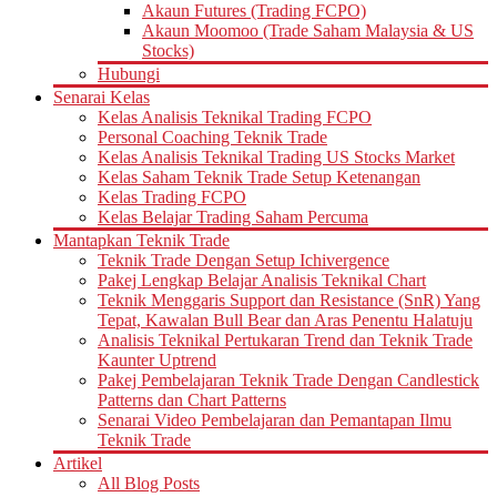
Akaun Futures (Trading FCPO)
Akaun Moomoo (Trade Saham Malaysia & US
Stocks)
Hubungi
Senarai Kelas
Kelas Analisis Teknikal Trading FCPO
Personal Coaching Teknik Trade
Kelas Analisis Teknikal Trading US Stocks Market
Kelas Saham Teknik Trade Setup Ketenangan
Kelas Trading FCPO
Kelas Belajar Trading Saham Percuma
Mantapkan Teknik Trade
Teknik Trade Dengan Setup Ichivergence
Pakej Lengkap Belajar Analisis Teknikal Chart
Teknik Menggaris Support dan Resistance (SnR) Yang
Tepat, Kawalan Bull Bear dan Aras Penentu Halatuju
Analisis Teknikal Pertukaran Trend dan Teknik Trade
Kaunter Uptrend
Pakej Pembelajaran Teknik Trade Dengan Candlestick
Patterns dan Chart Patterns
Senarai Video Pembelajaran dan Pemantapan Ilmu
Teknik Trade
Artikel
All Blog Posts