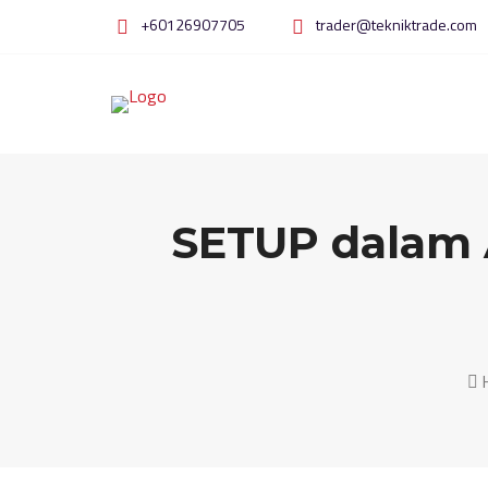
Skip
+60126907705
trader@tekniktrade.com
to
content
SETUP dalam A