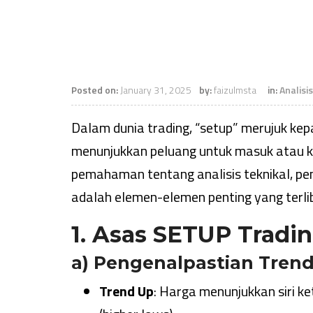
Posted on:
January 31, 2025
by:
faizulmsta
in:
Analisi
Dalam dunia trading, “setup” merujuk ke
menunjukkan peluang untuk masuk atau ke
pemahaman tentang analisis teknikal, pen
adalah elemen-elemen penting yang terlib
1. Asas SETUP Tradi
a) Pengenalpastian Tren
Trend Up
: Harga menunjukkan siri ket