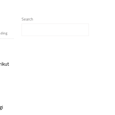
Search
ading
rikut
gi