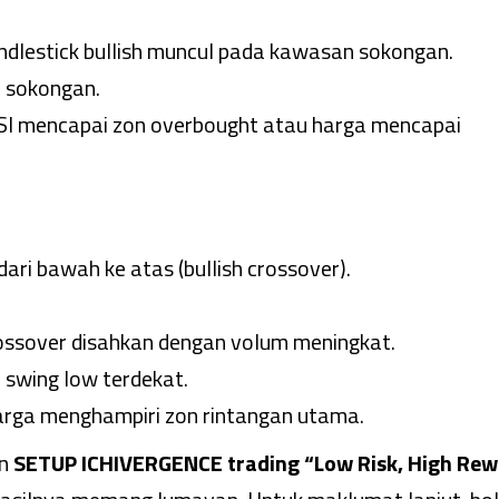
ndlestick bullish muncul pada kawasan sokongan.
h sokongan.
SI mencapai zon overbought atau harga mencapai
i bawah ke atas (bullish crossover).
rossover disahkan dengan volum meningkat.
 swing low terdekat.
arga menghampiri zon rintangan utama.
an
SETUP ICHIVERGENCE trading “Low Risk, High Re