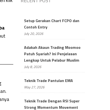
h klik
RECENT POST
Setup Gerakan Chart FCPO dan
uba
Contoh Entry
July 20, 2026
put
Adakah Akaun Trading Moomoo
Patuh Syariah? Ini Penjelasan
Lengkap Untuk Pelabur Muslim
July 8, 2026
Teknik Trade Pantulan EMA
g
May 27, 2026
an.
hanya
Teknik Trade Dengan RSI Super
Strong Momentum Movement