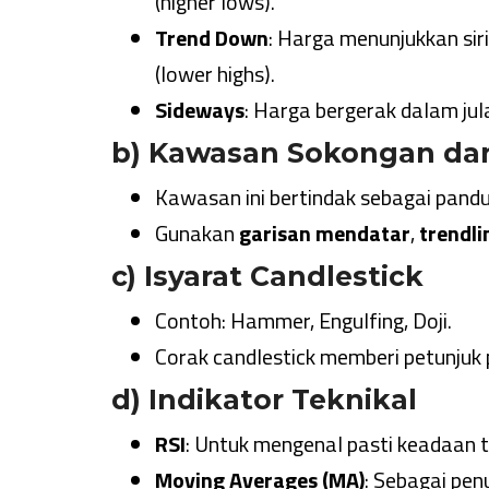
(higher lows).
Trend Down
: Harga menunjukkan siri
(lower highs).
Sideways
: Harga bergerak dalam jul
b) Kawasan Sokongan dan
Kawasan ini bertindak sebagai pandu
Gunakan
garisan mendatar
,
trendli
c) Isyarat Candlestick
Contoh: Hammer, Engulfing, Doji.
Corak candlestick memberi petunjuk
d) Indikator Teknikal
RSI
: Untuk mengenal pasti keadaan ter
Moving Averages (MA)
: Sebagai pe