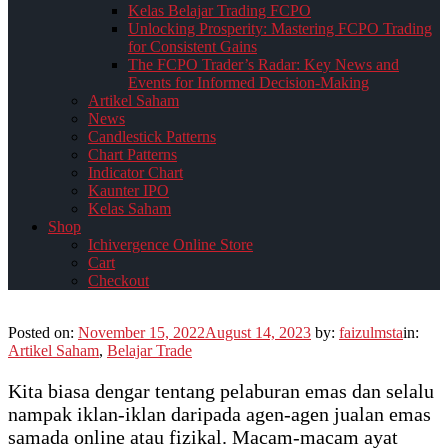
Kelas Belajar Trading FCPO
Unlocking Prosperity: Mastering FCPO Trading
for Consistent Gains
The FCPO Trader’s Radar: Key News and
Events for Informed Decision-Making
Artikel Saham
News
Candlestick Patterns
Chart Patterns
Indicator Chart
Kaunter IPO
Kelas Saham
Shop
Ichivergence Online Store
Cart
Checkout
Posted on:
November 15, 2022
August 14, 2023
by:
faizulmsta
in:
Artikel Saham
,
Belajar Trade
Kita biasa dengar tentang pelaburan emas dan selalu
nampak iklan-iklan daripada agen-agen jualan emas
samada online atau fizikal. Macam-macam ayat