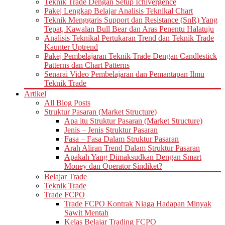
Teknik Trade Dengan Setup Ichivergence
Pakej Lengkap Belajar Analisis Teknikal Chart
Teknik Menggaris Support dan Resistance (SnR) Yang
Tepat, Kawalan Bull Bear dan Aras Penentu Halatuju
Analisis Teknikal Pertukaran Trend dan Teknik Trade
Kaunter Uptrend
Pakej Pembelajaran Teknik Trade Dengan Candlestick
Patterns dan Chart Patterns
Senarai Video Pembelajaran dan Pemantapan Ilmu
Teknik Trade
Artikel
All Blog Posts
Struktur Pasaran (Market Structure)
Apa itu Struktur Pasaran (Market Structure)
Jenis – Jenis Struktur Pasaran
Fasa – Fasa Dalam Struktur Pasaran
Arah Aliran Trend Dalam Struktur Pasaran
Apakah Yang Dimaksudkan Dengan Smart
Money dan Operator Sindiket?
Belajar Trade
Teknik Trade
Trade FCPO
Trade FCPO Kontrak Niaga Hadapan Minyak
Sawit Mentah
Kelas Belajar Trading FCPO