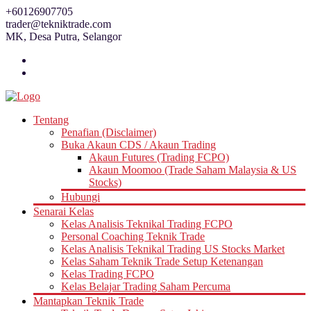
Skip
+60126907705
to
trader@tekniktrade.com
content
MK, Desa Putra, Selangor
Tentang
Penafian (Disclaimer)
Buka Akaun CDS / Akaun Trading
Akaun Futures (Trading FCPO)
Akaun Moomoo (Trade Saham Malaysia & US
Stocks)
Hubungi
Senarai Kelas
Kelas Analisis Teknikal Trading FCPO
Personal Coaching Teknik Trade
Kelas Analisis Teknikal Trading US Stocks Market
Kelas Saham Teknik Trade Setup Ketenangan
Kelas Trading FCPO
Kelas Belajar Trading Saham Percuma
Mantapkan Teknik Trade