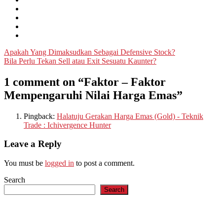
Post
Apakah Yang Dimaksudkan Sebagai Defensive Stock?
Bila Perlu Tekan Sell atau Exit Sesuatu Kaunter?
navigation
1 comment on “
Faktor – Faktor
Mempengaruhi Nilai Harga Emas
”
Pingback:
Halatuju Gerakan Harga Emas (Gold) - Teknik
Trade : Ichivergence Hunter
Leave a Reply
You must be
logged in
to post a comment.
Search
Search