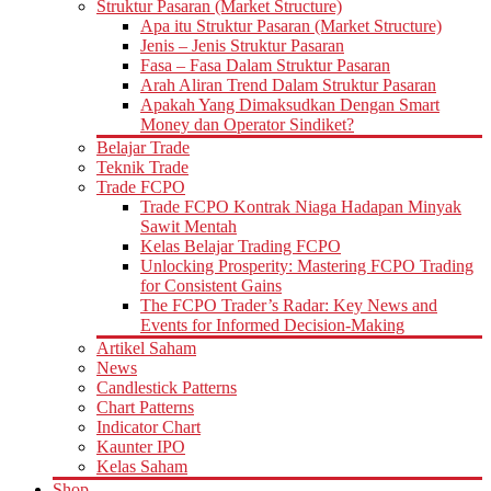
Struktur Pasaran (Market Structure)
Apa itu Struktur Pasaran (Market Structure)
Jenis – Jenis Struktur Pasaran
Fasa – Fasa Dalam Struktur Pasaran
Arah Aliran Trend Dalam Struktur Pasaran
Apakah Yang Dimaksudkan Dengan Smart
Money dan Operator Sindiket?
Belajar Trade
Teknik Trade
Trade FCPO
Trade FCPO Kontrak Niaga Hadapan Minyak
Sawit Mentah
Kelas Belajar Trading FCPO
Unlocking Prosperity: Mastering FCPO Trading
for Consistent Gains
The FCPO Trader’s Radar: Key News and
Events for Informed Decision-Making
Artikel Saham
News
Candlestick Patterns
Chart Patterns
Indicator Chart
Kaunter IPO
Kelas Saham
Shop