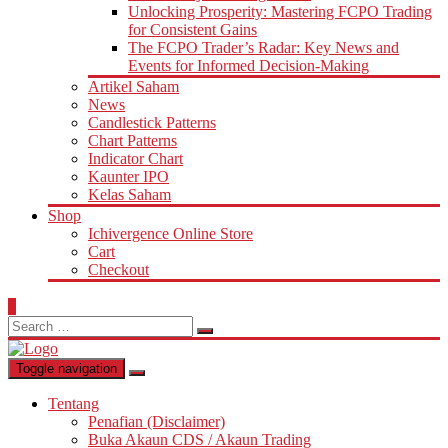
Unlocking Prosperity: Mastering FCPO Trading
for Consistent Gains
The FCPO Trader’s Radar: Key News and
Events for Informed Decision-Making
Artikel Saham
News
Candlestick Patterns
Chart Patterns
Indicator Chart
Kaunter IPO
Kelas Saham
Shop
Ichivergence Online Store
Cart
Checkout
0
Search
for:
Toggle navigation
Tentang
Penafian (Disclaimer)
Buka Akaun CDS / Akaun Trading