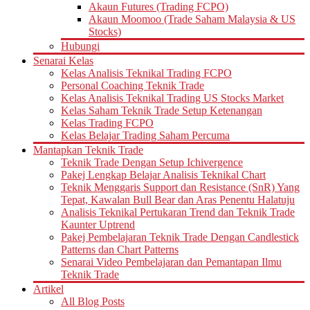
Akaun Futures (Trading FCPO)
Akaun Moomoo (Trade Saham Malaysia & US
Stocks)
Hubungi
Senarai Kelas
Kelas Analisis Teknikal Trading FCPO
Personal Coaching Teknik Trade
Kelas Analisis Teknikal Trading US Stocks Market
Kelas Saham Teknik Trade Setup Ketenangan
Kelas Trading FCPO
Kelas Belajar Trading Saham Percuma
Mantapkan Teknik Trade
Teknik Trade Dengan Setup Ichivergence
Pakej Lengkap Belajar Analisis Teknikal Chart
Teknik Menggaris Support dan Resistance (SnR) Yang
Tepat, Kawalan Bull Bear dan Aras Penentu Halatuju
Analisis Teknikal Pertukaran Trend dan Teknik Trade
Kaunter Uptrend
Pakej Pembelajaran Teknik Trade Dengan Candlestick
Patterns dan Chart Patterns
Senarai Video Pembelajaran dan Pemantapan Ilmu
Teknik Trade
Artikel
All Blog Posts