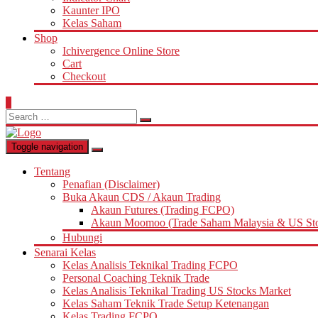
Kaunter IPO
Kelas Saham
Shop
Ichivergence Online Store
Cart
Checkout
0
Search
for:
Toggle navigation
Tentang
Penafian (Disclaimer)
Buka Akaun CDS / Akaun Trading
Akaun Futures (Trading FCPO)
Akaun Moomoo (Trade Saham Malaysia & US St
Hubungi
Senarai Kelas
Kelas Analisis Teknikal Trading FCPO
Personal Coaching Teknik Trade
Kelas Analisis Teknikal Trading US Stocks Market
Kelas Saham Teknik Trade Setup Ketenangan
Kelas Trading FCPO