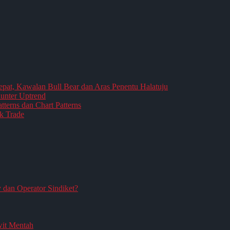
epat, Kawalan Bull Bear dan Aras Penentu Halatuju
aunter Uptrend
terns dan Chart Patterns
k Trade
an Operator Sindiket?
it Mentah