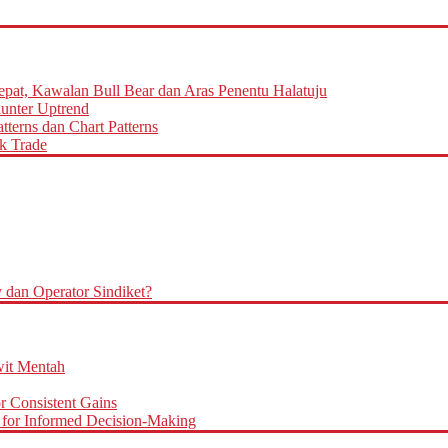
epat, Kawalan Bull Bear dan Aras Penentu Halatuju
aunter Uptrend
terns dan Chart Patterns
k Trade
an Operator Sindiket?
it Mentah
r Consistent Gains
for Informed Decision-Making