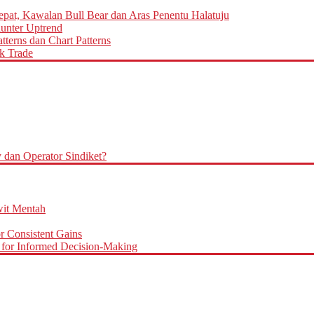
epat, Kawalan Bull Bear dan Aras Penentu Halatuju
aunter Uptrend
terns dan Chart Patterns
k Trade
an Operator Sindiket?
it Mentah
r Consistent Gains
for Informed Decision-Making