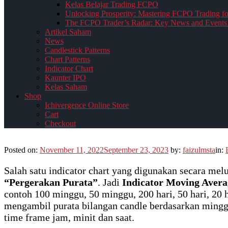
Kelas Belajar Trading FCPO
Unlocking Prosperity: Mastering FCPO Trading fo
The FCPO Trader’s Radar: Key News and Events 
Artikel Saham
News
Candlestick Patterns
Chart Patterns
Indicator Chart
Kaunter IPO
Kelas Saham
Shop
Ichivergence Online Store
Cart
Checkout
Posted on:
November 11, 2022
September 23, 2023
by:
faizulmsta
in:
Salah satu indicator chart yang digunakan secara mel
“Pergerakan Purata”
. Jadi
Indicator Moving Avera
contoh 100 minggu, 50 minggu, 200 hari, 50 hari, 20 h
mengambil purata bilangan candle berdasarkan minggu,
time frame jam, minit dan saat.