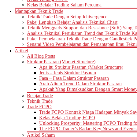
Kelas Belajar Trading Saham Percuma
Mantapkan Teknik Trade
Teknik Trade Dengan Setup Ichivergence
Pakej Lengkap Belajar Analisis Teknikal Chart
Teknik Menggaris Support dan Resistance (SnR) Yang T
Analisis Teknikal Pertukaran Trend dan Teknik Trade K
Pakej Pembelajaran Teknik Trade Dengan Candlestick Pat
Senarai Video Pembelajaran dan Pemantapan Ilmu Tekni
Artikel
All Blog Posts
Struktur Pasaran (Market Structure)
Apa itu Struktur Pasaran (Market Structure)
Jenis – Jenis Struktur Pasaran
Fasa – Fasa Dalam Struktur Pasaran
Arah Aliran Trend Dalam Struktur Pasaran
Apakah Yang Dimaksudkan Dengan Smart Money d
Belajar Trade
Teknik Trade
Trade FCPO
Trade FCPO Kontrak Niaga Hadapan Minyak Saw
Kelas Belajar Trading FCPO
Unlocking Prosperity: Mastering FCPO Trading fo
The FCPO Trader’s Radar: Key News and Events 
Artikel Saham