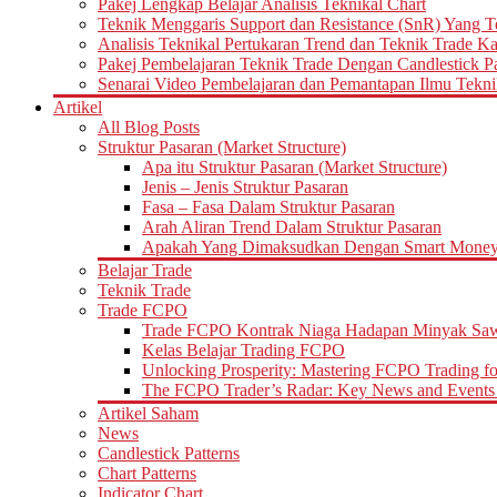
Pakej Lengkap Belajar Analisis Teknikal Chart
Teknik Menggaris Support dan Resistance (SnR) Yang T
Analisis Teknikal Pertukaran Trend dan Teknik Trade K
Pakej Pembelajaran Teknik Trade Dengan Candlestick Pat
Senarai Video Pembelajaran dan Pemantapan Ilmu Tekni
Artikel
All Blog Posts
Struktur Pasaran (Market Structure)
Apa itu Struktur Pasaran (Market Structure)
Jenis – Jenis Struktur Pasaran
Fasa – Fasa Dalam Struktur Pasaran
Arah Aliran Trend Dalam Struktur Pasaran
Apakah Yang Dimaksudkan Dengan Smart Money d
Belajar Trade
Teknik Trade
Trade FCPO
Trade FCPO Kontrak Niaga Hadapan Minyak Saw
Kelas Belajar Trading FCPO
Unlocking Prosperity: Mastering FCPO Trading fo
The FCPO Trader’s Radar: Key News and Events 
Artikel Saham
News
Candlestick Patterns
Chart Patterns
Indicator Chart