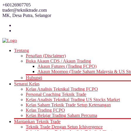
Skip
+60126907705
to
trader@tekniktrade.com
content
MK, Desa Putra, Selangor
Tentang
Penafian (Disclaimer)
Buka Akaun CDS / Akaun Trading
Akaun Futures (Trading FCPO)
Akaun Moomoo (Trade Saham Malaysia & US St
Hubungi
Senarai Kelas
Kelas Analisis Teknikal Trading FCPO
Personal Coaching Teknik Trade
Kelas Analisis Teknikal Trading US Stocks Market
Kelas Saham Teknik Trade Setup Ketenangan
Kelas Trading FCPO
Kelas Belajar Trading Saham Percuma
Mantapkan Teknik Trade
Teknik Trade Dengan Setup Ichivergence