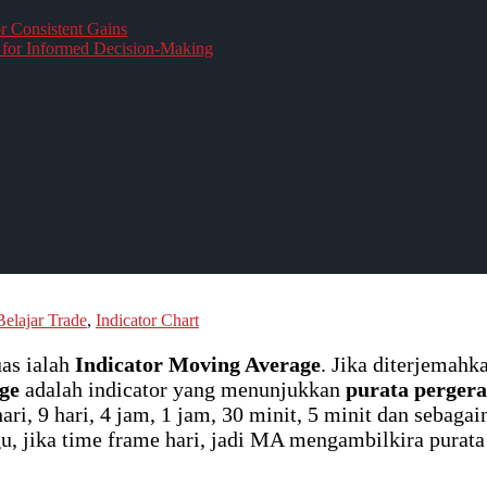
r Consistent Gains
for Informed Decision-Making
Belajar Trade
,
Indicator Chart
uas ialah
Indicator Moving Average
. Jika diterjema
ge
adalah indicator yang menunjukkan
purata perger
ari, 9 hari, 4 jam, 1 jam, 30 minit, 5 minit dan sebaga
 jika time frame hari, jadi MA mengambilkira purata k