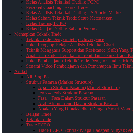
Kelas Analisis Teknikal Trading FCPO
Personal Coaching Teknik Trade
Kelas Analisis Teknikal Trading US Stocks Market
Kelas Saham Teknik Trade Setup Ketenangan
Kelas Trading FCPO
Kelas Belajar Trading Saham Percuma
Mantapkan Teknik Trade
Teknik Trade Dengan Setup Ichivergence
Pakej Lengkap Belajar Analisis Teknikal Chart
Teknik Menggaris Support dan Resistance (SnR) Yang T
Analisis Teknikal Pertukaran Trend dan Teknik Trade K
Pakej Pembelajaran Teknik Trade Dengan Candlestick Pat
Senarai Video Pembelajaran dan Pemantapan Ilmu Tekni
Artikel
All Blog Posts
Struktur Pasaran (Market Structure)
Apa itu Struktur Pasaran (Market Structure)
Jenis – Jenis Struktur Pasaran
Fasa – Fasa Dalam Struktur Pasaran
Arah Aliran Trend Dalam Struktur Pasaran
Apakah Yang Dimaksudkan Dengan Smart Money d
Belajar Trade
Teknik Trade
Trade FCPO
Trade FCPO Kontrak Niaga Hadapan Minyak Saw