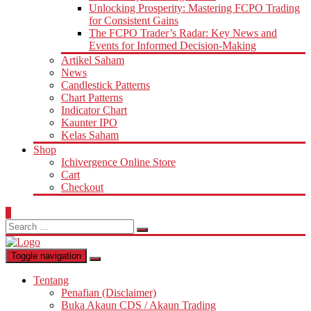
Unlocking Prosperity: Mastering FCPO Trading
for Consistent Gains
The FCPO Trader’s Radar: Key News and
Events for Informed Decision-Making
Artikel Saham
News
Candlestick Patterns
Chart Patterns
Indicator Chart
Kaunter IPO
Kelas Saham
Shop
Ichivergence Online Store
Cart
Checkout
0
Search
for:
Toggle navigation
Tentang
Penafian (Disclaimer)
Buka Akaun CDS / Akaun Trading