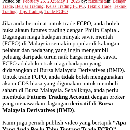
Posted on:
February 25, 2025
May 1, 2025
by:
faizulmsta
in:
Belajar
Trade
,
Belajar Trading
,
Kelas Trading FCPO
,
Teknik Trade
,
Teknik
Trading
,
Tips Trading
,
Trade FCPO
Jika anda berminat untuk trade FCPO, anda boleh
buka akaun futures trading dengan Philip Capital.
Dagangan niaga hadapan minyak sawit mentah
(FCPO) di Malaysia semakin popular di kalangan
pelabur dan pedagang yang ingin mengambil
peluang daripada turun naik harga minyak sawit.
FCPO adalah kontrak niaga hadapan yang
didagangkan di Bursa Malaysia Derivatives (BMD).
Untuk trade FCPO, anda
tidak
boleh menggunakan
akaun CDS biasa yang digunakan untuk membeli
saham di Bursa Malaysia. Sebaliknya, anda perlu
membuka
Futures Trading Account
dengan broker
yang menawarkan dagangan derivatif di
Bursa
Malaysia Derivatives (BMD)
.
Kami juga pernah publish video yang bertajuk
“Apa
Yang Anda Perlu Tahu Tentang Trade FCPO”
.