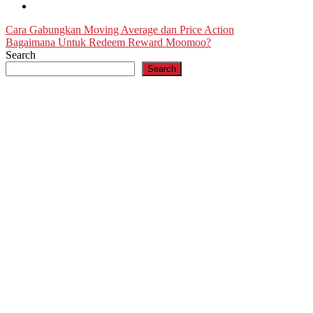
Post
Cara Gabungkan Moving Average dan Price Action
Bagaimana Untuk Redeem Reward Moomoo?
navigation
Search
Search