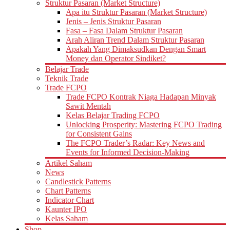
Struktur Pasaran (Market Structure)
Apa itu Struktur Pasaran (Market Structure)
Jenis – Jenis Struktur Pasaran
Fasa – Fasa Dalam Struktur Pasaran
Arah Aliran Trend Dalam Struktur Pasaran
Apakah Yang Dimaksudkan Dengan Smart
Money dan Operator Sindiket?
Belajar Trade
Teknik Trade
Trade FCPO
Trade FCPO Kontrak Niaga Hadapan Minyak
Sawit Mentah
Kelas Belajar Trading FCPO
Unlocking Prosperity: Mastering FCPO Trading
for Consistent Gains
The FCPO Trader’s Radar: Key News and
Events for Informed Decision-Making
Artikel Saham
News
Candlestick Patterns
Chart Patterns
Indicator Chart
Kaunter IPO
Kelas Saham
Shop