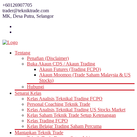
Skip
+60126907705
to
trader@tekniktrade.com
content
MK, Desa Putra, Selangor
Tentang
Penafian (Disclaimer)
Buka Akaun CDS / Akaun Trading
Akaun Futures (Trading FCPO)
Akaun Moomoo (Trade Saham Malaysia & US
Stocks)
Hubungi
Senarai Kelas
Kelas Analisis Teknikal Trading FCPO
Personal Coaching Teknik Trade
Kelas Analisis Teknikal Trading US Stocks Market
Kelas Saham Teknik Trade Setup Ketenangan
Kelas Trading FCPO
Kelas Belajar Trading Saham Percuma
Mantapkan Teknik Trade