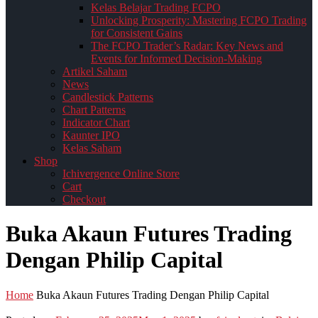
Kelas Belajar Trading FCPO
Unlocking Prosperity: Mastering FCPO Trading
for Consistent Gains
The FCPO Trader’s Radar: Key News and
Events for Informed Decision-Making
Artikel Saham
News
Candlestick Patterns
Chart Patterns
Indicator Chart
Kaunter IPO
Kelas Saham
Shop
Ichivergence Online Store
Cart
Checkout
Buka Akaun Futures Trading
Dengan Philip Capital
Home
Buka Akaun Futures Trading Dengan Philip Capital