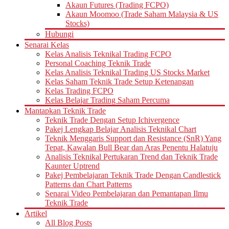
Akaun Futures (Trading FCPO)
Akaun Moomoo (Trade Saham Malaysia & US
Stocks)
Hubungi
Senarai Kelas
Kelas Analisis Teknikal Trading FCPO
Personal Coaching Teknik Trade
Kelas Analisis Teknikal Trading US Stocks Market
Kelas Saham Teknik Trade Setup Ketenangan
Kelas Trading FCPO
Kelas Belajar Trading Saham Percuma
Mantapkan Teknik Trade
Teknik Trade Dengan Setup Ichivergence
Pakej Lengkap Belajar Analisis Teknikal Chart
Teknik Menggaris Support dan Resistance (SnR) Yang
Tepat, Kawalan Bull Bear dan Aras Penentu Halatuju
Analisis Teknikal Pertukaran Trend dan Teknik Trade
Kaunter Uptrend
Pakej Pembelajaran Teknik Trade Dengan Candlestick
Patterns dan Chart Patterns
Senarai Video Pembelajaran dan Pemantapan Ilmu
Teknik Trade
Artikel
All Blog Posts