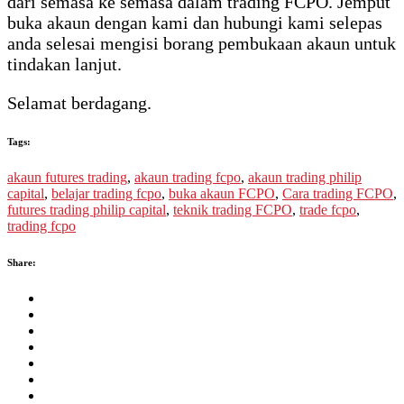
dari semasa ke semasa dalam trading FCPO. Jemput
buka akaun dengan kami dan hubungi kami selepas
anda selesai mengisi borang pembukaan akaun untuk
tindakan lanjut.
Selamat berdagang.
Tags:
akaun futures trading
,
akaun trading fcpo
,
akaun trading philip
capital
,
belajar trading fcpo
,
buka akaun FCPO
,
Cara trading FCPO
,
futures trading philip capital
,
teknik trading FCPO
,
trade fcpo
,
trading fcpo
Share: