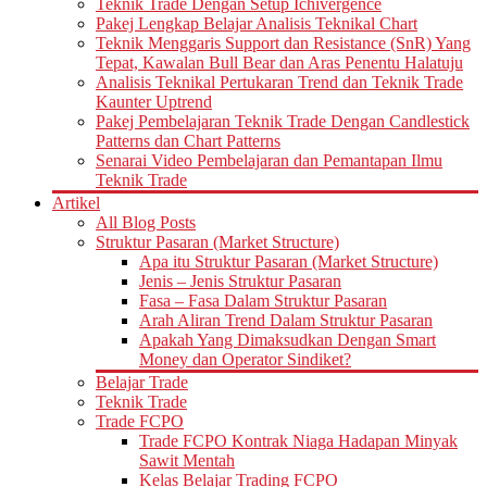
Teknik Trade Dengan Setup Ichivergence
Pakej Lengkap Belajar Analisis Teknikal Chart
Teknik Menggaris Support dan Resistance (SnR) Yang
Tepat, Kawalan Bull Bear dan Aras Penentu Halatuju
Analisis Teknikal Pertukaran Trend dan Teknik Trade
Kaunter Uptrend
Pakej Pembelajaran Teknik Trade Dengan Candlestick
Patterns dan Chart Patterns
Senarai Video Pembelajaran dan Pemantapan Ilmu
Teknik Trade
Artikel
All Blog Posts
Struktur Pasaran (Market Structure)
Apa itu Struktur Pasaran (Market Structure)
Jenis – Jenis Struktur Pasaran
Fasa – Fasa Dalam Struktur Pasaran
Arah Aliran Trend Dalam Struktur Pasaran
Apakah Yang Dimaksudkan Dengan Smart
Money dan Operator Sindiket?
Belajar Trade
Teknik Trade
Trade FCPO
Trade FCPO Kontrak Niaga Hadapan Minyak
Sawit Mentah
Kelas Belajar Trading FCPO