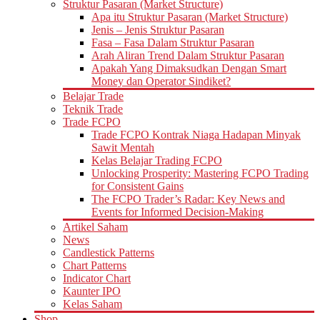
Struktur Pasaran (Market Structure)
Apa itu Struktur Pasaran (Market Structure)
Jenis – Jenis Struktur Pasaran
Fasa – Fasa Dalam Struktur Pasaran
Arah Aliran Trend Dalam Struktur Pasaran
Apakah Yang Dimaksudkan Dengan Smart
Money dan Operator Sindiket?
Belajar Trade
Teknik Trade
Trade FCPO
Trade FCPO Kontrak Niaga Hadapan Minyak
Sawit Mentah
Kelas Belajar Trading FCPO
Unlocking Prosperity: Mastering FCPO Trading
for Consistent Gains
The FCPO Trader’s Radar: Key News and
Events for Informed Decision-Making
Artikel Saham
News
Candlestick Patterns
Chart Patterns
Indicator Chart
Kaunter IPO
Kelas Saham
Shop