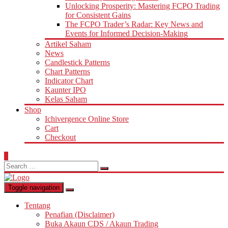
Unlocking Prosperity: Mastering FCPO Trading
for Consistent Gains
The FCPO Trader’s Radar: Key News and
Events for Informed Decision-Making
Artikel Saham
News
Candlestick Patterns
Chart Patterns
Indicator Chart
Kaunter IPO
Kelas Saham
Shop
Ichivergence Online Store
Cart
Checkout
0
Search
for:
Toggle navigation
Tentang
Penafian (Disclaimer)
Buka Akaun CDS / Akaun Trading