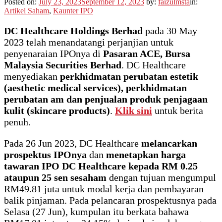
Posted on:
July 23, 2023
September 12, 2023
by:
faizulmsta
in:
Artikel Saham
,
Kaunter IPO
DC Healthcare Holdings Berhad
pada 30 May
2023 telah menandatangi perjanjian untuk
penyenaraian IPOnya di
Pasaran ACE, Bursa
Malaysia Securities Berhad
. DC Healthcare
menyediakan
perkhidmatan perubatan estetik
(aesthetic medical services), perkhidmatan
perubatan am dan penjualan produk penjagaan
kulit (skincare products)
.
Klik sini
untuk berita
penuh.
Pada 26 Jun 2023, DC Healthcare
melancarkan
prospektus IPOnya
dan
menetapkan harga
tawaran IPO DC Healthcare kepada RM 0.25
ataupun 25 sen sesaham
dengan tujuan mengumpul
RM49.81 juta untuk modal kerja dan pembayaran
balik pinjaman. Pada pelancaran prospektusnya pada
Selasa (27 Jun), kumpulan itu berkata bahawa