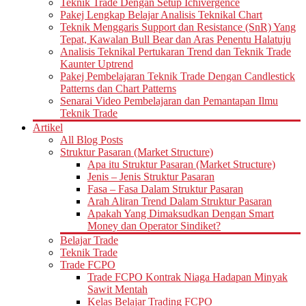
Teknik Trade Dengan Setup Ichivergence
Pakej Lengkap Belajar Analisis Teknikal Chart
Teknik Menggaris Support dan Resistance (SnR) Yang
Tepat, Kawalan Bull Bear dan Aras Penentu Halatuju
Analisis Teknikal Pertukaran Trend dan Teknik Trade
Kaunter Uptrend
Pakej Pembelajaran Teknik Trade Dengan Candlestick
Patterns dan Chart Patterns
Senarai Video Pembelajaran dan Pemantapan Ilmu
Teknik Trade
Artikel
All Blog Posts
Struktur Pasaran (Market Structure)
Apa itu Struktur Pasaran (Market Structure)
Jenis – Jenis Struktur Pasaran
Fasa – Fasa Dalam Struktur Pasaran
Arah Aliran Trend Dalam Struktur Pasaran
Apakah Yang Dimaksudkan Dengan Smart
Money dan Operator Sindiket?
Belajar Trade
Teknik Trade
Trade FCPO
Trade FCPO Kontrak Niaga Hadapan Minyak
Sawit Mentah
Kelas Belajar Trading FCPO