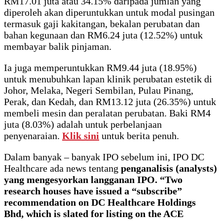
RM17.01 juta atau 34.15% daripada jumlah yang
diperoleh akan diperuntukkan untuk modal pusingan
termasuk gaji kakitangan, bekalan perubatan dan
bahan kegunaan dan RM6.24 juta (12.52%) untuk
membayar balik pinjaman.
Ia juga memperuntukkan RM9.44 juta (18.95%)
untuk menubuhkan lapan klinik perubatan estetik di
Johor, Melaka, Negeri Sembilan, Pulau Pinang,
Perak, dan Kedah, dan RM13.12 juta (26.35%) untuk
membeli mesin dan peralatan perubatan. Baki RM4
juta (8.03%) adalah untuk perbelanjaan
penyenaraian.
Klik sini
untuk berita penuh.
Dalam banyak – banyak IPO sebelum ini, IPO DC
Healthcare ada news tentang
penganalisis (analysts)
yang mengesyorkan langganan IPO. “Two
research houses have issued a “subscribe”
recommendation on DC Healthcare Holdings
Bhd, which is slated for listing on the ACE