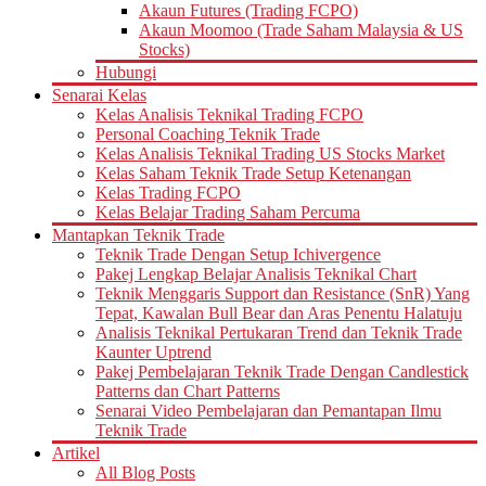
Akaun Futures (Trading FCPO)
Akaun Moomoo (Trade Saham Malaysia & US
Stocks)
Hubungi
Senarai Kelas
Kelas Analisis Teknikal Trading FCPO
Personal Coaching Teknik Trade
Kelas Analisis Teknikal Trading US Stocks Market
Kelas Saham Teknik Trade Setup Ketenangan
Kelas Trading FCPO
Kelas Belajar Trading Saham Percuma
Mantapkan Teknik Trade
Teknik Trade Dengan Setup Ichivergence
Pakej Lengkap Belajar Analisis Teknikal Chart
Teknik Menggaris Support dan Resistance (SnR) Yang
Tepat, Kawalan Bull Bear dan Aras Penentu Halatuju
Analisis Teknikal Pertukaran Trend dan Teknik Trade
Kaunter Uptrend
Pakej Pembelajaran Teknik Trade Dengan Candlestick
Patterns dan Chart Patterns
Senarai Video Pembelajaran dan Pemantapan Ilmu
Teknik Trade
Artikel
All Blog Posts