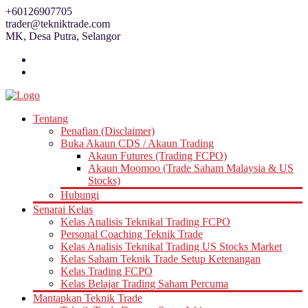
Skip
+60126907705
to
trader@tekniktrade.com
content
MK, Desa Putra, Selangor
Tentang
Penafian (Disclaimer)
Buka Akaun CDS / Akaun Trading
Akaun Futures (Trading FCPO)
Akaun Moomoo (Trade Saham Malaysia & US
Stocks)
Hubungi
Senarai Kelas
Kelas Analisis Teknikal Trading FCPO
Personal Coaching Teknik Trade
Kelas Analisis Teknikal Trading US Stocks Market
Kelas Saham Teknik Trade Setup Ketenangan
Kelas Trading FCPO
Kelas Belajar Trading Saham Percuma
Mantapkan Teknik Trade