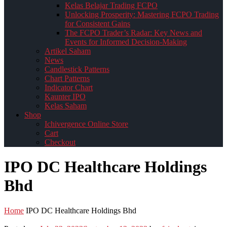
Kelas Belajar Trading FCPO
Unlocking Prosperity: Mastering FCPO Trading
for Consistent Gains
The FCPO Trader’s Radar: Key News and
Events for Informed Decision-Making
Artikel Saham
News
Candlestick Patterns
Chart Patterns
Indicator Chart
Kaunter IPO
Kelas Saham
Shop
Ichivergence Online Store
Cart
Checkout
IPO DC Healthcare Holdings
Bhd
Home
IPO DC Healthcare Holdings Bhd