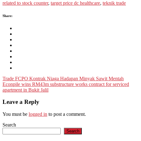
related to stock counter
,
target price dc healthcare
,
teknik trade
Share:
Post
Trade FCPO Kontrak Niaga Hadapan Minyak Sawit Mentah
Econpile wins RM43m substructure works contract for serviced
navigation
apartment in Bukit Jalil
Leave a Reply
You must be
logged in
to post a comment.
Search
Search