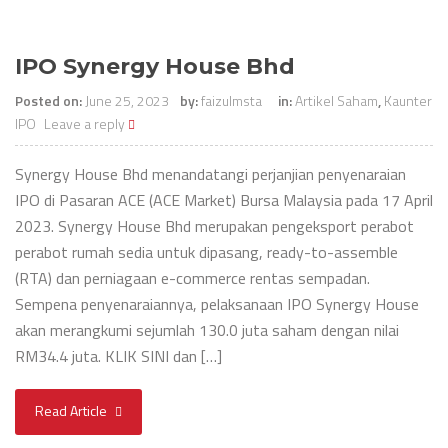
IPO Synergy House Bhd
Posted on:
June 25, 2023
by:
faizulmsta
in:
Artikel Saham
,
Kaunter
IPO
Leave a reply
Synergy House Bhd menandatangi perjanjian penyenaraian
IPO di Pasaran ACE (ACE Market) Bursa Malaysia pada 17 April
2023. Synergy House Bhd merupakan pengeksport perabot
perabot rumah sedia untuk dipasang, ready-to-assemble
(RTA) dan perniagaan e-commerce rentas sempadan.
Sempena penyenaraiannya, pelaksanaan IPO Synergy House
akan merangkumi sejumlah 130.0 juta saham dengan nilai
RM34.4 juta. KLIK SINI dan […]
Read Article