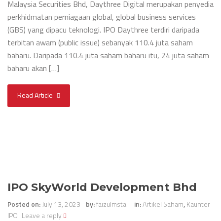
Malaysia Securities Bhd, Daythree Digital merupakan penyedia
perkhidmatan perniagaan global, global business services
(GBS) yang dipacu teknologi. IPO Daythree terdiri daripada
terbitan awam (public issue) sebanyak 110.4 juta saham
baharu. Daripada 110.4 juta saham baharu itu, 24 juta saham
baharu akan […]
Read Article
IPO SkyWorld Development Bhd
Posted on:
July 13, 2023
by:
faizulmsta
in:
Artikel Saham
,
Kaunter
IPO
Leave a reply