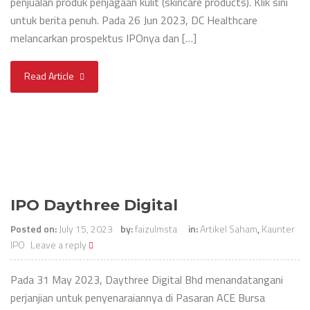
penjualan produk penjagaan kulit (skincare products). Klik sini
untuk berita penuh. Pada 26 Jun 2023, DC Healthcare
melancarkan prospektus IPOnya dan […]
Read Article
IPO Daythree Digital
Posted on:
July 15, 2023
by:
faizulmsta
in:
Artikel Saham
,
Kaunter
IPO
Leave a reply
Pada 31 May 2023, Daythree Digital Bhd menandatangani
perjanjian untuk penyenaraiannya di Pasaran ACE Bursa