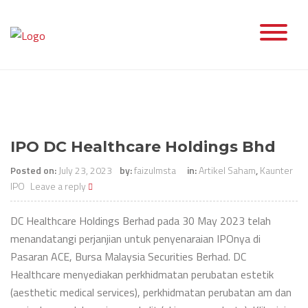
Skip
to
content
IPO DC Healthcare Holdings Bhd
Posted on:
July 23, 2023
by:
faizulmsta
in:
Artikel Saham
,
Kaunter
IPO
Leave a reply
DC Healthcare Holdings Berhad pada 30 May 2023 telah
menandatangi perjanjian untuk penyenaraian IPOnya di
Pasaran ACE, Bursa Malaysia Securities Berhad. DC
Healthcare menyediakan perkhidmatan perubatan estetik
(aesthetic medical services), perkhidmatan perubatan am dan