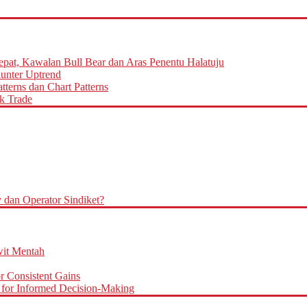
epat, Kawalan Bull Bear dan Aras Penentu Halatuju
aunter Uptrend
terns dan Chart Patterns
k Trade
an Operator Sindiket?
it Mentah
r Consistent Gains
for Informed Decision-Making