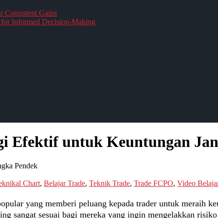
r Consistent Gains
for Informed Decision-Making
egi Efektif untuk Keuntungan Ja
angka Pendek
eknikal Chart
,
Belajar Trade
,
Teknik Trade
,
Trade FCPO
,
Video Belaja
popular yang memberi peluang kepada trader untuk meraih ke
ping sangat sesuai bagi mereka yang ingin mengelakkan risik