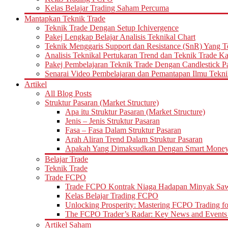
Kelas Belajar Trading Saham Percuma
Mantapkan Teknik Trade
Teknik Trade Dengan Setup Ichivergence
Pakej Lengkap Belajar Analisis Teknikal Chart
Teknik Menggaris Support dan Resistance (SnR) Yang T
Analisis Teknikal Pertukaran Trend dan Teknik Trade K
Pakej Pembelajaran Teknik Trade Dengan Candlestick Pat
Senarai Video Pembelajaran dan Pemantapan Ilmu Tekni
Artikel
All Blog Posts
Struktur Pasaran (Market Structure)
Apa itu Struktur Pasaran (Market Structure)
Jenis – Jenis Struktur Pasaran
Fasa – Fasa Dalam Struktur Pasaran
Arah Aliran Trend Dalam Struktur Pasaran
Apakah Yang Dimaksudkan Dengan Smart Money d
Belajar Trade
Teknik Trade
Trade FCPO
Trade FCPO Kontrak Niaga Hadapan Minyak Saw
Kelas Belajar Trading FCPO
Unlocking Prosperity: Mastering FCPO Trading fo
The FCPO Trader’s Radar: Key News and Events 
Artikel Saham