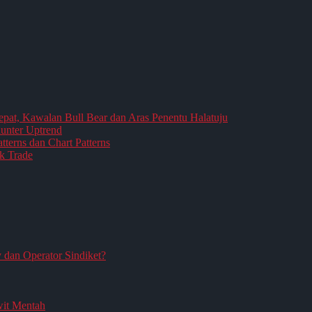
epat, Kawalan Bull Bear dan Aras Penentu Halatuju
aunter Uptrend
terns dan Chart Patterns
k Trade
an Operator Sindiket?
it Mentah