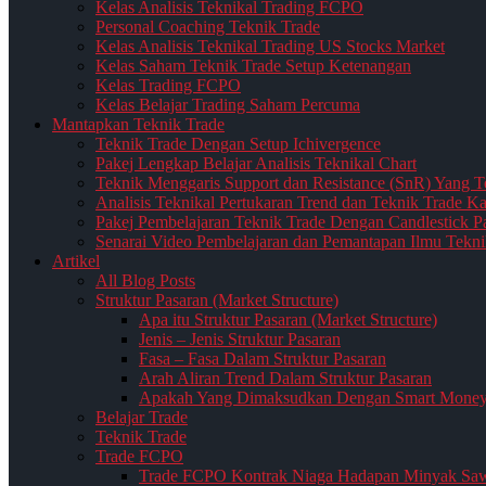
Kelas Analisis Teknikal Trading FCPO
Personal Coaching Teknik Trade
Kelas Analisis Teknikal Trading US Stocks Market
Kelas Saham Teknik Trade Setup Ketenangan
Kelas Trading FCPO
Kelas Belajar Trading Saham Percuma
Mantapkan Teknik Trade
Teknik Trade Dengan Setup Ichivergence
Pakej Lengkap Belajar Analisis Teknikal Chart
Teknik Menggaris Support dan Resistance (SnR) Yang T
Analisis Teknikal Pertukaran Trend dan Teknik Trade K
Pakej Pembelajaran Teknik Trade Dengan Candlestick Pat
Senarai Video Pembelajaran dan Pemantapan Ilmu Tekni
Artikel
All Blog Posts
Struktur Pasaran (Market Structure)
Apa itu Struktur Pasaran (Market Structure)
Jenis – Jenis Struktur Pasaran
Fasa – Fasa Dalam Struktur Pasaran
Arah Aliran Trend Dalam Struktur Pasaran
Apakah Yang Dimaksudkan Dengan Smart Money d
Belajar Trade
Teknik Trade
Trade FCPO
Trade FCPO Kontrak Niaga Hadapan Minyak Saw