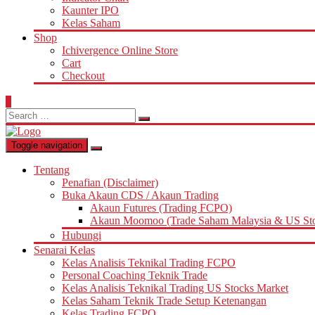
Kaunter IPO
Kelas Saham
Shop
Ichivergence Online Store
Cart
Checkout
0
Search
for:
Toggle navigation
Tentang
Penafian (Disclaimer)
Buka Akaun CDS / Akaun Trading
Akaun Futures (Trading FCPO)
Akaun Moomoo (Trade Saham Malaysia & US St
Hubungi
Senarai Kelas
Kelas Analisis Teknikal Trading FCPO
Personal Coaching Teknik Trade
Kelas Analisis Teknikal Trading US Stocks Market
Kelas Saham Teknik Trade Setup Ketenangan
Kelas Trading FCPO