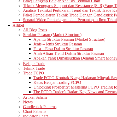
Pakej Lengkap Belajar Analisis Teknikal Chart
Teknik Menggaris Support dan Resistance (SnR) Yang T
Analisis Teknikal Pertukaran Trend dan Teknik Trade K
Pakej Pembelajaran Teknik Trade Dengan Candlestick Pat
Senarai Video Pembelajaran dan Pemantapan Ilmu Tekni
Artikel
All Blog Posts
Struktur Pasaran (Market Structure)
Apa itu Struktur Pasaran (Market Structure)
Jenis – Jenis Struktur Pasaran
Fasa – Fasa Dalam Struktur Pasaran
Arah Aliran Trend Dalam Struktur Pasaran
Apakah Yang Dimaksudkan Dengan Smart Money d
Belajar Trade
Teknik Trade
Trade FCPO
Trade FCPO Kontrak Niaga Hadapan Minyak Saw
Kelas Belajar Trading FCPO
Unlocking Prosperity: Mastering FCPO Trading fo
The FCPO Trader’s Radar: Key News and Events 
Artikel Saham
News
Candlestick Patterns
Chart Patterns
Indicator Chart