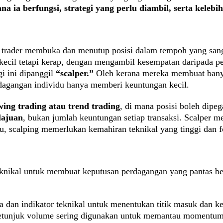
ana ia berfungsi, strategi yang perlu diambil, serta kele
trader membuka dan menutup posisi dalam tempoh yang sanga
ecil tetapi kerap, dengan mengambil kesempatan daripada per
gi ini dipanggil
“scalper.”
Oleh kerana mereka membuat banya
rdagangan individu hanya memberi keuntungan kecil.
wing trading atau trend trading
, di mana posisi boleh dipe
lajuan
, bukan jumlah keuntungan setiap transaksi. Scalper 
tu, scalping memerlukan kemahiran teknikal yang tinggi dan 
eknikal untuk membuat keputusan perdagangan yang pantas ber
a dan indikator teknikal untuk menentukan titik masuk dan kel
 petunjuk volume sering digunakan untuk memantau momentum