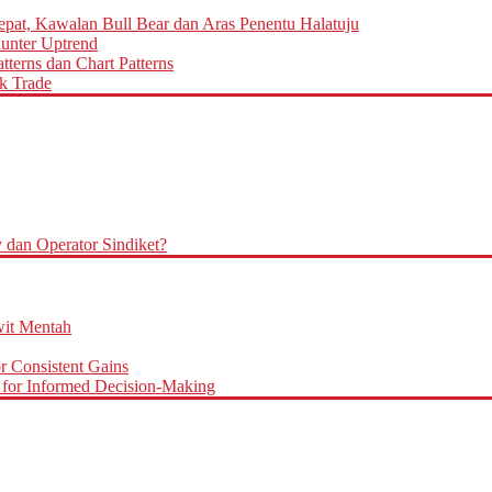
epat, Kawalan Bull Bear dan Aras Penentu Halatuju
aunter Uptrend
terns dan Chart Patterns
k Trade
an Operator Sindiket?
it Mentah
r Consistent Gains
for Informed Decision-Making