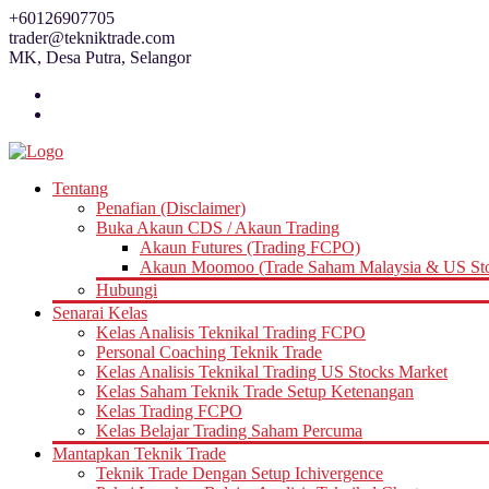
Skip
+60126907705
to
trader@tekniktrade.com
content
MK, Desa Putra, Selangor
Tentang
Penafian (Disclaimer)
Buka Akaun CDS / Akaun Trading
Akaun Futures (Trading FCPO)
Akaun Moomoo (Trade Saham Malaysia & US St
Hubungi
Senarai Kelas
Kelas Analisis Teknikal Trading FCPO
Personal Coaching Teknik Trade
Kelas Analisis Teknikal Trading US Stocks Market
Kelas Saham Teknik Trade Setup Ketenangan
Kelas Trading FCPO
Kelas Belajar Trading Saham Percuma
Mantapkan Teknik Trade
Teknik Trade Dengan Setup Ichivergence