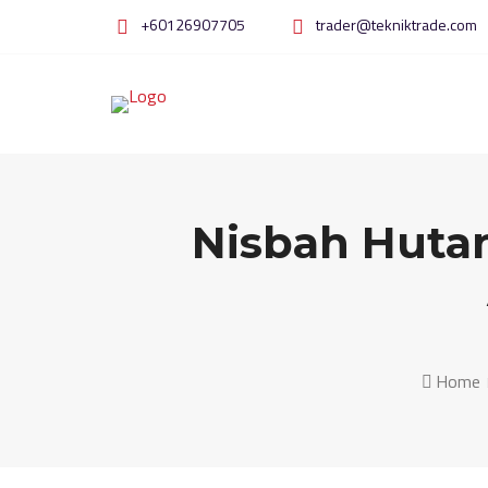
Skip
+60126907705
trader@tekniktrade.com
to
content
Nisbah Hutan
Home