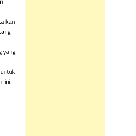
ri
kalkan
tang
g yang
 untuk
 ini.