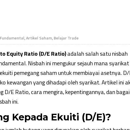
s Fundamental
,
Artikel Saham
,
Belajar Trade
to Equity Ratio (D/E Ratio)
adalah salah satu nisbah
ndamental. Nisbah ini mengukur sejauh mana syarikat
ekuiti pemegang saham untuk membiayai asetnya. D/
 kewangan yang dihadapi oleh syarikat. Artikel ini a
 D/E Ratio, cara mengira, kepentingannya, dan bag
bah ini.
ng Kepada Ekuiti (D/E)?
n jumlah hutang yang digunakan oleh syarikat berban