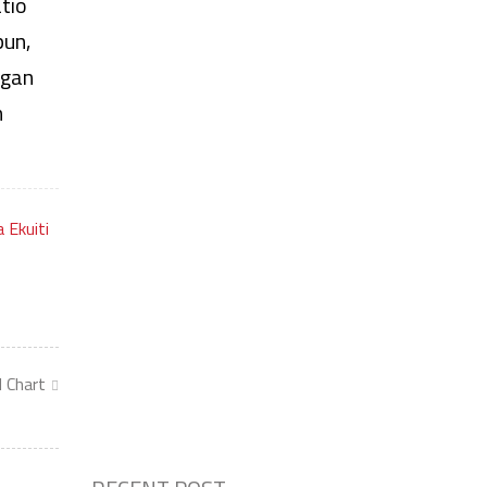
tio
pun,
ngan
n
 Ekuiti
l Chart