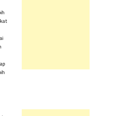
ih
ikat
ai
n
hap
bih