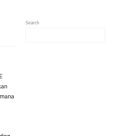
Search
E
kan
aimana
ding