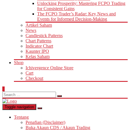
Unlocking Prosperity: Mastering FCPO Trading
for Consistent Gains
The FCPO Trader’s Radar: Key News and
Events for Informed Decision-Making
Artikel Saham
News
Candlestick Patterns
Chart Patterns
Indicator Chart
Kaunter IPO
Kelas Saham
Shop
Ichivergence Online Store
Cart
Checkout
0
Search
for:
Toggle navigation
Tentang
Penafian (Disclaimer)
Buka Akaun CDS / Akaun Trading