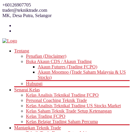
Skip
+60126907705
to
trader@tekniktrade.com
content
MK, Desa Putra, Selangor
Tentang
Penafian (Disclaimer)
Buka Akaun CDS / Akaun Trading
Akaun Futures (Trading FCPO)
Akaun Moomoo (Trade Saham Malaysia & US
Stocks)
Hubungi
Senarai Kelas
Kelas Analisis Teknikal Trading FCPO
Personal Coaching Teknik Trade
Kelas Analisis Teknikal Trading US Stocks Market
Kelas Saham Teknik Trade Setup Ketenangan
Kelas Trading FCPO
Kelas Belajar Trading Saham Percuma
Mantapkan Teknik Trade