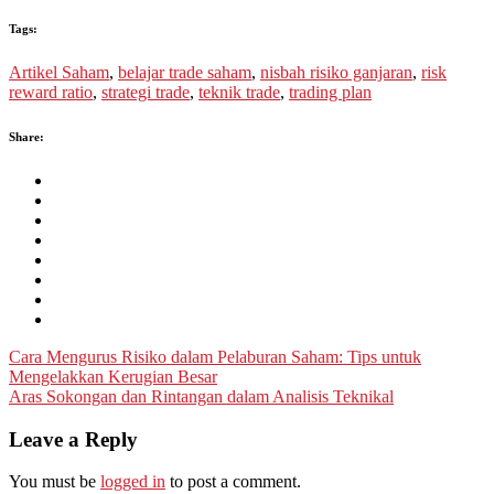
Tags:
Artikel Saham
,
belajar trade saham
,
nisbah risiko ganjaran
,
risk
reward ratio
,
strategi trade
,
teknik trade
,
trading plan
Share:
Post
Cara Mengurus Risiko dalam Pelaburan Saham: Tips untuk
Mengelakkan Kerugian Besar
navigation
Aras Sokongan dan Rintangan dalam Analisis Teknikal
Leave a Reply
You must be
logged in
to post a comment.