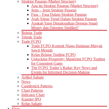
Struktur Pasaran (Market Structure)
Apa itu Struktur Pasaran (Market Structure)
Jenis – Jenis Struktur Pasaran
Fasa – Fasa Dalam Struktur Pasaran
Arah Aliran Trend Dalam Struktur Pasaran
Apakah Yang Dimaksudkan Dengan Smart
Money dan Operator Sindiket?
Belajar Trade
Teknik Trade
Trade FCPO
Trade FCPO Kontrak Niaga Hadapan Minyak
Sawit Mentah
Kelas Belajar Trading FCPO
Unlocking Prosperity: Mastering FCPO Trading
for Consistent Gains
The FCPO Trader’s Radar: Key News and
Events for Informed Decision-Making
Artikel Saham
News
Candlestick Patterns
Chart Patterns
Indicator Chart
Kaunter IPO
Kelas Saham
Shop