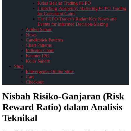
Kelas Belajar Trading FCPO
Unlocking Prosperity: Mastering FCPO Trading
for Consistent Gains
The FCPO Trader’s Radar: Key News and
Events for Informed Decision-Making
Artikel Saham
News
Candlestick Patterns
Chart Patterns
Indicator Chart
Kaunter IPO
Kelas Saham
Shop
Ichivergence Online Store
Cart
Checkout
Nisbah Risiko-Ganjaran (Risk
Reward Ratio) dalam Analisis
Teknikal