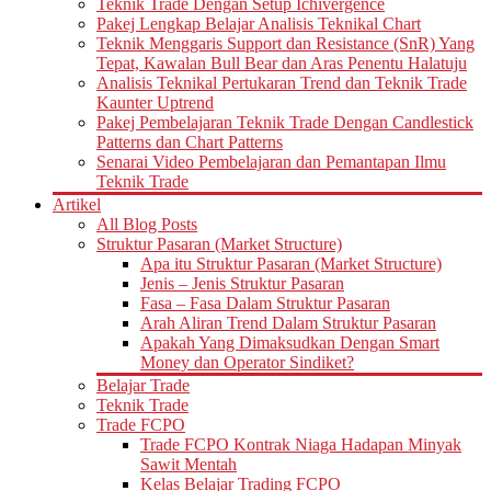
Teknik Trade Dengan Setup Ichivergence
Pakej Lengkap Belajar Analisis Teknikal Chart
Teknik Menggaris Support dan Resistance (SnR) Yang
Tepat, Kawalan Bull Bear dan Aras Penentu Halatuju
Analisis Teknikal Pertukaran Trend dan Teknik Trade
Kaunter Uptrend
Pakej Pembelajaran Teknik Trade Dengan Candlestick
Patterns dan Chart Patterns
Senarai Video Pembelajaran dan Pemantapan Ilmu
Teknik Trade
Artikel
All Blog Posts
Struktur Pasaran (Market Structure)
Apa itu Struktur Pasaran (Market Structure)
Jenis – Jenis Struktur Pasaran
Fasa – Fasa Dalam Struktur Pasaran
Arah Aliran Trend Dalam Struktur Pasaran
Apakah Yang Dimaksudkan Dengan Smart
Money dan Operator Sindiket?
Belajar Trade
Teknik Trade
Trade FCPO
Trade FCPO Kontrak Niaga Hadapan Minyak
Sawit Mentah
Kelas Belajar Trading FCPO