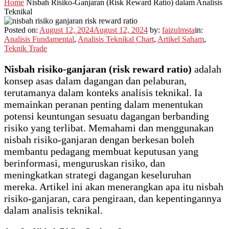
Home
Nisbah Risiko-Ganjaran (Risk Reward Ratio) dalam Analisis
Teknikal
Posted on:
August 12, 2024
August 12, 2024
by:
faizulmsta
in:
Analisis Fundamental
,
Analisis Teknikal Chart
,
Artikel Saham
,
Teknik Trade
Nisbah risiko-ganjaran (risk reward ratio)
adalah
konsep asas dalam dagangan dan pelaburan,
terutamanya dalam konteks analisis teknikal. Ia
memainkan peranan penting dalam menentukan
potensi keuntungan sesuatu dagangan berbanding
risiko yang terlibat. Memahami dan menggunakan
nisbah risiko-ganjaran dengan berkesan boleh
membantu pedagang membuat keputusan yang
berinformasi, menguruskan risiko, dan
meningkatkan strategi dagangan keseluruhan
mereka. Artikel ini akan menerangkan apa itu nisbah
risiko-ganjaran, cara pengiraan, dan kepentingannya
dalam analisis teknikal.