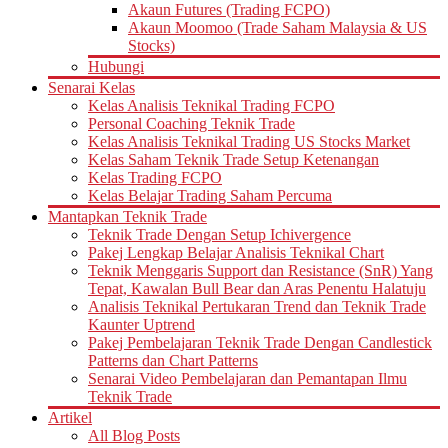
Akaun Futures (Trading FCPO)
Akaun Moomoo (Trade Saham Malaysia & US
Stocks)
Hubungi
Senarai Kelas
Kelas Analisis Teknikal Trading FCPO
Personal Coaching Teknik Trade
Kelas Analisis Teknikal Trading US Stocks Market
Kelas Saham Teknik Trade Setup Ketenangan
Kelas Trading FCPO
Kelas Belajar Trading Saham Percuma
Mantapkan Teknik Trade
Teknik Trade Dengan Setup Ichivergence
Pakej Lengkap Belajar Analisis Teknikal Chart
Teknik Menggaris Support dan Resistance (SnR) Yang
Tepat, Kawalan Bull Bear dan Aras Penentu Halatuju
Analisis Teknikal Pertukaran Trend dan Teknik Trade
Kaunter Uptrend
Pakej Pembelajaran Teknik Trade Dengan Candlestick
Patterns dan Chart Patterns
Senarai Video Pembelajaran dan Pemantapan Ilmu
Teknik Trade
Artikel
All Blog Posts