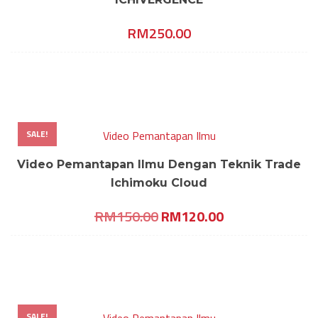
RM
250.00
SALE!
Video Pemantapan Ilmu
Video Pemantapan Ilmu Dengan Teknik Trade
Ichimoku Cloud
Original
Current
RM
150.00
RM
120.00
price
price
was:
is:
RM150.00.
RM120.00.
SALE!