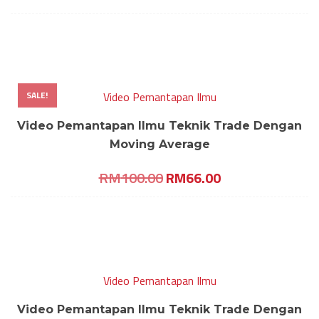
SALE!
Video Pemantapan Ilmu
Video Pemantapan Ilmu Teknik Trade Dengan
Moving Average
Original
Current
RM
100.00
RM
66.00
price
price
was:
is:
RM100.00.
RM66.00.
Video Pemantapan Ilmu
Video Pemantapan Ilmu Teknik Trade Dengan