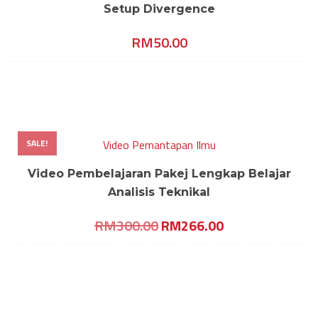
Setup Divergence
RM
50.00
SALE!
Video Pemantapan Ilmu
Video Pembelajaran Pakej Lengkap Belajar
Analisis Teknikal
Original
Current
RM
300.00
RM
266.00
price
price
was:
is:
RM300.00.
RM266.00.