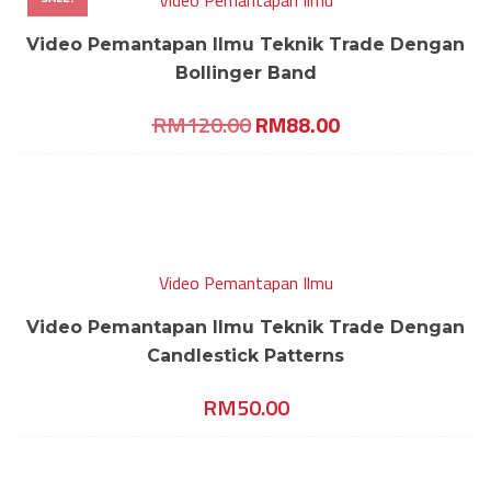
Video Pemantapan Ilmu
Video Pemantapan Ilmu Teknik Trade Dengan
Bollinger Band
Original
Current
RM
120.00
RM
88.00
price
price
was:
is:
RM120.00.
RM88.00.
Video Pemantapan Ilmu
Video Pemantapan Ilmu Teknik Trade Dengan
Candlestick Patterns
RM
50.00