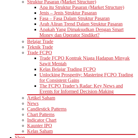
Struktur Pasaran (Market Structure)
Apa itu Struktur Pasaran (Market Structure)
Jenis – Jenis Struktur Pasaran
Fasa – Fasa Dalam Struktur Pasaran
Arah Aliran Trend Dalam Struktur Pasaran
Apakah Yang Dimaksudkan Dengan Smart
Money dan Operator Sindiket?
Belajar Trade
Teknik Trade
Trade FCPO
Trade FCPO Kontrak Niaga Hadapan Minyak
Sawit Mentah
Kelas Belajar Trading FCPO
Unlocking Prosperity: Mastering FCPO Trading
for Consistent Gains
The FCPO Trader’s Radar: Key News and
Events for Informed Decision-Making
Artikel Saham
News
Candlestick Patterns
Chart Patterns
Indicator Chart
Kaunter IPO
Kelas Saham
Shop