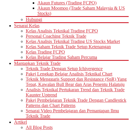
Akaun Futures (Trading FCPO)
Akaun Moomoo (Trade Saham Malaysia & US
Stocks)
Hubungi
Senarai Kelas
Kelas Analisis Teknikal Trading FCPO
Personal Coaching Teknik Trade
Kelas Analisis Teknikal Trading US Stocks Market
Kelas Saham Teknik Trade Setup Ketenangan
Kelas Trading FCPO
Kelas Belajar Trading Saham Percuma
Mantapkan Teknik Trade
Teknik Trade Dengan Setup Ichivergence
Pakej Lengkap Belajar Analisis Teknikal Chart
Teknik Menggaris Support dan Resistance (SnR) Yang
Tepat, Kawalan Bull Bear dan Aras Penentu Halatuju
Analisis Teknikal Pertukaran Trend dan Teknik Trade
Kaunter Uptrend
Pakej Pembelajaran Teknik Trade Dengan Candlestick
Patterns dan Chart Patterns
Senarai Video Pembelajaran dan Pemantapan Ilmu
Teknik Trade
Artikel
All Blog Posts