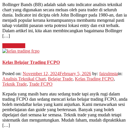
Bollinger Bands (BB) adalah salah satu indicator analisis teknikal
chart yang digunakan secara meluas oleh para trader di seluruh
dunia. Indicator ini dicipta oleh John Bollinger pada 1980-an, dan ia
menjadi popular kerana kemampuannya membantu mengenal pasti
tahap volatiliti pasaran serta potensi lokasi entry dan exit terbaik.
Dalam artikel ini, kita akan membincangkan bagaimana Bollinger
[…]
Read Article
Kelas Belajar Trading FCPO
Posted on:
November 12, 2024
February 5, 2026
by:
faizulmsta
in:
Analisis Teknikal Chart
,
Belajar Trade
,
Kelas Trading FCPO
,
Teknik Trade
,
Trade FCPO
Kepada yang masih baru atau sedang trade tapi asyik rugi dalam
trading FCPO dan sedang mencari kelas belajar trading FCPO, anda
boleh mendaftar kelas yang kami anjurkan. Kami menawarkan sesi
pembelajaran dan guide yang berterusan. Banyak yang boleh
dipelajari dari semasa ke semasa. Teknik trade yang mudah tetapi
sistematik dan menguntungkan. Mudah faham, mudah dipraktikkan
[…]