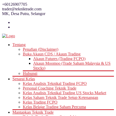
Skip
+60126907705
to
trader@tekniktrade.com
content
MK, Desa Putra, Selangor
Tentang
Penafian (Disclaimer)
Buka Akaun CDS / Akaun Trading
Akaun Futures (Trading FCPO)
Akaun Moomoo (Trade Saham Malaysia & US
Stocks)
Hubungi
Senarai Kelas
Kelas Analisis Teknikal Trading FCPO
Personal Coaching Teknik Trade
Kelas Analisis Teknikal Trading US Stocks Market
Kelas Saham Teknik Trade Setup Ketenangan
Kelas Trading FCPO
Kelas Belajar Trading Saham Percuma
Mantapkan Teknik Trade