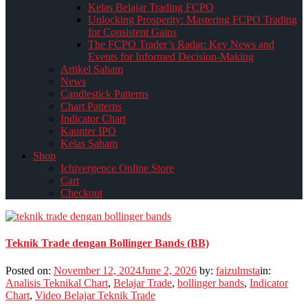
Kelas Belajar Trading FCPO
Unlocking Prosperity: Mastering FCPO Trading
for Consistent Gains
The FCPO Trader’s Radar: Key News and
Events for Informed Decision-Making
Artikel Saham
News
Candlestick Patterns
Chart Patterns
Indicator Chart
Kaunter IPO
Kelas Saham
Shop
Ichivergence Online Store
Cart
Checkout
Teknik Trade dengan Bollinger Bands (BB)
Posted on:
November 12, 2024
June 2, 2026
by:
faizulmsta
in:
Analisis Teknikal Chart
,
Belajar Trade
,
bollinger bands
,
Indicator
Chart
,
Video Belajar Teknik Trade