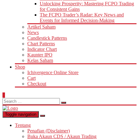
Unlocking Prosperity: Mastering FCPO Trading
for Consistent Gains
The FCPO Trader’s Radar: Key News and
Events for Informed Decision-Making
Artikel Saham
News
Candlestick Patterns
Chart Patterns
Indicator Chart
Kaunter IPO
Kelas Saham
Shop
Ichivergence Online Store
Cart
Checkout
0
Search
for:
Toggle navigation
Tentang
Penafian (Disclaimer)
Buka Akaun CDS / Akaun Trading