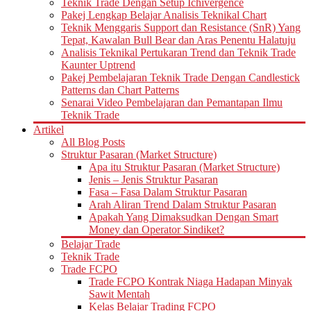
Teknik Trade Dengan Setup Ichivergence
Pakej Lengkap Belajar Analisis Teknikal Chart
Teknik Menggaris Support dan Resistance (SnR) Yang
Tepat, Kawalan Bull Bear dan Aras Penentu Halatuju
Analisis Teknikal Pertukaran Trend dan Teknik Trade
Kaunter Uptrend
Pakej Pembelajaran Teknik Trade Dengan Candlestick
Patterns dan Chart Patterns
Senarai Video Pembelajaran dan Pemantapan Ilmu
Teknik Trade
Artikel
All Blog Posts
Struktur Pasaran (Market Structure)
Apa itu Struktur Pasaran (Market Structure)
Jenis – Jenis Struktur Pasaran
Fasa – Fasa Dalam Struktur Pasaran
Arah Aliran Trend Dalam Struktur Pasaran
Apakah Yang Dimaksudkan Dengan Smart
Money dan Operator Sindiket?
Belajar Trade
Teknik Trade
Trade FCPO
Trade FCPO Kontrak Niaga Hadapan Minyak
Sawit Mentah
Kelas Belajar Trading FCPO