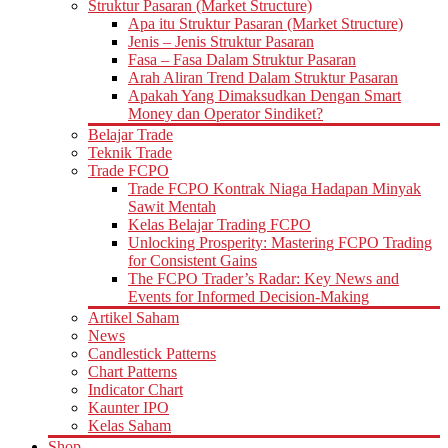
Struktur Pasaran (Market Structure)
Apa itu Struktur Pasaran (Market Structure)
Jenis – Jenis Struktur Pasaran
Fasa – Fasa Dalam Struktur Pasaran
Arah Aliran Trend Dalam Struktur Pasaran
Apakah Yang Dimaksudkan Dengan Smart
Money dan Operator Sindiket?
Belajar Trade
Teknik Trade
Trade FCPO
Trade FCPO Kontrak Niaga Hadapan Minyak
Sawit Mentah
Kelas Belajar Trading FCPO
Unlocking Prosperity: Mastering FCPO Trading
for Consistent Gains
The FCPO Trader’s Radar: Key News and
Events for Informed Decision-Making
Artikel Saham
News
Candlestick Patterns
Chart Patterns
Indicator Chart
Kaunter IPO
Kelas Saham
Shop