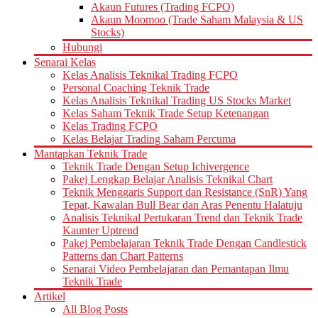
Akaun Futures (Trading FCPO)
Akaun Moomoo (Trade Saham Malaysia & US
Stocks)
Hubungi
Senarai Kelas
Kelas Analisis Teknikal Trading FCPO
Personal Coaching Teknik Trade
Kelas Analisis Teknikal Trading US Stocks Market
Kelas Saham Teknik Trade Setup Ketenangan
Kelas Trading FCPO
Kelas Belajar Trading Saham Percuma
Mantapkan Teknik Trade
Teknik Trade Dengan Setup Ichivergence
Pakej Lengkap Belajar Analisis Teknikal Chart
Teknik Menggaris Support dan Resistance (SnR) Yang
Tepat, Kawalan Bull Bear dan Aras Penentu Halatuju
Analisis Teknikal Pertukaran Trend dan Teknik Trade
Kaunter Uptrend
Pakej Pembelajaran Teknik Trade Dengan Candlestick
Patterns dan Chart Patterns
Senarai Video Pembelajaran dan Pemantapan Ilmu
Teknik Trade
Artikel
All Blog Posts