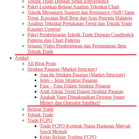
Teknik Trade Dengan Setup Ichivergence
Pakej Lengkap Belajar Analisis Teknikal Chart
Teknik Menggaris Support dan Resistance (SnR) Yang
Tepat, Kawalan Bull Bear dan Aras Penentu Halatuju
Analisis Teknikal Pertukaran Trend dan Teknik Trade
Kaunter Uptrend
Pakej Pembelajaran Teknik Trade Dengan Candlestick
Patterns dan Chart Patterns
Senarai Video Pembelajaran dan Pemantapan Ilmu
Teknik Trade
Artikel
All Blog Posts
Struktur Pasaran (Market Structure)
Apa itu Struktur Pasaran (Market Structure)
Jenis – Jenis Struktur Pasaran
Fasa – Fasa Dalam Struktur Pasaran
Arah Aliran Trend Dalam Struktur Pasaran
Apakah Yang Dimaksudkan Dengan Smart
Money dan Operator Sindiket?
Belajar Trade
Teknik Trade
Trade FCPO
Trade FCPO Kontrak Niaga Hadapan Minyak
Sawit Mentah
Kelas Belajar Trading FCPO