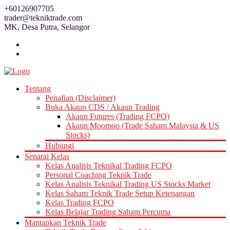
Skip
+60126907705
to
trader@tekniktrade.com
content
MK, Desa Putra, Selangor
Tentang
Penafian (Disclaimer)
Buka Akaun CDS / Akaun Trading
Akaun Futures (Trading FCPO)
Akaun Moomoo (Trade Saham Malaysia & US
Stocks)
Hubungi
Senarai Kelas
Kelas Analisis Teknikal Trading FCPO
Personal Coaching Teknik Trade
Kelas Analisis Teknikal Trading US Stocks Market
Kelas Saham Teknik Trade Setup Ketenangan
Kelas Trading FCPO
Kelas Belajar Trading Saham Percuma
Mantapkan Teknik Trade