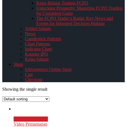
Kelas Belajar Trading FCPO
Unlocking Prosperity: Mastering FCPO Trading
for Consistent Gains
The FCPO Trader’s Radar: Key News and
Events for Informed Decision-Making
Artikel Saham
News
Candlestick Patterns
Chart Patterns
Indicator Chart
Kaunter IPO
Kelas Saham
Shop
Ichivergence Online Store
Cart
Checkout
Showing the single result
Add to Cart
Video Pemantapan