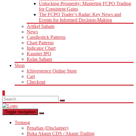
Unlocking Prosperity: Mastering FCPO Trading
for Consistent Gains
The FCPO Trader’s Radar: Key News and
Events for Informed Decision-Making
Artikel Saham
News
Candlestick Patterns
Chart Patterns
Indicator Chart
Kaunter IPO
Kelas Saham
Shop
Ichivergence Online Store
Cart
Checkout
0
Search
for:
Toggle navigation
Tentang
Penafian (Disclaimer)
Buka Akaun CDS / Akaun Trading