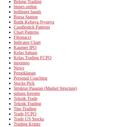
Belajar Trading
bisnes online
bollinger bands
Bursa Station
Butik Kebaya Nyonya
Candlestick Patterns
Chart Patterns
Fibonacci
Indicator Chart
Kaunter IPO
Kelas Saham
Kelas Trading FCPO
moomoo
News
Pengiklanan
Personal Coaching
Stocks Pick
Struktur Pasaran (Market Structure)
subaru forester
Teknik Trade
Teknik Trading
Tips Trading
Trade FCPO
Trade US Stocks
Trading Kripto