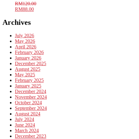
RM
120.00
Original
Current
RM
88.00
price
price
was:
is:
Archives
RM120.00.
RM88.00.
July 2026
May 2026
April 2026
February 2026
January 2026
December 2025
August 2025
May 2025
February 2025
January 2025
December 2024
November 2024
October 2024
September 2024
August 2024
July 2024
June 2024
March 2024
December 2023