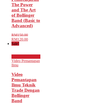
The Power
and The Art
of Bollinger
Band (Basic to
Advanced)
RM
150.00
Original
Current
RM
120.00
price
price
Sale!
was:
is:
RM150.00.
RM120.00.
Add to Cart
Video Pemantapan
Ilmu
Video
Pemantapan
Ilmu Teknik
Trade Dengan
Bollinger
Band