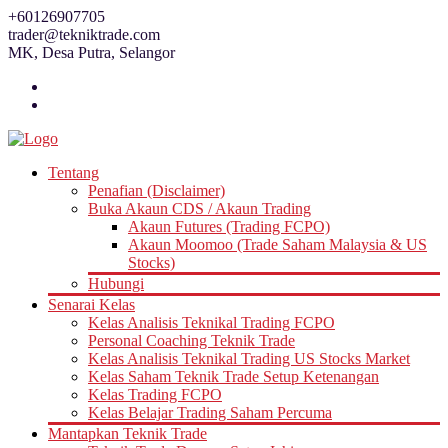
Skip
+60126907705
to
trader@tekniktrade.com
content
MK, Desa Putra, Selangor
Tentang
Penafian (Disclaimer)
Buka Akaun CDS / Akaun Trading
Akaun Futures (Trading FCPO)
Akaun Moomoo (Trade Saham Malaysia & US
Stocks)
Hubungi
Senarai Kelas
Kelas Analisis Teknikal Trading FCPO
Personal Coaching Teknik Trade
Kelas Analisis Teknikal Trading US Stocks Market
Kelas Saham Teknik Trade Setup Ketenangan
Kelas Trading FCPO
Kelas Belajar Trading Saham Percuma
Mantapkan Teknik Trade