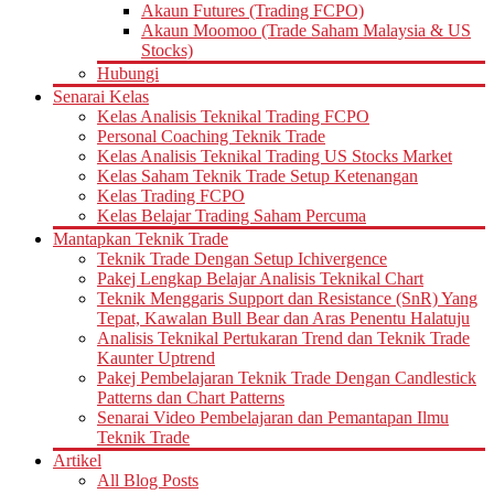
Akaun Futures (Trading FCPO)
Akaun Moomoo (Trade Saham Malaysia & US
Stocks)
Hubungi
Senarai Kelas
Kelas Analisis Teknikal Trading FCPO
Personal Coaching Teknik Trade
Kelas Analisis Teknikal Trading US Stocks Market
Kelas Saham Teknik Trade Setup Ketenangan
Kelas Trading FCPO
Kelas Belajar Trading Saham Percuma
Mantapkan Teknik Trade
Teknik Trade Dengan Setup Ichivergence
Pakej Lengkap Belajar Analisis Teknikal Chart
Teknik Menggaris Support dan Resistance (SnR) Yang
Tepat, Kawalan Bull Bear dan Aras Penentu Halatuju
Analisis Teknikal Pertukaran Trend dan Teknik Trade
Kaunter Uptrend
Pakej Pembelajaran Teknik Trade Dengan Candlestick
Patterns dan Chart Patterns
Senarai Video Pembelajaran dan Pemantapan Ilmu
Teknik Trade
Artikel
All Blog Posts