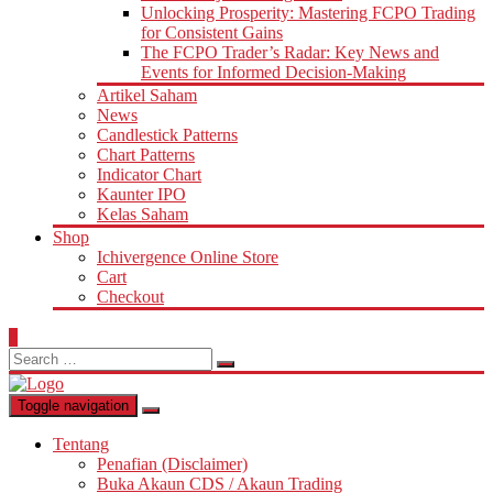
Unlocking Prosperity: Mastering FCPO Trading
for Consistent Gains
The FCPO Trader’s Radar: Key News and
Events for Informed Decision-Making
Artikel Saham
News
Candlestick Patterns
Chart Patterns
Indicator Chart
Kaunter IPO
Kelas Saham
Shop
Ichivergence Online Store
Cart
Checkout
0
Search
for:
Toggle navigation
Tentang
Penafian (Disclaimer)
Buka Akaun CDS / Akaun Trading