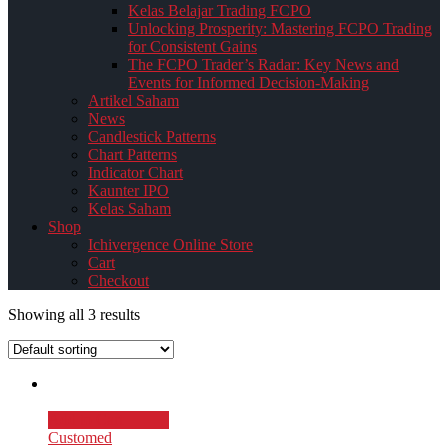
Kelas Belajar Trading FCPO
Unlocking Prosperity: Mastering FCPO Trading
for Consistent Gains
The FCPO Trader’s Radar: Key News and
Events for Informed Decision-Making
Artikel Saham
News
Candlestick Patterns
Chart Patterns
Indicator Chart
Kaunter IPO
Kelas Saham
Shop
Ichivergence Online Store
Cart
Checkout
Showing all 3 results
Add to Cart
Customed