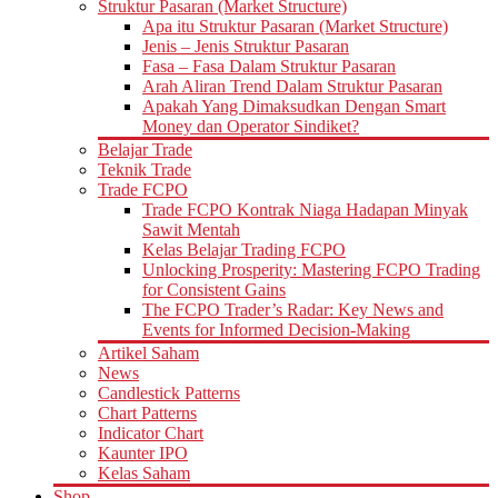
Struktur Pasaran (Market Structure)
Apa itu Struktur Pasaran (Market Structure)
Jenis – Jenis Struktur Pasaran
Fasa – Fasa Dalam Struktur Pasaran
Arah Aliran Trend Dalam Struktur Pasaran
Apakah Yang Dimaksudkan Dengan Smart
Money dan Operator Sindiket?
Belajar Trade
Teknik Trade
Trade FCPO
Trade FCPO Kontrak Niaga Hadapan Minyak
Sawit Mentah
Kelas Belajar Trading FCPO
Unlocking Prosperity: Mastering FCPO Trading
for Consistent Gains
The FCPO Trader’s Radar: Key News and
Events for Informed Decision-Making
Artikel Saham
News
Candlestick Patterns
Chart Patterns
Indicator Chart
Kaunter IPO
Kelas Saham
Shop