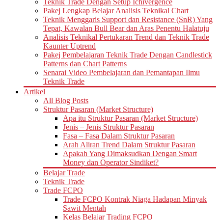
Teknik Trade Dengan Setup Ichivergence
Pakej Lengkap Belajar Analisis Teknikal Chart
Teknik Menggaris Support dan Resistance (SnR) Yang
Tepat, Kawalan Bull Bear dan Aras Penentu Halatuju
Analisis Teknikal Pertukaran Trend dan Teknik Trade
Kaunter Uptrend
Pakej Pembelajaran Teknik Trade Dengan Candlestick
Patterns dan Chart Patterns
Senarai Video Pembelajaran dan Pemantapan Ilmu
Teknik Trade
Artikel
All Blog Posts
Struktur Pasaran (Market Structure)
Apa itu Struktur Pasaran (Market Structure)
Jenis – Jenis Struktur Pasaran
Fasa – Fasa Dalam Struktur Pasaran
Arah Aliran Trend Dalam Struktur Pasaran
Apakah Yang Dimaksudkan Dengan Smart
Money dan Operator Sindiket?
Belajar Trade
Teknik Trade
Trade FCPO
Trade FCPO Kontrak Niaga Hadapan Minyak
Sawit Mentah
Kelas Belajar Trading FCPO