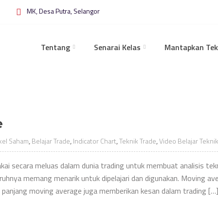
MK, Desa Putra, Selangor
Tentang
Senarai Kelas
Mantapkan Tek
e
ikel Saham
,
Belajar Trade
,
Indicator Chart
,
Teknik Trade
,
Video Belajar Tekni
ai secara meluas dalam dunia trading untuk membuat analisis tek
garuhnya memang menarik untuk dipelajari dan digunakan. Moving av
n panjang moving average juga memberikan kesan dalam trading […