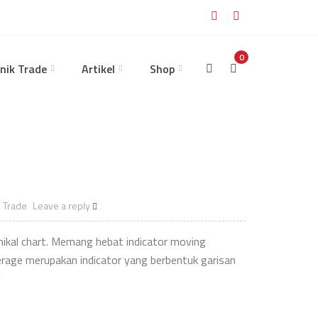
0
nik Trade
Artikel
Shop
k Trade
Leave a reply
nikal chart. Memang hebat indicator moving
erage merupakan indicator yang berbentuk garisan
]