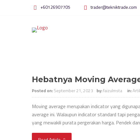
Skip
+60126907705
trader@tekniktrade.com
to
content
Hebatnya Moving Averag
Posted on:
September 21, 2023
by:
faizulmsta
in:
Art
Moving average merupakan indicator yang digunapak
average ini. Walaupun indicator standard tapi pen
yang mewakili purata pergerakan harga. Pendek da
Read Article