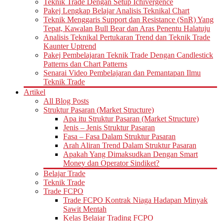
Teknik Trade Dengan Setup Ichivergence
Pakej Lengkap Belajar Analisis Teknikal Chart
Teknik Menggaris Support dan Resistance (SnR) Yang
Tepat, Kawalan Bull Bear dan Aras Penentu Halatuju
Analisis Teknikal Pertukaran Trend dan Teknik Trade
Kaunter Uptrend
Pakej Pembelajaran Teknik Trade Dengan Candlestick
Patterns dan Chart Patterns
Senarai Video Pembelajaran dan Pemantapan Ilmu
Teknik Trade
Artikel
All Blog Posts
Struktur Pasaran (Market Structure)
Apa itu Struktur Pasaran (Market Structure)
Jenis – Jenis Struktur Pasaran
Fasa – Fasa Dalam Struktur Pasaran
Arah Aliran Trend Dalam Struktur Pasaran
Apakah Yang Dimaksudkan Dengan Smart
Money dan Operator Sindiket?
Belajar Trade
Teknik Trade
Trade FCPO
Trade FCPO Kontrak Niaga Hadapan Minyak
Sawit Mentah
Kelas Belajar Trading FCPO