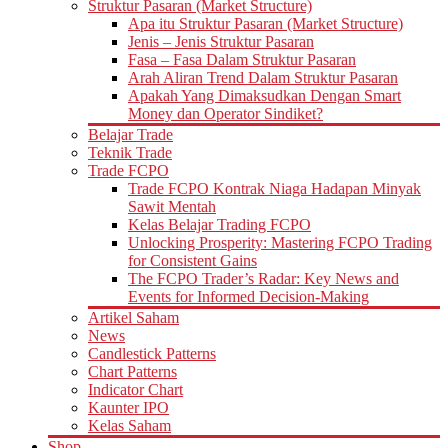
Struktur Pasaran (Market Structure)
Apa itu Struktur Pasaran (Market Structure)
Jenis – Jenis Struktur Pasaran
Fasa – Fasa Dalam Struktur Pasaran
Arah Aliran Trend Dalam Struktur Pasaran
Apakah Yang Dimaksudkan Dengan Smart
Money dan Operator Sindiket?
Belajar Trade
Teknik Trade
Trade FCPO
Trade FCPO Kontrak Niaga Hadapan Minyak
Sawit Mentah
Kelas Belajar Trading FCPO
Unlocking Prosperity: Mastering FCPO Trading
for Consistent Gains
The FCPO Trader’s Radar: Key News and
Events for Informed Decision-Making
Artikel Saham
News
Candlestick Patterns
Chart Patterns
Indicator Chart
Kaunter IPO
Kelas Saham
Shop