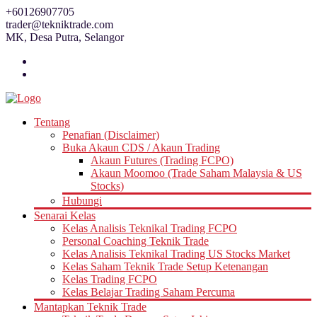
Skip
+60126907705
to
trader@tekniktrade.com
content
MK, Desa Putra, Selangor
Tentang
Penafian (Disclaimer)
Buka Akaun CDS / Akaun Trading
Akaun Futures (Trading FCPO)
Akaun Moomoo (Trade Saham Malaysia & US
Stocks)
Hubungi
Senarai Kelas
Kelas Analisis Teknikal Trading FCPO
Personal Coaching Teknik Trade
Kelas Analisis Teknikal Trading US Stocks Market
Kelas Saham Teknik Trade Setup Ketenangan
Kelas Trading FCPO
Kelas Belajar Trading Saham Percuma
Mantapkan Teknik Trade