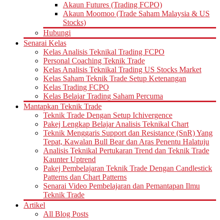
Akaun Futures (Trading FCPO)
Akaun Moomoo (Trade Saham Malaysia & US
Stocks)
Hubungi
Senarai Kelas
Kelas Analisis Teknikal Trading FCPO
Personal Coaching Teknik Trade
Kelas Analisis Teknikal Trading US Stocks Market
Kelas Saham Teknik Trade Setup Ketenangan
Kelas Trading FCPO
Kelas Belajar Trading Saham Percuma
Mantapkan Teknik Trade
Teknik Trade Dengan Setup Ichivergence
Pakej Lengkap Belajar Analisis Teknikal Chart
Teknik Menggaris Support dan Resistance (SnR) Yang
Tepat, Kawalan Bull Bear dan Aras Penentu Halatuju
Analisis Teknikal Pertukaran Trend dan Teknik Trade
Kaunter Uptrend
Pakej Pembelajaran Teknik Trade Dengan Candlestick
Patterns dan Chart Patterns
Senarai Video Pembelajaran dan Pemantapan Ilmu
Teknik Trade
Artikel
All Blog Posts