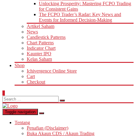
Unlocking Prosperity: Mastering FCPO Trading
for Consistent Gains
The FCPO Trader’s Radar: Key News and
Events for Informed Decision-Making
Artikel Saham
News
Candlestick Patterns
Chart Patterns
Indicator Chart
Kaunter IPO
Kelas Saham
Shop
Ichivergence Online Store
Cart
Checkout
0
Search
for:
Toggle navigation
Tentang
Penafian (Disclaimer)
Buka Akaun CDS / Akaun Trading