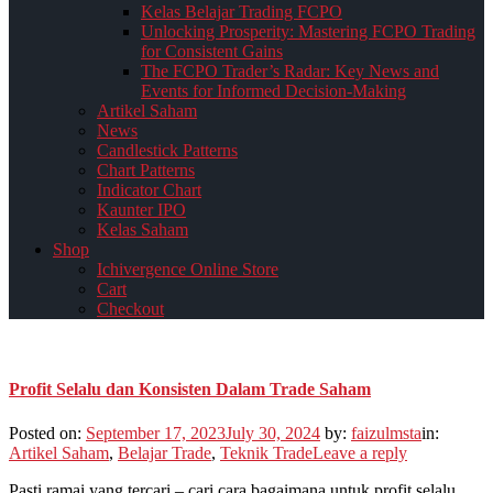
Kelas Belajar Trading FCPO
Unlocking Prosperity: Mastering FCPO Trading
for Consistent Gains
The FCPO Trader’s Radar: Key News and
Events for Informed Decision-Making
Artikel Saham
News
Candlestick Patterns
Chart Patterns
Indicator Chart
Kaunter IPO
Kelas Saham
Shop
Ichivergence Online Store
Cart
Checkout
Profit Selalu dan Konsisten Dalam Trade Saham
Posted on:
September 17, 2023
July 30, 2024
by:
faizulmsta
in:
Artikel Saham
,
Belajar Trade
,
Teknik Trade
Leave a reply
Pasti ramai yang tercari – cari cara bagaimana untuk profit selalu