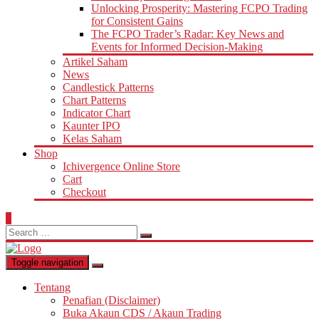
Unlocking Prosperity: Mastering FCPO Trading
for Consistent Gains
The FCPO Trader’s Radar: Key News and
Events for Informed Decision-Making
Artikel Saham
News
Candlestick Patterns
Chart Patterns
Indicator Chart
Kaunter IPO
Kelas Saham
Shop
Ichivergence Online Store
Cart
Checkout
0
Search
for:
Toggle navigation
Tentang
Penafian (Disclaimer)
Buka Akaun CDS / Akaun Trading