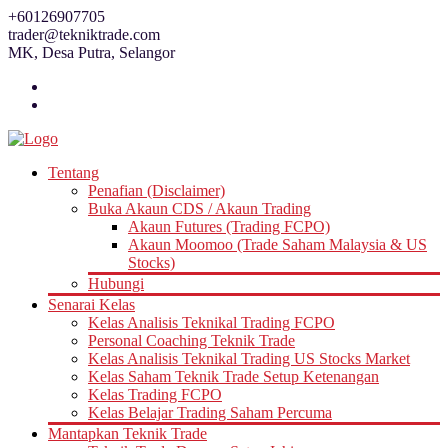
Skip
+60126907705
to
trader@tekniktrade.com
content
MK, Desa Putra, Selangor
Tentang
Penafian (Disclaimer)
Buka Akaun CDS / Akaun Trading
Akaun Futures (Trading FCPO)
Akaun Moomoo (Trade Saham Malaysia & US
Stocks)
Hubungi
Senarai Kelas
Kelas Analisis Teknikal Trading FCPO
Personal Coaching Teknik Trade
Kelas Analisis Teknikal Trading US Stocks Market
Kelas Saham Teknik Trade Setup Ketenangan
Kelas Trading FCPO
Kelas Belajar Trading Saham Percuma
Mantapkan Teknik Trade