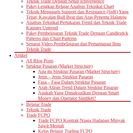
Teknik Trade Dengan Setup Ichivergence
Pakej Lengkap Belajar Analisis Teknikal Chart
Teknik Menggaris Support dan Resistance (SnR) Yang
Tepat, Kawalan Bull Bear dan Aras Penentu Halatuju
Analisis Teknikal Pertukaran Trend dan Teknik Trade
Kaunter Uptrend
Pakej Pembelajaran Teknik Trade Dengan Candlestick
Patterns dan Chart Patterns
Senarai Video Pembelajaran dan Pemantapan Ilmu
Teknik Trade
Artikel
All Blog Posts
Struktur Pasaran (Market Structure)
Apa itu Struktur Pasaran (Market Structure)
Jenis – Jenis Struktur Pasaran
Fasa – Fasa Dalam Struktur Pasaran
Arah Aliran Trend Dalam Struktur Pasaran
Apakah Yang Dimaksudkan Dengan Smart
Money dan Operator Sindiket?
Belajar Trade
Teknik Trade
Trade FCPO
Trade FCPO Kontrak Niaga Hadapan Minyak
Sawit Mentah
Kelas Belajar Trading FCPO