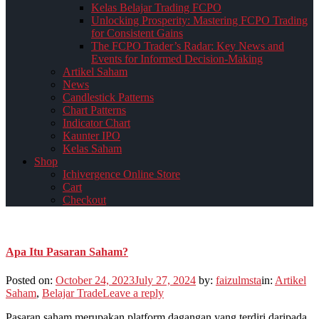
Kelas Belajar Trading FCPO
Unlocking Prosperity: Mastering FCPO Trading
for Consistent Gains
The FCPO Trader’s Radar: Key News and
Events for Informed Decision-Making
Artikel Saham
News
Candlestick Patterns
Chart Patterns
Indicator Chart
Kaunter IPO
Kelas Saham
Shop
Ichivergence Online Store
Cart
Checkout
Apa Itu Pasaran Saham?
Posted on:
October 24, 2023
July 27, 2024
by:
faizulmsta
in:
Artikel
Saham
,
Belajar Trade
Leave a reply
Pasaran saham merupakan platform dagangan yang terdiri daripada