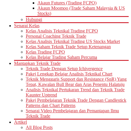
Akaun Futures (Trading FCPO)
Akaun Moomoo (Trade Saham Malaysia & US
Stocks)
Hubungi
Senarai Kelas
Kelas Analisis Teknikal Trading FCPO
Personal Coaching Teknik Trade
Kelas Analisis Teknikal Trading US Stocks Market
Kelas Saham Teknik Trade Setup Ketenangan
Kelas Trading FCPO
Kelas Belajar Trading Saham Percuma
Mantapkan Teknik Trade
Teknik Trade Dengan Setup Ichivergence
Pakej Lengkap Belajar Analisis Teknikal Chart
Teknik Menggaris Support dan Resistance (SnR) Yang
Tepat, Kawalan Bull Bear dan Aras Penentu Halatuju
Analisis Teknikal Pertukaran Trend dan Teknik Trade
Kaunter Uptrend
Pakej Pembelajaran Teknik Trade Dengan Candlestick
Patterns dan Chart Patterns
Senarai Video Pembelajaran dan Pemantapan Ilmu
Teknik Trade
Artikel
All Blog Posts