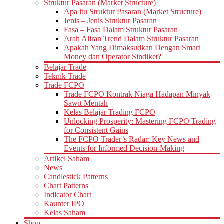
Struktur Pasaran (Market Structure)
Apa itu Struktur Pasaran (Market Structure)
Jenis – Jenis Struktur Pasaran
Fasa – Fasa Dalam Struktur Pasaran
Arah Aliran Trend Dalam Struktur Pasaran
Apakah Yang Dimaksudkan Dengan Smart
Money dan Operator Sindiket?
Belajar Trade
Teknik Trade
Trade FCPO
Trade FCPO Kontrak Niaga Hadapan Minyak
Sawit Mentah
Kelas Belajar Trading FCPO
Unlocking Prosperity: Mastering FCPO Trading
for Consistent Gains
The FCPO Trader’s Radar: Key News and
Events for Informed Decision-Making
Artikel Saham
News
Candlestick Patterns
Chart Patterns
Indicator Chart
Kaunter IPO
Kelas Saham
Shop