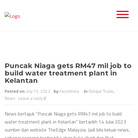
Skip
to
content
Puncak Niaga gets RM47 mil job to
build water treatment plant in
Kelantan
Posted on:
July 15, 2023
by:
faizulmsta
in:
Belajar Trade
,
News
Leave a reply
News bertajuk “Puncak Niaga gets RM47 mil job to build
water treatment plant in Kelantan” bertarikh 14 Julai 2023
sumber dari website TheEdge Malaysia. Jadi bila keluar news,
sebagai seorang trader kita akan buka chart dan lihat