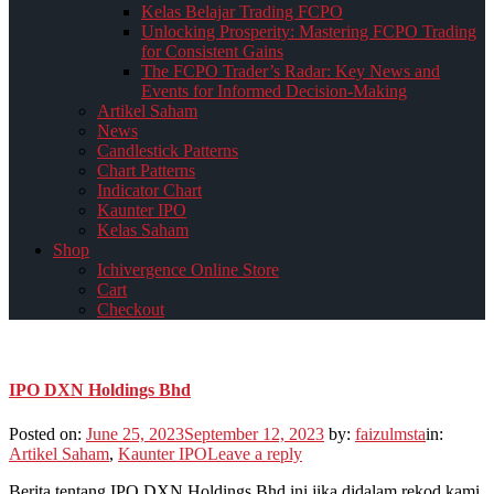
Kelas Belajar Trading FCPO
Unlocking Prosperity: Mastering FCPO Trading
for Consistent Gains
The FCPO Trader’s Radar: Key News and
Events for Informed Decision-Making
Artikel Saham
News
Candlestick Patterns
Chart Patterns
Indicator Chart
Kaunter IPO
Kelas Saham
Shop
Ichivergence Online Store
Cart
Checkout
IPO DXN Holdings Bhd
Posted on:
June 25, 2023
September 12, 2023
by:
faizulmsta
in:
Artikel Saham
,
Kaunter IPO
Leave a reply
Berita tentang IPO DXN Holdings Bhd ini jika didalam rekod kami