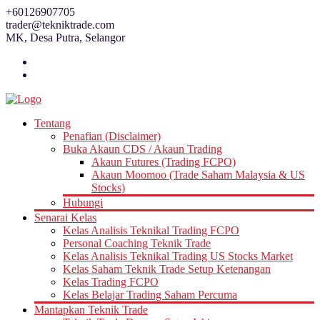
Skip
+60126907705
to
trader@tekniktrade.com
content
MK, Desa Putra, Selangor
Tentang
Penafian (Disclaimer)
Buka Akaun CDS / Akaun Trading
Akaun Futures (Trading FCPO)
Akaun Moomoo (Trade Saham Malaysia & US
Stocks)
Hubungi
Senarai Kelas
Kelas Analisis Teknikal Trading FCPO
Personal Coaching Teknik Trade
Kelas Analisis Teknikal Trading US Stocks Market
Kelas Saham Teknik Trade Setup Ketenangan
Kelas Trading FCPO
Kelas Belajar Trading Saham Percuma
Mantapkan Teknik Trade