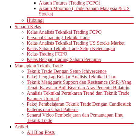
Akaun Futures (Trading FCPO)
Akaun Moomoo (Trade Saham Malaysia & US
Stocks)
Hubungi
Senarai Kelas
Kelas Analisis Teknikal Trading FCPO
Personal Coaching Teknik Trade
Kelas Analisis Teknikal Trading US Stocks Market
Kelas Saham Teknik Trade Setup Ketenangan
Kelas Trading FCPO
Kelas Belajar Trading Saham Percuma
Mantapkan Teknik Trade
Teknik Trade Dengan Setup Ichivergence
Pakej Lengkap Belajar Analisis Teknikal Chart
Teknik Menggaris Support dan Resistance (SnR) Yang
Tepat, Kawalan Bull Bear dan Aras Penentu Halatuju
Analisis Teknikal Pertukaran Trend dan Teknik Trade
Kaunter Uptrend
Pakej Pembelajaran Teknik Trade Dengan Candlestick
Patterns dan Chart Patterns
Senarai Video Pembelajaran dan Pemantapan Ilmu
Teknik Trade
Artikel
All Blog Posts