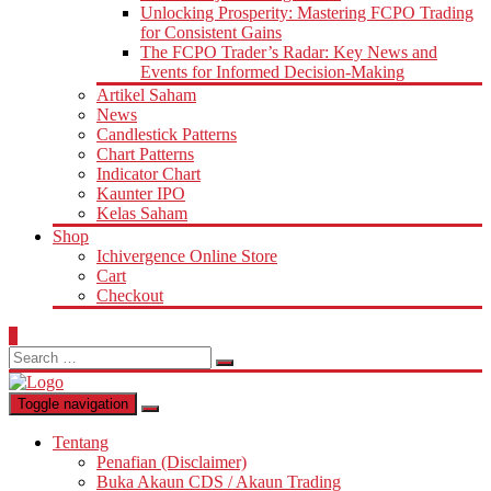
Unlocking Prosperity: Mastering FCPO Trading
for Consistent Gains
The FCPO Trader’s Radar: Key News and
Events for Informed Decision-Making
Artikel Saham
News
Candlestick Patterns
Chart Patterns
Indicator Chart
Kaunter IPO
Kelas Saham
Shop
Ichivergence Online Store
Cart
Checkout
0
Search
for:
Toggle navigation
Tentang
Penafian (Disclaimer)
Buka Akaun CDS / Akaun Trading