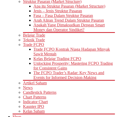
Struktur Pasaran (Market Structure)
Apa itu Struktur Pasaran (Market Structure)
Jenis – Jenis Struktur Pasaran
Fasa – Fasa Dalam Struktur Pasaran
Arah Aliran Trend Dalam Struktur Pasaran
Apakah Yang Dimaksudkan Dengan Smart
Money dan Operator Sindiket?
Belajar Trade
Teknik Trade
Trade FCPO
Trade FCPO Kontrak Niaga Hadapan Minyak
Sawit Mentah
Kelas Belajar Trading FCPO
Unlocking Prosperity: Mastering FCPO Trading
for Consistent Gains
The FCPO Trader’s Radar: Key News and
Events for Informed Decision-Making
Artikel Saham
News
Candlestick Patterns
Chart Patterns
Indicator Chart
Kaunter IPO
Kelas Saham
Shop