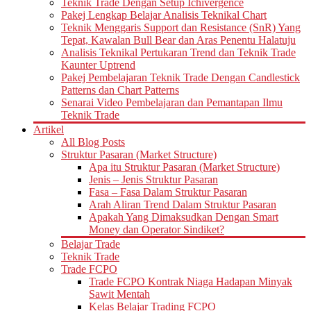
Teknik Trade Dengan Setup Ichivergence
Pakej Lengkap Belajar Analisis Teknikal Chart
Teknik Menggaris Support dan Resistance (SnR) Yang
Tepat, Kawalan Bull Bear dan Aras Penentu Halatuju
Analisis Teknikal Pertukaran Trend dan Teknik Trade
Kaunter Uptrend
Pakej Pembelajaran Teknik Trade Dengan Candlestick
Patterns dan Chart Patterns
Senarai Video Pembelajaran dan Pemantapan Ilmu
Teknik Trade
Artikel
All Blog Posts
Struktur Pasaran (Market Structure)
Apa itu Struktur Pasaran (Market Structure)
Jenis – Jenis Struktur Pasaran
Fasa – Fasa Dalam Struktur Pasaran
Arah Aliran Trend Dalam Struktur Pasaran
Apakah Yang Dimaksudkan Dengan Smart
Money dan Operator Sindiket?
Belajar Trade
Teknik Trade
Trade FCPO
Trade FCPO Kontrak Niaga Hadapan Minyak
Sawit Mentah
Kelas Belajar Trading FCPO