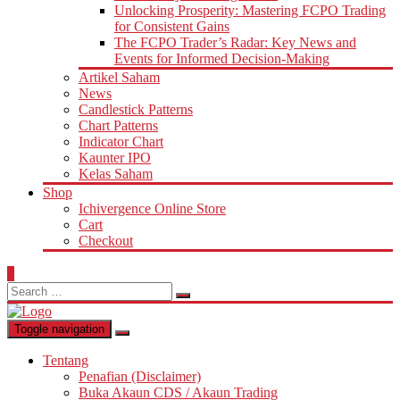
Unlocking Prosperity: Mastering FCPO Trading
for Consistent Gains
The FCPO Trader’s Radar: Key News and
Events for Informed Decision-Making
Artikel Saham
News
Candlestick Patterns
Chart Patterns
Indicator Chart
Kaunter IPO
Kelas Saham
Shop
Ichivergence Online Store
Cart
Checkout
0
Search
for:
Toggle navigation
Tentang
Penafian (Disclaimer)
Buka Akaun CDS / Akaun Trading