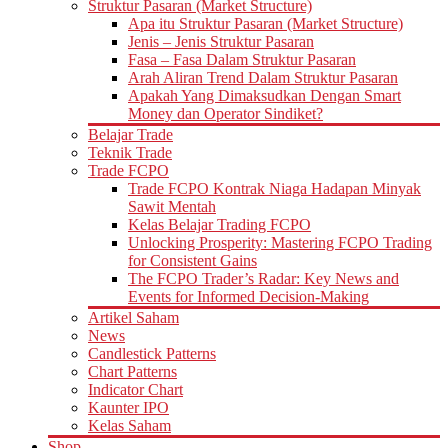
Struktur Pasaran (Market Structure)
Apa itu Struktur Pasaran (Market Structure)
Jenis – Jenis Struktur Pasaran
Fasa – Fasa Dalam Struktur Pasaran
Arah Aliran Trend Dalam Struktur Pasaran
Apakah Yang Dimaksudkan Dengan Smart
Money dan Operator Sindiket?
Belajar Trade
Teknik Trade
Trade FCPO
Trade FCPO Kontrak Niaga Hadapan Minyak
Sawit Mentah
Kelas Belajar Trading FCPO
Unlocking Prosperity: Mastering FCPO Trading
for Consistent Gains
The FCPO Trader’s Radar: Key News and
Events for Informed Decision-Making
Artikel Saham
News
Candlestick Patterns
Chart Patterns
Indicator Chart
Kaunter IPO
Kelas Saham
Shop