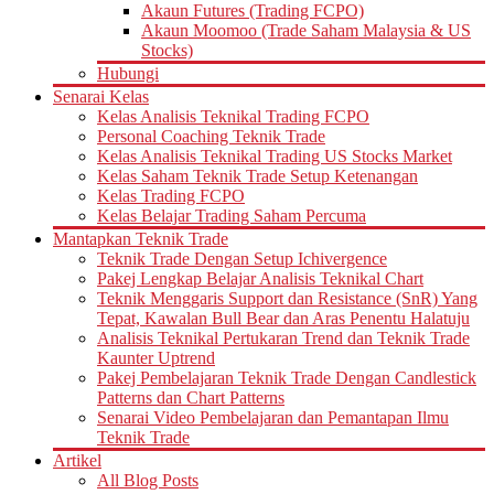
Akaun Futures (Trading FCPO)
Akaun Moomoo (Trade Saham Malaysia & US
Stocks)
Hubungi
Senarai Kelas
Kelas Analisis Teknikal Trading FCPO
Personal Coaching Teknik Trade
Kelas Analisis Teknikal Trading US Stocks Market
Kelas Saham Teknik Trade Setup Ketenangan
Kelas Trading FCPO
Kelas Belajar Trading Saham Percuma
Mantapkan Teknik Trade
Teknik Trade Dengan Setup Ichivergence
Pakej Lengkap Belajar Analisis Teknikal Chart
Teknik Menggaris Support dan Resistance (SnR) Yang
Tepat, Kawalan Bull Bear dan Aras Penentu Halatuju
Analisis Teknikal Pertukaran Trend dan Teknik Trade
Kaunter Uptrend
Pakej Pembelajaran Teknik Trade Dengan Candlestick
Patterns dan Chart Patterns
Senarai Video Pembelajaran dan Pemantapan Ilmu
Teknik Trade
Artikel
All Blog Posts