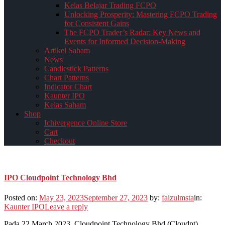
Kelas Belajar Trading FCPO
Unlocking Prosperity: Mastering FCPO Trading
for Consistent Gains
The FCPO Trader’s Radar: Key News and
Events for Informed Decision-Making
Artikel Saham
News
Candlestick Patterns
Chart Patterns
Indicator Chart
Kaunter IPO
Kelas Saham
Shop
Ichivergence Online Store
Cart
Checkout
IPO Cloudpoint Technology Bhd
Posted on:
May 23, 2023
September 27, 2023
by:
faizulmsta
in:
Kaunter IPO
Leave a reply
Pada 22 March 2023, Cloudpoint Technology Bhd (Cloudpt),