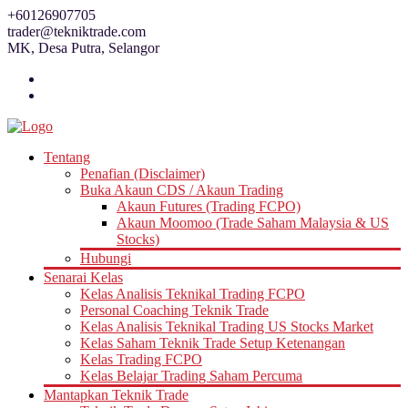
Skip
+60126907705
to
trader@tekniktrade.com
content
MK, Desa Putra, Selangor
Tentang
Penafian (Disclaimer)
Buka Akaun CDS / Akaun Trading
Akaun Futures (Trading FCPO)
Akaun Moomoo (Trade Saham Malaysia & US
Stocks)
Hubungi
Senarai Kelas
Kelas Analisis Teknikal Trading FCPO
Personal Coaching Teknik Trade
Kelas Analisis Teknikal Trading US Stocks Market
Kelas Saham Teknik Trade Setup Ketenangan
Kelas Trading FCPO
Kelas Belajar Trading Saham Percuma
Mantapkan Teknik Trade