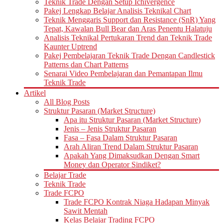
Teknik Trade Dengan Setup Ichivergence
Pakej Lengkap Belajar Analisis Teknikal Chart
Teknik Menggaris Support dan Resistance (SnR) Yang
Tepat, Kawalan Bull Bear dan Aras Penentu Halatuju
Analisis Teknikal Pertukaran Trend dan Teknik Trade
Kaunter Uptrend
Pakej Pembelajaran Teknik Trade Dengan Candlestick
Patterns dan Chart Patterns
Senarai Video Pembelajaran dan Pemantapan Ilmu
Teknik Trade
Artikel
All Blog Posts
Struktur Pasaran (Market Structure)
Apa itu Struktur Pasaran (Market Structure)
Jenis – Jenis Struktur Pasaran
Fasa – Fasa Dalam Struktur Pasaran
Arah Aliran Trend Dalam Struktur Pasaran
Apakah Yang Dimaksudkan Dengan Smart
Money dan Operator Sindiket?
Belajar Trade
Teknik Trade
Trade FCPO
Trade FCPO Kontrak Niaga Hadapan Minyak
Sawit Mentah
Kelas Belajar Trading FCPO