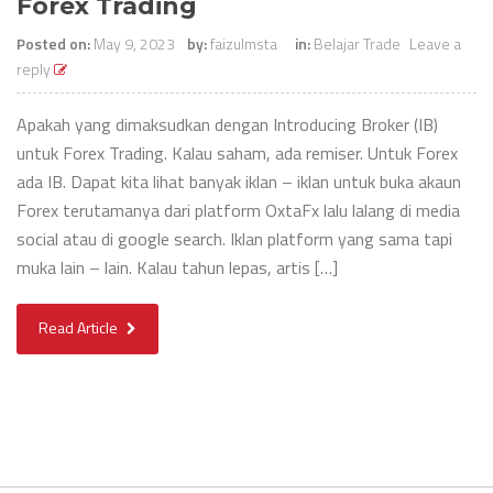
Forex Trading
Posted on:
May 9, 2023
by:
faizulmsta
in:
Belajar Trade
Leave a
reply
Apakah yang dimaksudkan dengan Introducing Broker (IB)
untuk Forex Trading. Kalau saham, ada remiser. Untuk Forex
ada IB. Dapat kita lihat banyak iklan – iklan untuk buka akaun
Forex terutamanya dari platform OxtaFx lalu lalang di media
social atau di google search. Iklan platform yang sama tapi
muka lain – lain. Kalau tahun lepas, artis […]
Read Article