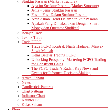
Struktur Pasaran (Market Structure)
Apa itu Struktur Pasaran (Market Structure)
Jenis – Jenis Struktur Pasaran
Fasa – Fasa Dalam Struktur Pasaran
Arah Aliran Trend Dalam Struktur Pasaran
Apakah Yang Dimaksudkan Dengan Smart
Money dan Operator Sindiket?
Belajar Trade
Teknik Trade
Trade FCPO
Trade FCPO Kontrak Niaga Hadapan Minyak
Sawit Mentah
Kelas Belajar Trading FCPO
Unlocking Prosperity: Mastering FCPO Trading
for Consistent Gains
The FCPO Trader’s Radar: Key News and
Events for Informed Decision-Making
Artikel Saham
News
Candlestick Patterns
Chart Patterns
Indicator Chart
Kaunter IPO
Kelas Saham
Shop