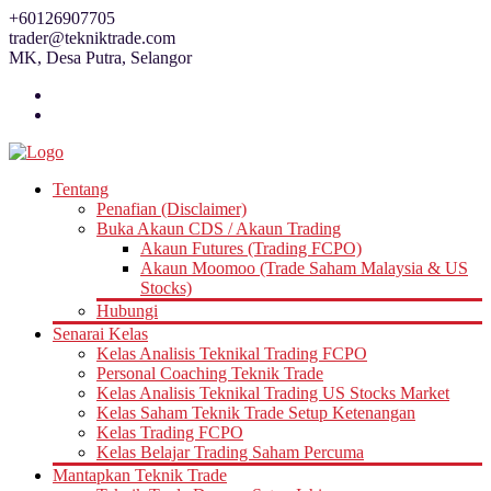
Skip
+60126907705
to
trader@tekniktrade.com
content
MK, Desa Putra, Selangor
Tentang
Penafian (Disclaimer)
Buka Akaun CDS / Akaun Trading
Akaun Futures (Trading FCPO)
Akaun Moomoo (Trade Saham Malaysia & US
Stocks)
Hubungi
Senarai Kelas
Kelas Analisis Teknikal Trading FCPO
Personal Coaching Teknik Trade
Kelas Analisis Teknikal Trading US Stocks Market
Kelas Saham Teknik Trade Setup Ketenangan
Kelas Trading FCPO
Kelas Belajar Trading Saham Percuma
Mantapkan Teknik Trade