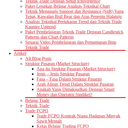
Teknik Trade Dengan Setup Ichivergence
Pakej Lengkap Belajar Analisis Teknikal Chart
Teknik Menggaris Support dan Resistance (SnR) Yang
Tepat, Kawalan Bull Bear dan Aras Penentu Halatuju
Analisis Teknikal Pertukaran Trend dan Teknik Trade
Kaunter Uptrend
Pakej Pembelajaran Teknik Trade Dengan Candlestick
Patterns dan Chart Patterns
Senarai Video Pembelajaran dan Pemantapan Ilmu
Teknik Trade
Artikel
All Blog Posts
Struktur Pasaran (Market Structure)
Apa itu Struktur Pasaran (Market Structure)
Jenis – Jenis Struktur Pasaran
Fasa – Fasa Dalam Struktur Pasaran
Arah Aliran Trend Dalam Struktur Pasaran
Apakah Yang Dimaksudkan Dengan Smart
Money dan Operator Sindiket?
Belajar Trade
Teknik Trade
Trade FCPO
Trade FCPO Kontrak Niaga Hadapan Minyak
Sawit Mentah
Kelas Belajar Trading FCPO