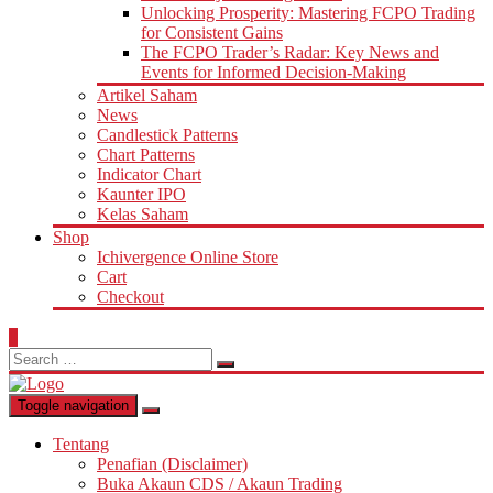
Unlocking Prosperity: Mastering FCPO Trading
for Consistent Gains
The FCPO Trader’s Radar: Key News and
Events for Informed Decision-Making
Artikel Saham
News
Candlestick Patterns
Chart Patterns
Indicator Chart
Kaunter IPO
Kelas Saham
Shop
Ichivergence Online Store
Cart
Checkout
0
Search
for:
Toggle navigation
Tentang
Penafian (Disclaimer)
Buka Akaun CDS / Akaun Trading