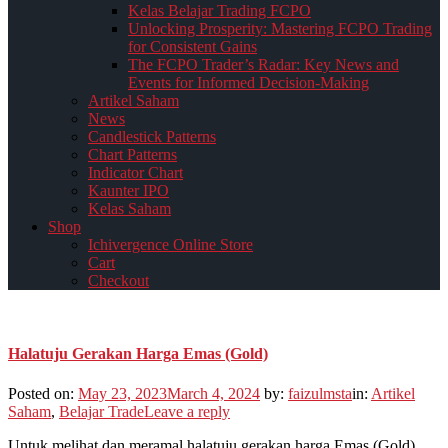
Kelas Belajar Trading FCPO
Unlocking Prosperity: Mastering FCPO Trading
for Consistent Gains
The FCPO Trader’s Radar: Key News and
Events for Informed Decision-Making
Artikel Saham
News
Candlestick Patterns
Chart Patterns
Indicator Chart
Kaunter IPO
Kelas Saham
Shop
Ichivergence Online Store
Cart
Checkout
Halatuju Gerakan Harga Emas (Gold)
Posted on:
May 23, 2023
March 4, 2024
by:
faizulmsta
in:
Artikel
Saham
,
Belajar Trade
Leave a reply
Untuk melihat dan meramal halatuju gerakan harga Emas (Gold),