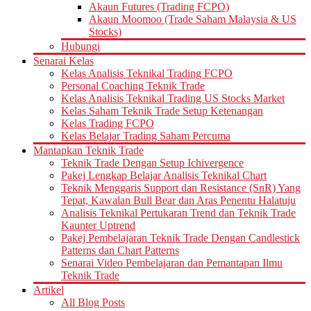
Akaun Futures (Trading FCPO)
Akaun Moomoo (Trade Saham Malaysia & US
Stocks)
Hubungi
Senarai Kelas
Kelas Analisis Teknikal Trading FCPO
Personal Coaching Teknik Trade
Kelas Analisis Teknikal Trading US Stocks Market
Kelas Saham Teknik Trade Setup Ketenangan
Kelas Trading FCPO
Kelas Belajar Trading Saham Percuma
Mantapkan Teknik Trade
Teknik Trade Dengan Setup Ichivergence
Pakej Lengkap Belajar Analisis Teknikal Chart
Teknik Menggaris Support dan Resistance (SnR) Yang
Tepat, Kawalan Bull Bear dan Aras Penentu Halatuju
Analisis Teknikal Pertukaran Trend dan Teknik Trade
Kaunter Uptrend
Pakej Pembelajaran Teknik Trade Dengan Candlestick
Patterns dan Chart Patterns
Senarai Video Pembelajaran dan Pemantapan Ilmu
Teknik Trade
Artikel
All Blog Posts