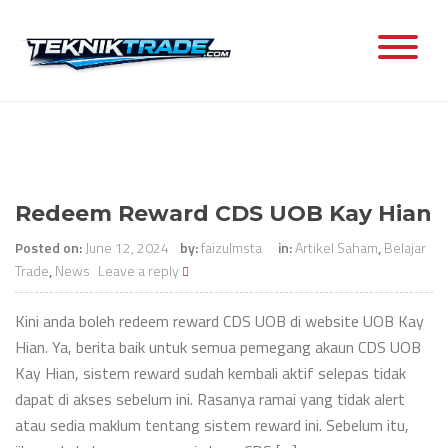
Skip
to
content
Redeem Reward CDS UOB Kay Hian
Posted on:
June 12, 2024
by:
faizulmsta
in:
Artikel Saham
,
Belajar
Trade
,
News
Leave a reply
Kini anda boleh redeem reward CDS UOB di website UOB Kay
Hian. Ya, berita baik untuk semua pemegang akaun CDS UOB
Kay Hian, sistem reward sudah kembali aktif selepas tidak
dapat di akses sebelum ini. Rasanya ramai yang tidak alert
atau sedia maklum tentang sistem reward ini. Sebelum itu,