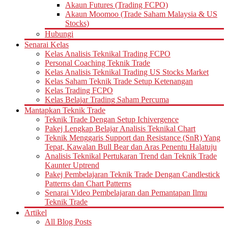
Akaun Futures (Trading FCPO)
Akaun Moomoo (Trade Saham Malaysia & US
Stocks)
Hubungi
Senarai Kelas
Kelas Analisis Teknikal Trading FCPO
Personal Coaching Teknik Trade
Kelas Analisis Teknikal Trading US Stocks Market
Kelas Saham Teknik Trade Setup Ketenangan
Kelas Trading FCPO
Kelas Belajar Trading Saham Percuma
Mantapkan Teknik Trade
Teknik Trade Dengan Setup Ichivergence
Pakej Lengkap Belajar Analisis Teknikal Chart
Teknik Menggaris Support dan Resistance (SnR) Yang
Tepat, Kawalan Bull Bear dan Aras Penentu Halatuju
Analisis Teknikal Pertukaran Trend dan Teknik Trade
Kaunter Uptrend
Pakej Pembelajaran Teknik Trade Dengan Candlestick
Patterns dan Chart Patterns
Senarai Video Pembelajaran dan Pemantapan Ilmu
Teknik Trade
Artikel
All Blog Posts