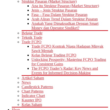
Struktur Pasaran (Market Structure)
Apa itu Struktur Pasaran (Market Structure)
Jenis – Jenis Struktur Pasaran
Fasa – Fasa Dalam Struktur Pasaran
Arah Aliran Trend Dalam Struktur Pasaran
Apakah Yang Dimaksudkan Dengan Smart
Money dan Operator Sindiket?
Belajar Trade
Teknik Trade
Trade FCPO
Trade FCPO Kontrak Niaga Hadapan Minyak
Sawit Mentah
Kelas Belajar Trading FCPO
Unlocking Prosperity: Mastering FCPO Trading
for Consistent Gains
The FCPO Trader’s Radar: Key News and
Events for Informed Decision-Making
Artikel Saham
News
Candlestick Patterns
Chart Patterns
Indicator Chart
Kaunter IPO
Kelas Saham
Shop