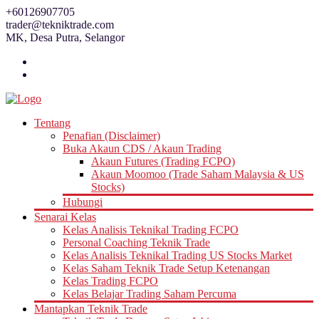
Skip
+60126907705
to
trader@tekniktrade.com
content
MK, Desa Putra, Selangor
Tentang
Penafian (Disclaimer)
Buka Akaun CDS / Akaun Trading
Akaun Futures (Trading FCPO)
Akaun Moomoo (Trade Saham Malaysia & US
Stocks)
Hubungi
Senarai Kelas
Kelas Analisis Teknikal Trading FCPO
Personal Coaching Teknik Trade
Kelas Analisis Teknikal Trading US Stocks Market
Kelas Saham Teknik Trade Setup Ketenangan
Kelas Trading FCPO
Kelas Belajar Trading Saham Percuma
Mantapkan Teknik Trade