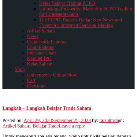
Kelas Belajar Trading FCPO
Unlocking Prosperity: Mastering FCPO Trading
for Consistent Gains
The FCPO Trader’s Radar: Key News and
Events for Informed Decision-Making
Artikel Saham
News
Candlestick Patterns
Chart Patterns
Indicator Chart
Kaunter IPO
Kelas Saham
Shop
Ichivergence Online Store
Cart
Checkout
Langkah – Langkah Belajar Trade Saham
Posted on:
April 29, 2023
September 25, 2023
by:
faizulmsta
in:
Artikel Saham
,
Belajar Trade
Leave a reply
Untuk menceburi apa-apa bidang, wajib untuk kita pelajari dengan