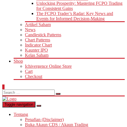
Unlocking Prosperity: Mastering FCPO Trading
for Consistent Gains
The FCPO Trader’s Radar: Key News and
Events for Informed Decision-Making
Artikel Saham
News
Candlestick Patterns
Chart Patterns
Indicator Chart
Kaunter IPO
Kelas Saham
Shop
Ichivergence Online Store
Cart
Checkout
0
Search
for:
Toggle navigation
Tentang
Penafian (Disclaimer)
Buka Akaun CDS / Akaun Trading