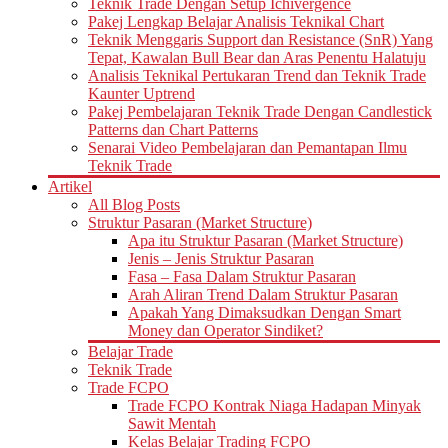
Teknik Trade Dengan Setup Ichivergence
Pakej Lengkap Belajar Analisis Teknikal Chart
Teknik Menggaris Support dan Resistance (SnR) Yang
Tepat, Kawalan Bull Bear dan Aras Penentu Halatuju
Analisis Teknikal Pertukaran Trend dan Teknik Trade
Kaunter Uptrend
Pakej Pembelajaran Teknik Trade Dengan Candlestick
Patterns dan Chart Patterns
Senarai Video Pembelajaran dan Pemantapan Ilmu
Teknik Trade
Artikel
All Blog Posts
Struktur Pasaran (Market Structure)
Apa itu Struktur Pasaran (Market Structure)
Jenis – Jenis Struktur Pasaran
Fasa – Fasa Dalam Struktur Pasaran
Arah Aliran Trend Dalam Struktur Pasaran
Apakah Yang Dimaksudkan Dengan Smart
Money dan Operator Sindiket?
Belajar Trade
Teknik Trade
Trade FCPO
Trade FCPO Kontrak Niaga Hadapan Minyak
Sawit Mentah
Kelas Belajar Trading FCPO