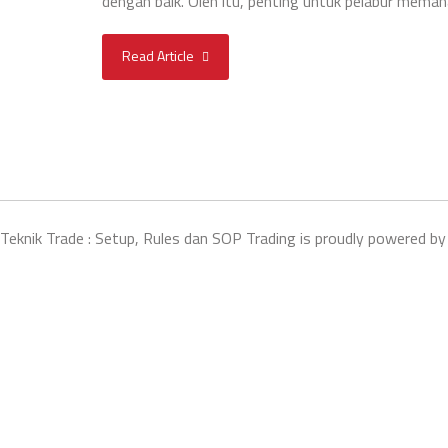
dengan baik. Oleh itu, penting untuk pelabur memah
Read Article
Teknik Trade : Setup, Rules dan SOP Trading is proudly powered b