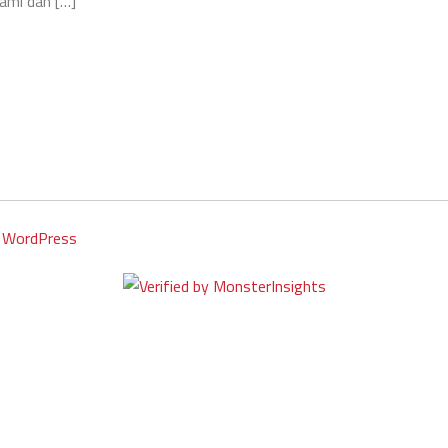
ami dan […]
y
WordPress