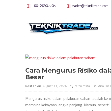
Skip
+60126907705
trader@tekniktrade.com
to
content
Cara Mengurus Risiko da
Besar
Posted on:
August 11, 2024
by:
faizulmsta
in:
Analisis
Mengurus risiko dalam pelaburan saham adalah kemah
membina kekayaan jangka panjang. Namun, seperti se