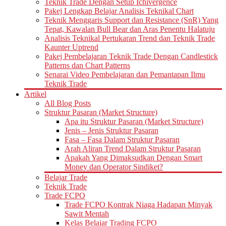
Teknik Trade Dengan Setup Ichivergence
Pakej Lengkap Belajar Analisis Teknikal Chart
Teknik Menggaris Support dan Resistance (SnR) Yang
Tepat, Kawalan Bull Bear dan Aras Penentu Halatuju
Analisis Teknikal Pertukaran Trend dan Teknik Trade
Kaunter Uptrend
Pakej Pembelajaran Teknik Trade Dengan Candlestick
Patterns dan Chart Patterns
Senarai Video Pembelajaran dan Pemantapan Ilmu
Teknik Trade
Artikel
All Blog Posts
Struktur Pasaran (Market Structure)
Apa itu Struktur Pasaran (Market Structure)
Jenis – Jenis Struktur Pasaran
Fasa – Fasa Dalam Struktur Pasaran
Arah Aliran Trend Dalam Struktur Pasaran
Apakah Yang Dimaksudkan Dengan Smart
Money dan Operator Sindiket?
Belajar Trade
Teknik Trade
Trade FCPO
Trade FCPO Kontrak Niaga Hadapan Minyak
Sawit Mentah
Kelas Belajar Trading FCPO