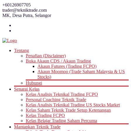
Skip
+60126907705
to
trader@tekniktrade.com
content
MK, Desa Putra, Selangor
Tentang
Penafian (Disclaimer)
Buka Akaun CDS / Akaun Trading
Akaun Futures (Trading FCPO)
Akaun Moomoo (Trade Saham Malaysia & US
Stocks)
Hubungi
Senarai Kelas
Kelas Analisis Teknikal Trading FCPO
Personal Coaching Teknik Trade
Kelas Analisis Teknikal Trading US Stocks Market
Kelas Saham Teknik Trade Setup Ketenangan
Kelas Trading FCPO
Kelas Belajar Trading Saham Percuma
Mantapkan Teknik Trade