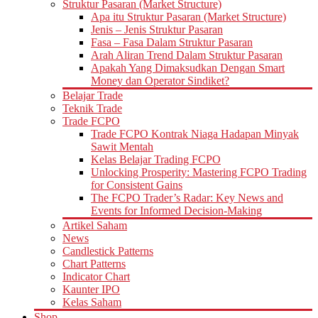
Struktur Pasaran (Market Structure)
Apa itu Struktur Pasaran (Market Structure)
Jenis – Jenis Struktur Pasaran
Fasa – Fasa Dalam Struktur Pasaran
Arah Aliran Trend Dalam Struktur Pasaran
Apakah Yang Dimaksudkan Dengan Smart
Money dan Operator Sindiket?
Belajar Trade
Teknik Trade
Trade FCPO
Trade FCPO Kontrak Niaga Hadapan Minyak
Sawit Mentah
Kelas Belajar Trading FCPO
Unlocking Prosperity: Mastering FCPO Trading
for Consistent Gains
The FCPO Trader’s Radar: Key News and
Events for Informed Decision-Making
Artikel Saham
News
Candlestick Patterns
Chart Patterns
Indicator Chart
Kaunter IPO
Kelas Saham
Shop