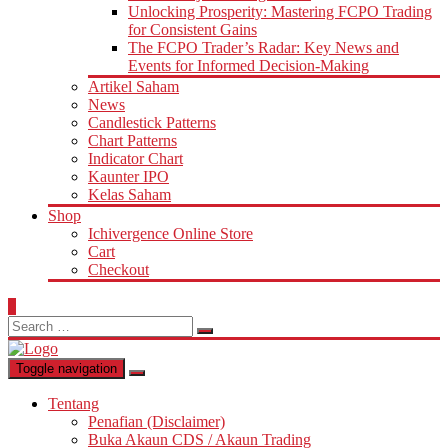
Unlocking Prosperity: Mastering FCPO Trading
for Consistent Gains
The FCPO Trader’s Radar: Key News and
Events for Informed Decision-Making
Artikel Saham
News
Candlestick Patterns
Chart Patterns
Indicator Chart
Kaunter IPO
Kelas Saham
Shop
Ichivergence Online Store
Cart
Checkout
0
Search
for:
Toggle navigation
Tentang
Penafian (Disclaimer)
Buka Akaun CDS / Akaun Trading