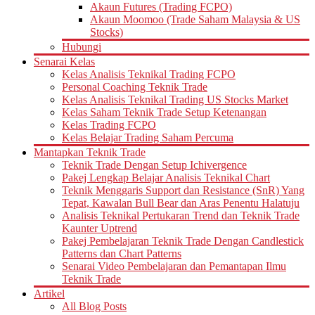
Akaun Futures (Trading FCPO)
Akaun Moomoo (Trade Saham Malaysia & US
Stocks)
Hubungi
Senarai Kelas
Kelas Analisis Teknikal Trading FCPO
Personal Coaching Teknik Trade
Kelas Analisis Teknikal Trading US Stocks Market
Kelas Saham Teknik Trade Setup Ketenangan
Kelas Trading FCPO
Kelas Belajar Trading Saham Percuma
Mantapkan Teknik Trade
Teknik Trade Dengan Setup Ichivergence
Pakej Lengkap Belajar Analisis Teknikal Chart
Teknik Menggaris Support dan Resistance (SnR) Yang
Tepat, Kawalan Bull Bear dan Aras Penentu Halatuju
Analisis Teknikal Pertukaran Trend dan Teknik Trade
Kaunter Uptrend
Pakej Pembelajaran Teknik Trade Dengan Candlestick
Patterns dan Chart Patterns
Senarai Video Pembelajaran dan Pemantapan Ilmu
Teknik Trade
Artikel
All Blog Posts