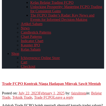
Kelas Belajar Trading FCPO
Unlocking Prosperity: Mastering FCPO Trading
for Consistent Gains
The FCPO Trader’s Radar: Key News and
Events for Informed Decision-Making
Artikel Saham
News
Candlestick Patterns
Chart Patterns
Indicator Chart
Kaunter IPO
Kelas Saham
Shop
Ichivergence Online Store
Cart
Checkout
Trade FCPO Kontrak Niaga Hadapan Minyak Sawit Mentah
Posted on:
July 22, 2023
February 1, 2025
by:
faizulmsta
in:
Belajar
Trade
,
Teknik Trade
,
Trade FCPO
Leave a reply
Adakah Trade FCPO boleh menjadi alternatif kepada trader saham?