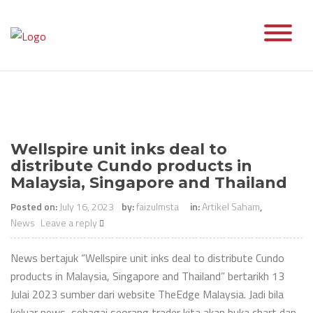
Skip
to
content
Wellspire unit inks deal to
distribute Cundo products in
Malaysia, Singapore and Thailand
Posted on:
July 16, 2023
by:
faizulmsta
in:
Artikel Saham
,
News
Leave a reply
News bertajuk “Wellspire unit inks deal to distribute Cundo
products in Malaysia, Singapore and Thailand” bertarikh 13
Julai 2023 sumber dari website TheEdge Malaysia. Jadi bila
keluar news, sebagai seorang trader kita akan buka chart dan