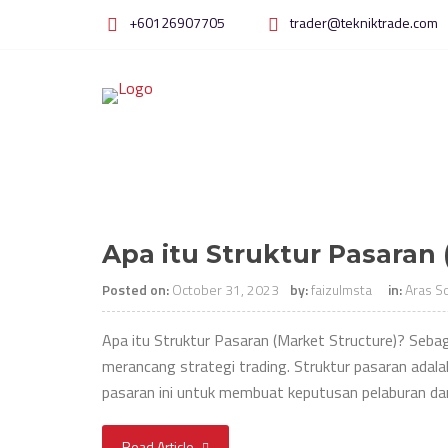
Skip
+60126907705
trader@tekniktrade.com
to
content
Apa itu Struktur Pasaran 
Posted on:
October 31, 2023
by:
faizulmsta
in:
Aras S
Apa itu Struktur Pasaran (Market Structure)? Sebag
merancang strategi trading. Struktur pasaran adal
pasaran ini untuk membuat keputusan pelaburan da
Read Article