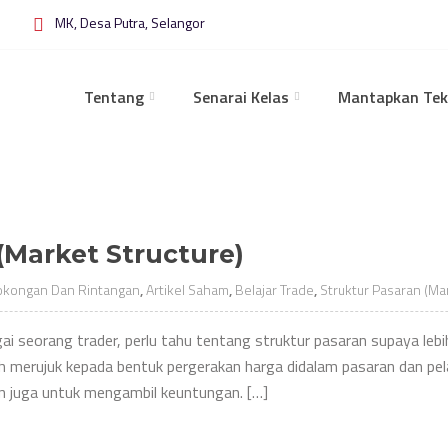
MK, Desa Putra, Selangor
Tentang
Senarai Kelas
Mantapkan Tek
(Market Structure)
okongan Dan Rintangan
,
Artikel Saham
,
Belajar Trade
,
Struktur Pasaran (Ma
ai seorang trader, perlu tahu tentang struktur pasaran supaya le
ah merujuk kepada bentuk pergerakan harga didalam pasaran dan pe
n juga untuk mengambil keuntungan. […]