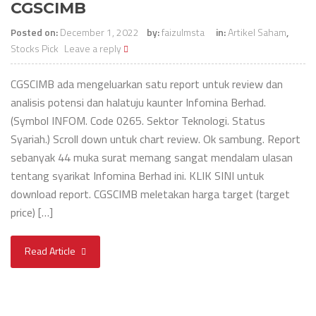
CGSCIMB
Posted on:
December 1, 2022
by:
faizulmsta
in:
Artikel Saham
,
Stocks Pick
Leave a reply
CGSCIMB ada mengeluarkan satu report untuk review dan
analisis potensi dan halatuju kaunter Infomina Berhad.
(Symbol INFOM. Code 0265. Sektor Teknologi. Status
Syariah.) Scroll down untuk chart review. Ok sambung. Report
sebanyak 44 muka surat memang sangat mendalam ulasan
tentang syarikat Infomina Berhad ini. KLIK SINI untuk
download report. CGSCIMB meletakan harga target (target
price) […]
Read Article