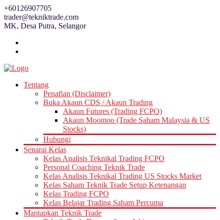
Skip
+60126907705
to
trader@tekniktrade.com
content
MK, Desa Putra, Selangor
Tentang
Penafian (Disclaimer)
Buka Akaun CDS / Akaun Trading
Akaun Futures (Trading FCPO)
Akaun Moomoo (Trade Saham Malaysia & US
Stocks)
Hubungi
Senarai Kelas
Kelas Analisis Teknikal Trading FCPO
Personal Coaching Teknik Trade
Kelas Analisis Teknikal Trading US Stocks Market
Kelas Saham Teknik Trade Setup Ketenangan
Kelas Trading FCPO
Kelas Belajar Trading Saham Percuma
Mantapkan Teknik Trade