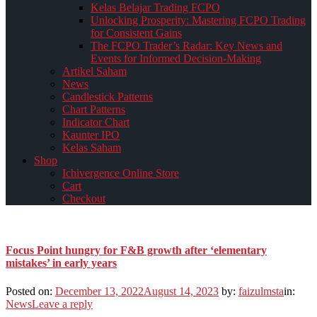
Kelas Belajar Trading FCPO
Unlocking Prosperity: Mastering FCPO Trading
for Consistent Gains
The FCPO Trader’s Radar: Key News and
Events for Informed Decision-Making
Artikel Saham
News
Candlestick Patterns
Chart Patterns
Indicator Chart
Kaunter IPO
Kelas Saham
Shop
Ichivergence Online Store
Cart
Checkout
Focus Point hungry for F&B growth after ‘elementary
mistakes’ in early years
Posted on:
December 13, 2022
August 14, 2023
by:
faizulmsta
in:
News
Leave a reply