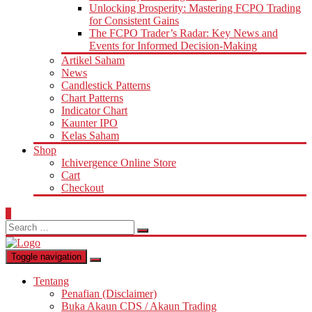
Unlocking Prosperity: Mastering FCPO Trading
for Consistent Gains
The FCPO Trader’s Radar: Key News and
Events for Informed Decision-Making
Artikel Saham
News
Candlestick Patterns
Chart Patterns
Indicator Chart
Kaunter IPO
Kelas Saham
Shop
Ichivergence Online Store
Cart
Checkout
0
Search
for:
Toggle navigation
Tentang
Penafian (Disclaimer)
Buka Akaun CDS / Akaun Trading