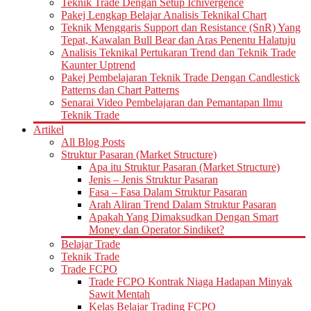
Teknik Trade Dengan Setup Ichivergence
Pakej Lengkap Belajar Analisis Teknikal Chart
Teknik Menggaris Support dan Resistance (SnR) Yang
Tepat, Kawalan Bull Bear dan Aras Penentu Halatuju
Analisis Teknikal Pertukaran Trend dan Teknik Trade
Kaunter Uptrend
Pakej Pembelajaran Teknik Trade Dengan Candlestick
Patterns dan Chart Patterns
Senarai Video Pembelajaran dan Pemantapan Ilmu
Teknik Trade
Artikel
All Blog Posts
Struktur Pasaran (Market Structure)
Apa itu Struktur Pasaran (Market Structure)
Jenis – Jenis Struktur Pasaran
Fasa – Fasa Dalam Struktur Pasaran
Arah Aliran Trend Dalam Struktur Pasaran
Apakah Yang Dimaksudkan Dengan Smart
Money dan Operator Sindiket?
Belajar Trade
Teknik Trade
Trade FCPO
Trade FCPO Kontrak Niaga Hadapan Minyak
Sawit Mentah
Kelas Belajar Trading FCPO