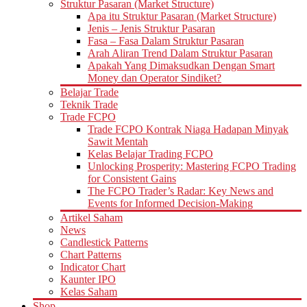
Struktur Pasaran (Market Structure)
Apa itu Struktur Pasaran (Market Structure)
Jenis – Jenis Struktur Pasaran
Fasa – Fasa Dalam Struktur Pasaran
Arah Aliran Trend Dalam Struktur Pasaran
Apakah Yang Dimaksudkan Dengan Smart
Money dan Operator Sindiket?
Belajar Trade
Teknik Trade
Trade FCPO
Trade FCPO Kontrak Niaga Hadapan Minyak
Sawit Mentah
Kelas Belajar Trading FCPO
Unlocking Prosperity: Mastering FCPO Trading
for Consistent Gains
The FCPO Trader’s Radar: Key News and
Events for Informed Decision-Making
Artikel Saham
News
Candlestick Patterns
Chart Patterns
Indicator Chart
Kaunter IPO
Kelas Saham
Shop