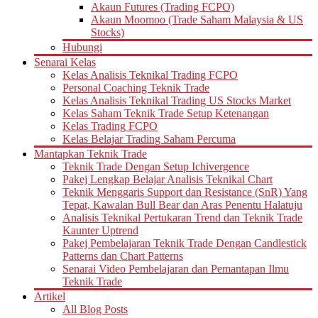
Akaun Futures (Trading FCPO)
Akaun Moomoo (Trade Saham Malaysia & US
Stocks)
Hubungi
Senarai Kelas
Kelas Analisis Teknikal Trading FCPO
Personal Coaching Teknik Trade
Kelas Analisis Teknikal Trading US Stocks Market
Kelas Saham Teknik Trade Setup Ketenangan
Kelas Trading FCPO
Kelas Belajar Trading Saham Percuma
Mantapkan Teknik Trade
Teknik Trade Dengan Setup Ichivergence
Pakej Lengkap Belajar Analisis Teknikal Chart
Teknik Menggaris Support dan Resistance (SnR) Yang
Tepat, Kawalan Bull Bear dan Aras Penentu Halatuju
Analisis Teknikal Pertukaran Trend dan Teknik Trade
Kaunter Uptrend
Pakej Pembelajaran Teknik Trade Dengan Candlestick
Patterns dan Chart Patterns
Senarai Video Pembelajaran dan Pemantapan Ilmu
Teknik Trade
Artikel
All Blog Posts