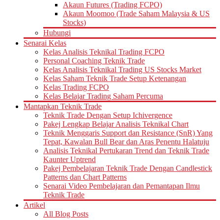
Akaun Futures (Trading FCPO)
Akaun Moomoo (Trade Saham Malaysia & US
Stocks)
Hubungi
Senarai Kelas
Kelas Analisis Teknikal Trading FCPO
Personal Coaching Teknik Trade
Kelas Analisis Teknikal Trading US Stocks Market
Kelas Saham Teknik Trade Setup Ketenangan
Kelas Trading FCPO
Kelas Belajar Trading Saham Percuma
Mantapkan Teknik Trade
Teknik Trade Dengan Setup Ichivergence
Pakej Lengkap Belajar Analisis Teknikal Chart
Teknik Menggaris Support dan Resistance (SnR) Yang
Tepat, Kawalan Bull Bear dan Aras Penentu Halatuju
Analisis Teknikal Pertukaran Trend dan Teknik Trade
Kaunter Uptrend
Pakej Pembelajaran Teknik Trade Dengan Candlestick
Patterns dan Chart Patterns
Senarai Video Pembelajaran dan Pemantapan Ilmu
Teknik Trade
Artikel
All Blog Posts