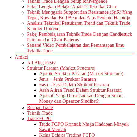
Teknik Trade Dengan Setup Ichivergence
Pakej Lengkap Belajar Analisis Teknikal Chart
Teknik Menggaris Support dan Resistance (SnR) Yang
Tepat, Kawalan Bull Bear dan Aras Penentu Halatuju
Analisis Teknikal Pertukaran Trend dan Teknik Trade
Kaunter Uptrend
Pakej Pembelajaran Teknik Trade Dengan Candlestick
Patterns dan Chart Patterns
Senarai Video Pembelajaran dan Pemantapan Ilmu
Teknik Trade
Artikel
All Blog Posts
Struktur Pasaran (Market Structure)
Apa itu Struktur Pasaran (Market Structure)
Jenis – Jenis Struktur Pasaran
Fasa – Fasa Dalam Struktur Pasaran
Arah Aliran Trend Dalam Struktur Pasaran
Apakah Yang Dimaksudkan Dengan Smart
Money dan Operator Sindiket?
Belajar Trade
Teknik Trade
Trade FCPO
Trade FCPO Kontrak Niaga Hadapan Minyak
Sawit Mentah
Kelas Belajar Trading FCPO