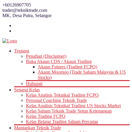
Skip
+60126907705
to
trader@tekniktrade.com
content
MK, Desa Putra, Selangor
Tentang
Penafian (Disclaimer)
Buka Akaun CDS / Akaun Trading
Akaun Futures (Trading FCPO)
Akaun Moomoo (Trade Saham Malaysia & US
Stocks)
Hubungi
Senarai Kelas
Kelas Analisis Teknikal Trading FCPO
Personal Coaching Teknik Trade
Kelas Analisis Teknikal Trading US Stocks Market
Kelas Saham Teknik Trade Setup Ketenangan
Kelas Trading FCPO
Kelas Belajar Trading Saham Percuma
Mantapkan Teknik Trade