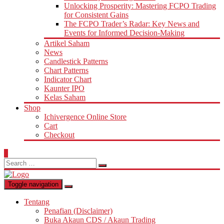
Unlocking Prosperity: Mastering FCPO Trading
for Consistent Gains
The FCPO Trader’s Radar: Key News and
Events for Informed Decision-Making
Artikel Saham
News
Candlestick Patterns
Chart Patterns
Indicator Chart
Kaunter IPO
Kelas Saham
Shop
Ichivergence Online Store
Cart
Checkout
0
Search
for:
Toggle navigation
Tentang
Penafian (Disclaimer)
Buka Akaun CDS / Akaun Trading