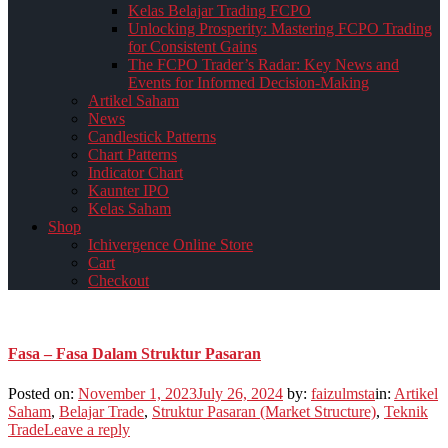
Kelas Belajar Trading FCPO
Unlocking Prosperity: Mastering FCPO Trading
for Consistent Gains
The FCPO Trader’s Radar: Key News and
Events for Informed Decision-Making
Artikel Saham
News
Candlestick Patterns
Chart Patterns
Indicator Chart
Kaunter IPO
Kelas Saham
Shop
Ichivergence Online Store
Cart
Checkout
Fasa – Fasa Dalam Struktur Pasaran
Posted on:
November 1, 2023
July 26, 2024
by:
faizulmsta
in:
Artikel
Saham
,
Belajar Trade
,
Struktur Pasaran (Market Structure)
,
Teknik
Trade
Leave a reply