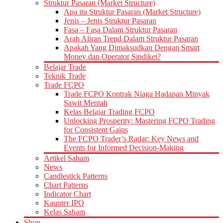
Struktur Pasaran (Market Structure)
Apa itu Struktur Pasaran (Market Structure)
Jenis – Jenis Struktur Pasaran
Fasa – Fasa Dalam Struktur Pasaran
Arah Aliran Trend Dalam Struktur Pasaran
Apakah Yang Dimaksudkan Dengan Smart
Money dan Operator Sindiket?
Belajar Trade
Teknik Trade
Trade FCPO
Trade FCPO Kontrak Niaga Hadapan Minyak
Sawit Mentah
Kelas Belajar Trading FCPO
Unlocking Prosperity: Mastering FCPO Trading
for Consistent Gains
The FCPO Trader’s Radar: Key News and
Events for Informed Decision-Making
Artikel Saham
News
Candlestick Patterns
Chart Patterns
Indicator Chart
Kaunter IPO
Kelas Saham
Shop