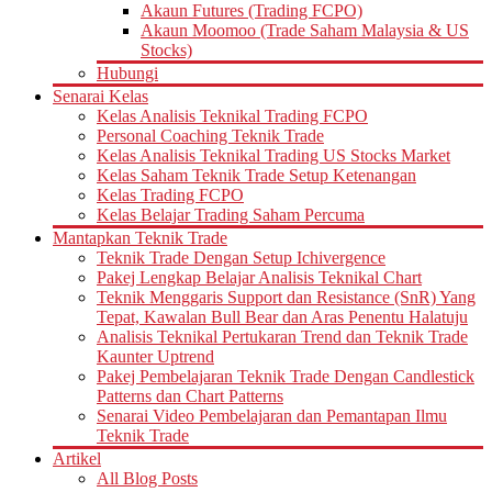
Akaun Futures (Trading FCPO)
Akaun Moomoo (Trade Saham Malaysia & US
Stocks)
Hubungi
Senarai Kelas
Kelas Analisis Teknikal Trading FCPO
Personal Coaching Teknik Trade
Kelas Analisis Teknikal Trading US Stocks Market
Kelas Saham Teknik Trade Setup Ketenangan
Kelas Trading FCPO
Kelas Belajar Trading Saham Percuma
Mantapkan Teknik Trade
Teknik Trade Dengan Setup Ichivergence
Pakej Lengkap Belajar Analisis Teknikal Chart
Teknik Menggaris Support dan Resistance (SnR) Yang
Tepat, Kawalan Bull Bear dan Aras Penentu Halatuju
Analisis Teknikal Pertukaran Trend dan Teknik Trade
Kaunter Uptrend
Pakej Pembelajaran Teknik Trade Dengan Candlestick
Patterns dan Chart Patterns
Senarai Video Pembelajaran dan Pemantapan Ilmu
Teknik Trade
Artikel
All Blog Posts