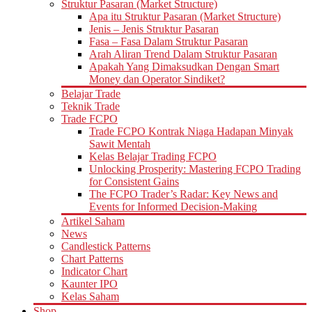
Struktur Pasaran (Market Structure)
Apa itu Struktur Pasaran (Market Structure)
Jenis – Jenis Struktur Pasaran
Fasa – Fasa Dalam Struktur Pasaran
Arah Aliran Trend Dalam Struktur Pasaran
Apakah Yang Dimaksudkan Dengan Smart
Money dan Operator Sindiket?
Belajar Trade
Teknik Trade
Trade FCPO
Trade FCPO Kontrak Niaga Hadapan Minyak
Sawit Mentah
Kelas Belajar Trading FCPO
Unlocking Prosperity: Mastering FCPO Trading
for Consistent Gains
The FCPO Trader’s Radar: Key News and
Events for Informed Decision-Making
Artikel Saham
News
Candlestick Patterns
Chart Patterns
Indicator Chart
Kaunter IPO
Kelas Saham
Shop