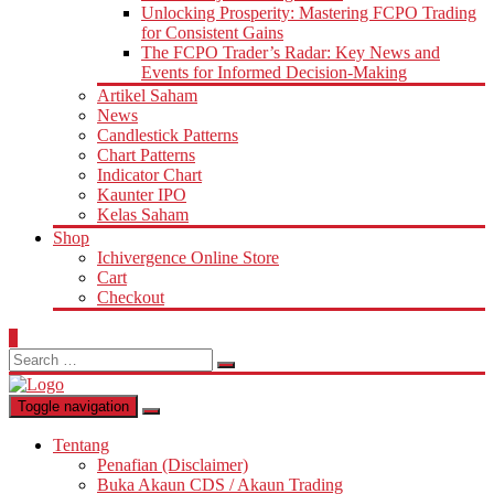
Unlocking Prosperity: Mastering FCPO Trading
for Consistent Gains
The FCPO Trader’s Radar: Key News and
Events for Informed Decision-Making
Artikel Saham
News
Candlestick Patterns
Chart Patterns
Indicator Chart
Kaunter IPO
Kelas Saham
Shop
Ichivergence Online Store
Cart
Checkout
0
Search
for:
Toggle navigation
Tentang
Penafian (Disclaimer)
Buka Akaun CDS / Akaun Trading