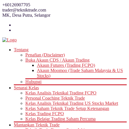
Skip
+60126907705
to
trader@tekniktrade.com
content
MK, Desa Putra, Selangor
Tentang
Penafian (Disclaimer)
Buka Akaun CDS / Akaun Trading
Akaun Futures (Trading FCPO)
Akaun Moomoo (Trade Saham Malaysia & US
Stocks)
Hubungi
Senarai Kelas
Kelas Analisis Teknikal Trading FCPO
Personal Coaching Teknik Trade
Kelas Analisis Teknikal Trading US Stocks Market
Kelas Saham Teknik Trade Setup Ketenangan
Kelas Trading FCPO
Kelas Belajar Trading Saham Percuma
Mantapkan Teknik Trade