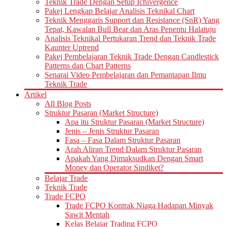
Teknik Trade Dengan Setup Ichivergence
Pakej Lengkap Belajar Analisis Teknikal Chart
Teknik Menggaris Support dan Resistance (SnR) Yang
Tepat, Kawalan Bull Bear dan Aras Penentu Halatuju
Analisis Teknikal Pertukaran Trend dan Teknik Trade
Kaunter Uptrend
Pakej Pembelajaran Teknik Trade Dengan Candlestick
Patterns dan Chart Patterns
Senarai Video Pembelajaran dan Pemantapan Ilmu
Teknik Trade
Artikel
All Blog Posts
Struktur Pasaran (Market Structure)
Apa itu Struktur Pasaran (Market Structure)
Jenis – Jenis Struktur Pasaran
Fasa – Fasa Dalam Struktur Pasaran
Arah Aliran Trend Dalam Struktur Pasaran
Apakah Yang Dimaksudkan Dengan Smart
Money dan Operator Sindiket?
Belajar Trade
Teknik Trade
Trade FCPO
Trade FCPO Kontrak Niaga Hadapan Minyak
Sawit Mentah
Kelas Belajar Trading FCPO