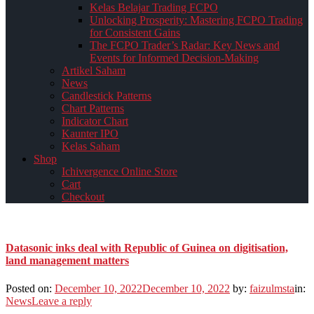
Kelas Belajar Trading FCPO
Unlocking Prosperity: Mastering FCPO Trading
for Consistent Gains
The FCPO Trader’s Radar: Key News and
Events for Informed Decision-Making
Artikel Saham
News
Candlestick Patterns
Chart Patterns
Indicator Chart
Kaunter IPO
Kelas Saham
Shop
Ichivergence Online Store
Cart
Checkout
Datasonic inks deal with Republic of Guinea on digitisation,
land management matters
Posted on:
December 10, 2022
December 10, 2022
by:
faizulmsta
in:
News
Leave a reply