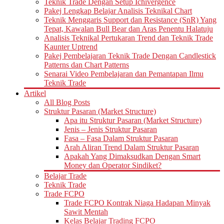
Teknik Trade Dengan Setup Ichivergence
Pakej Lengkap Belajar Analisis Teknikal Chart
Teknik Menggaris Support dan Resistance (SnR) Yang
Tepat, Kawalan Bull Bear dan Aras Penentu Halatuju
Analisis Teknikal Pertukaran Trend dan Teknik Trade
Kaunter Uptrend
Pakej Pembelajaran Teknik Trade Dengan Candlestick
Patterns dan Chart Patterns
Senarai Video Pembelajaran dan Pemantapan Ilmu
Teknik Trade
Artikel
All Blog Posts
Struktur Pasaran (Market Structure)
Apa itu Struktur Pasaran (Market Structure)
Jenis – Jenis Struktur Pasaran
Fasa – Fasa Dalam Struktur Pasaran
Arah Aliran Trend Dalam Struktur Pasaran
Apakah Yang Dimaksudkan Dengan Smart
Money dan Operator Sindiket?
Belajar Trade
Teknik Trade
Trade FCPO
Trade FCPO Kontrak Niaga Hadapan Minyak
Sawit Mentah
Kelas Belajar Trading FCPO