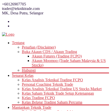
Skip
+60126907705
to
trader@tekniktrade.com
content
MK, Desa Putra, Selangor
Tentang
Penafian (Disclaimer)
Buka Akaun CDS / Akaun Trading
Akaun Futures (Trading FCPO)
Akaun Moomoo (Trade Saham Malaysia & US
Stocks)
Hubungi
Senarai Kelas
Kelas Analisis Teknikal Trading FCPO
Personal Coaching Teknik Trade
Kelas Analisis Teknikal Trading US Stocks Market
Kelas Saham Teknik Trade Setup Ketenangan
Kelas Trading FCPO
Kelas Belajar Trading Saham Percuma
Mantapkan Teknik Trade