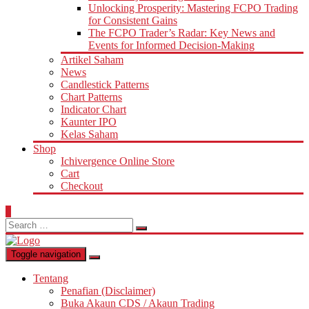
Unlocking Prosperity: Mastering FCPO Trading
for Consistent Gains
The FCPO Trader’s Radar: Key News and
Events for Informed Decision-Making
Artikel Saham
News
Candlestick Patterns
Chart Patterns
Indicator Chart
Kaunter IPO
Kelas Saham
Shop
Ichivergence Online Store
Cart
Checkout
0
Search
for:
Toggle navigation
Tentang
Penafian (Disclaimer)
Buka Akaun CDS / Akaun Trading