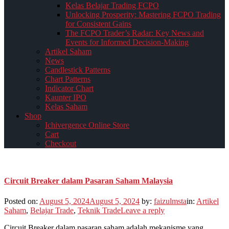
Kelas Belajar Trading FCPO
Unlocking Prosperity: Mastering FCPO Trading
for Consistent Gains
The FCPO Trader’s Radar: Key News and
Events for Informed Decision-Making
Artikel Saham
News
Candlestick Patterns
Chart Patterns
Indicator Chart
Kaunter IPO
Kelas Saham
Shop
Ichivergence Online Store
Cart
Checkout
Circuit Breaker dalam Pasaran Saham Malaysia
Posted on:
August 5, 2024
August 5, 2024
by:
faizulmsta
in:
Artikel
Saham
,
Belajar Trade
,
Teknik Trade
Leave a reply
Circuit Breaker dalam pasaran saham adalah mekanisme yang