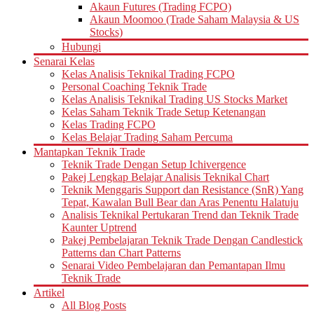
Akaun Futures (Trading FCPO)
Akaun Moomoo (Trade Saham Malaysia & US
Stocks)
Hubungi
Senarai Kelas
Kelas Analisis Teknikal Trading FCPO
Personal Coaching Teknik Trade
Kelas Analisis Teknikal Trading US Stocks Market
Kelas Saham Teknik Trade Setup Ketenangan
Kelas Trading FCPO
Kelas Belajar Trading Saham Percuma
Mantapkan Teknik Trade
Teknik Trade Dengan Setup Ichivergence
Pakej Lengkap Belajar Analisis Teknikal Chart
Teknik Menggaris Support dan Resistance (SnR) Yang
Tepat, Kawalan Bull Bear dan Aras Penentu Halatuju
Analisis Teknikal Pertukaran Trend dan Teknik Trade
Kaunter Uptrend
Pakej Pembelajaran Teknik Trade Dengan Candlestick
Patterns dan Chart Patterns
Senarai Video Pembelajaran dan Pemantapan Ilmu
Teknik Trade
Artikel
All Blog Posts