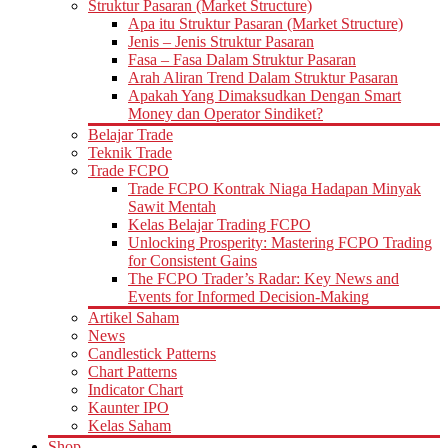
Struktur Pasaran (Market Structure)
Apa itu Struktur Pasaran (Market Structure)
Jenis – Jenis Struktur Pasaran
Fasa – Fasa Dalam Struktur Pasaran
Arah Aliran Trend Dalam Struktur Pasaran
Apakah Yang Dimaksudkan Dengan Smart
Money dan Operator Sindiket?
Belajar Trade
Teknik Trade
Trade FCPO
Trade FCPO Kontrak Niaga Hadapan Minyak
Sawit Mentah
Kelas Belajar Trading FCPO
Unlocking Prosperity: Mastering FCPO Trading
for Consistent Gains
The FCPO Trader’s Radar: Key News and
Events for Informed Decision-Making
Artikel Saham
News
Candlestick Patterns
Chart Patterns
Indicator Chart
Kaunter IPO
Kelas Saham
Shop