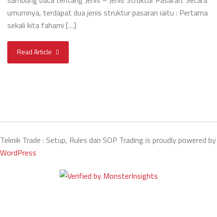
sambung baca tentang Jenis – Jenis Struktur Pasaran. Secara
umumnya, terdapat dua jenis struktur pasaran iaitu : Pertama
sekali kita fahami […]
Read Article
Teknik Trade : Setup, Rules dan SOP Trading is proudly powered by
WordPress