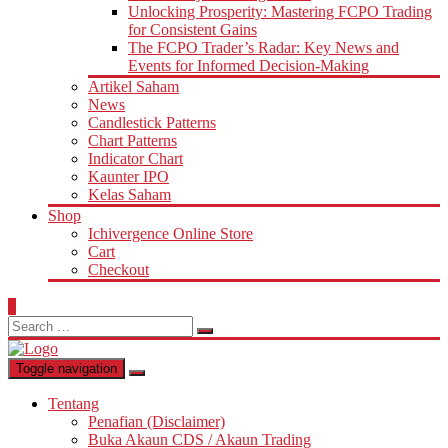
Unlocking Prosperity: Mastering FCPO Trading
for Consistent Gains
The FCPO Trader’s Radar: Key News and
Events for Informed Decision-Making
Artikel Saham
News
Candlestick Patterns
Chart Patterns
Indicator Chart
Kaunter IPO
Kelas Saham
Shop
Ichivergence Online Store
Cart
Checkout
0
Search
for:
Toggle navigation
Tentang
Penafian (Disclaimer)
Buka Akaun CDS / Akaun Trading