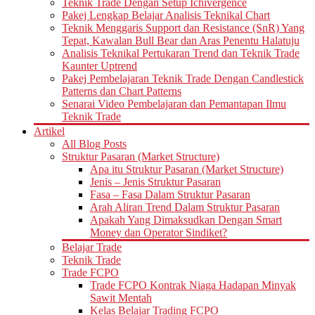
Teknik Trade Dengan Setup Ichivergence
Pakej Lengkap Belajar Analisis Teknikal Chart
Teknik Menggaris Support dan Resistance (SnR) Yang
Tepat, Kawalan Bull Bear dan Aras Penentu Halatuju
Analisis Teknikal Pertukaran Trend dan Teknik Trade
Kaunter Uptrend
Pakej Pembelajaran Teknik Trade Dengan Candlestick
Patterns dan Chart Patterns
Senarai Video Pembelajaran dan Pemantapan Ilmu
Teknik Trade
Artikel
All Blog Posts
Struktur Pasaran (Market Structure)
Apa itu Struktur Pasaran (Market Structure)
Jenis – Jenis Struktur Pasaran
Fasa – Fasa Dalam Struktur Pasaran
Arah Aliran Trend Dalam Struktur Pasaran
Apakah Yang Dimaksudkan Dengan Smart
Money dan Operator Sindiket?
Belajar Trade
Teknik Trade
Trade FCPO
Trade FCPO Kontrak Niaga Hadapan Minyak
Sawit Mentah
Kelas Belajar Trading FCPO