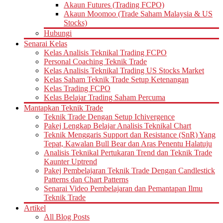
Akaun Futures (Trading FCPO)
Akaun Moomoo (Trade Saham Malaysia & US
Stocks)
Hubungi
Senarai Kelas
Kelas Analisis Teknikal Trading FCPO
Personal Coaching Teknik Trade
Kelas Analisis Teknikal Trading US Stocks Market
Kelas Saham Teknik Trade Setup Ketenangan
Kelas Trading FCPO
Kelas Belajar Trading Saham Percuma
Mantapkan Teknik Trade
Teknik Trade Dengan Setup Ichivergence
Pakej Lengkap Belajar Analisis Teknikal Chart
Teknik Menggaris Support dan Resistance (SnR) Yang
Tepat, Kawalan Bull Bear dan Aras Penentu Halatuju
Analisis Teknikal Pertukaran Trend dan Teknik Trade
Kaunter Uptrend
Pakej Pembelajaran Teknik Trade Dengan Candlestick
Patterns dan Chart Patterns
Senarai Video Pembelajaran dan Pemantapan Ilmu
Teknik Trade
Artikel
All Blog Posts