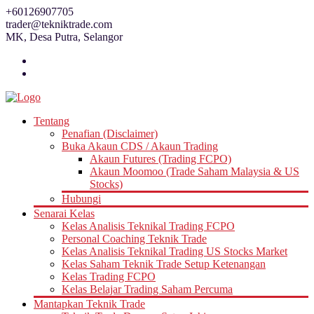
Skip
+60126907705
to
trader@tekniktrade.com
content
MK, Desa Putra, Selangor
Tentang
Penafian (Disclaimer)
Buka Akaun CDS / Akaun Trading
Akaun Futures (Trading FCPO)
Akaun Moomoo (Trade Saham Malaysia & US
Stocks)
Hubungi
Senarai Kelas
Kelas Analisis Teknikal Trading FCPO
Personal Coaching Teknik Trade
Kelas Analisis Teknikal Trading US Stocks Market
Kelas Saham Teknik Trade Setup Ketenangan
Kelas Trading FCPO
Kelas Belajar Trading Saham Percuma
Mantapkan Teknik Trade