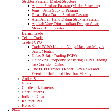
Struktur Pasaran (Market Structure)
Apa itu Struktur Pasaran (Market Structure)
Jenis – Jenis Struktur Pasaran
Fasa – Fasa Dalam Struktur Pasaran
Arah Aliran Trend Dalam Struktur Pasaran
Apakah Yang Dimaksudkan Dengan Smart
Money dan Operator Sindiket?
Belajar Trade
Teknik Trade
Trade FCPO
Trade FCPO Kontrak Niaga Hadapan Minyak
Sawit Mentah
Kelas Belajar Trading FCPO
Unlocking Prosperity: Mastering FCPO Trading
for Consistent Gains
The FCPO Trader’s Radar: Key News and
Events for Informed Decision-Making
Artikel Saham
News
Candlestick Patterns
Chart Patterns
Indicator Chart
Kaunter IPO
Kelas Saham
Shop