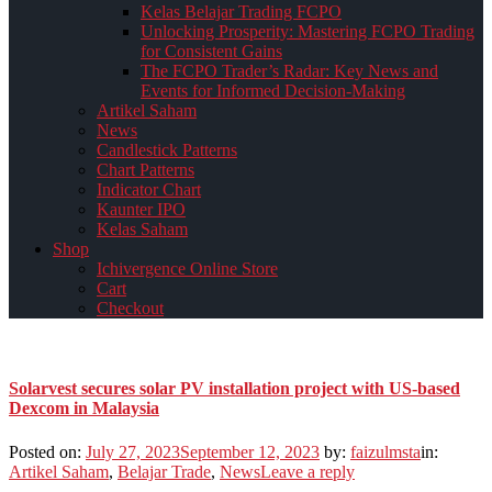
Kelas Belajar Trading FCPO
Unlocking Prosperity: Mastering FCPO Trading
for Consistent Gains
The FCPO Trader’s Radar: Key News and
Events for Informed Decision-Making
Artikel Saham
News
Candlestick Patterns
Chart Patterns
Indicator Chart
Kaunter IPO
Kelas Saham
Shop
Ichivergence Online Store
Cart
Checkout
Solarvest secures solar PV installation project with US-based
Dexcom in Malaysia
Posted on:
July 27, 2023
September 12, 2023
by:
faizulmsta
in:
Artikel Saham
,
Belajar Trade
,
News
Leave a reply